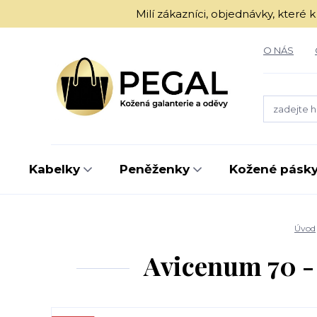
Milí zákazníci, objednávky, kter
O NÁS
Kabelky
Peněženky
Kožené pásk
Úvod
Avicenum 70 -