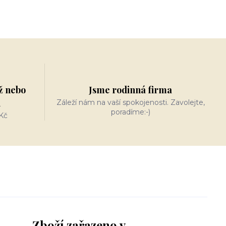
ž nebo
Jsme rodinná firma
n
Záleží nám na vaší spokojenosti. Zavolejte,
poradíme:-)
Kč
Zboží zařazeno v