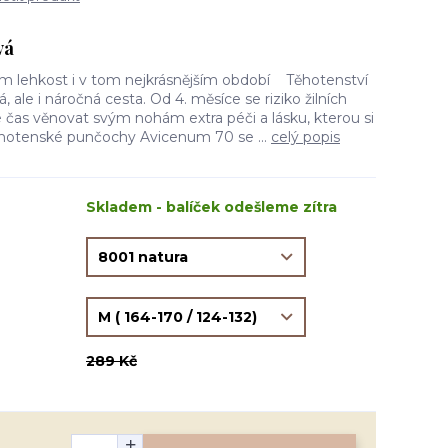
vá
m lehkost i v tom nejkrásnějším období Těhotenství
, ale i náročná cesta. Od 4. měsíce se riziko žilních
je čas věnovat svým nohám extra péči a lásku, kterou si
hotenské punčochy Avicenum 70 se ...
celý popis
Skladem - balíček odešleme zítra
289 Kč