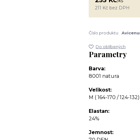
255 Kč
/
ks
211 Kč
bez DPH
Číslo produktu:
Avicen
Do oblíbených
Parametry
Barva
8001 natura
Velikost
M ( 164-170 / 124-132)
Elastan
24%
Jemnost
70 DEN