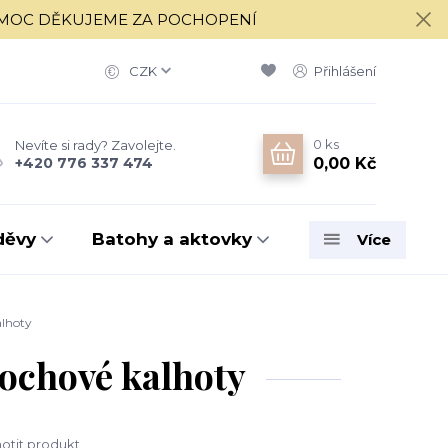
í 17.8. MOC DĚKUJEME ZA POCHOPENÍ
CZK
Přihlášení
0
ks
Nevíte si rady? Zavolejte.
0,00 Kč
+420 776 337 474
děvy
Batohy a aktovky
Více
lhoty
ochové kalhoty
tit produkt