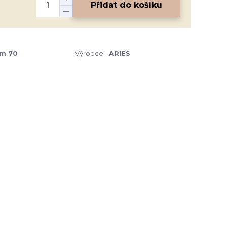
Přidat do košíku
um 70
Výrobce:
ARIES