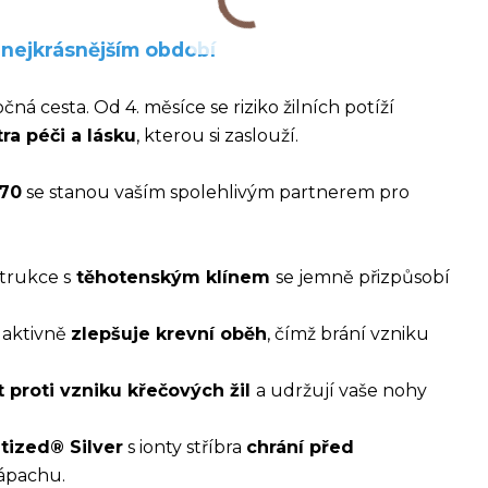
 nejkrásnějším období
čná cesta. Od 4. měsíce se riziko žilních potíží
tra péči a lásku
, kterou si zaslouží.
 70
se stanou vaším spolehlivým partnerem pro
trukce s
těhotenským klínem
se jemně přizpůsobí
aktivně
zlepšuje krevní oběh
, čímž brání vzniku
ít proti vzniku křečových žil
a udržují vaše nohy
tized® Silver
s ionty stříbra
chrání před
zápachu.