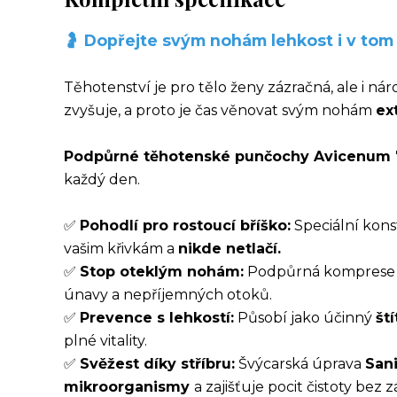
🤰 Dopřejte svým nohám lehkost i v tom
Těhotenství je pro tělo ženy zázračná, ale i náro
zvyšuje, a proto je čas věnovat svým nohám
ex
Podpůrné těhotenské punčochy Avicenum
každý den.
✅
Pohodlí pro rostoucí bříško:
Speciální kons
vašim křivkám a
nikde netlačí.
✅
Stop oteklým nohám:
Podpůrná komprese 
únavy a nepříjemných otoků.
✅
Prevence s lehkostí:
Působí jako účinný
št
plné vitality.
✅
Svěžest díky stříbru:
Švýcarská úprava
Sani
mikroorganismy
a zajišťuje pocit čistoty bez 