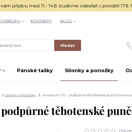
é k nám přijdou mezi 11.- 14.8. budeme odesílat v ponděl
O NÁKUPU
KONTAKTY
BLOG
Hledat
y
Pánské tašky
Silonky a ponožky
O
Silonky a ponožky
Avicenum 70 - podpůrné těhotenské punčochové ka
 podpůrné těhotenské punč
Ohodno