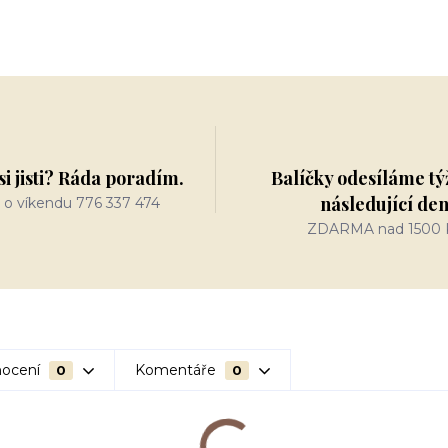
si jisti? Ráda poradím.
Balíčky odesíláme tý
následující de
 o víkendu 776 337 474
ZDARMA nad 1500 
ocení
Komentáře
0
0