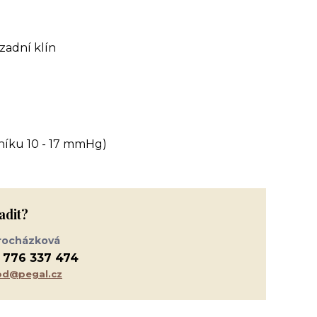
zadní klín
otníku 10 - 17 mmHg)
adit?
rocházková
 776 337 474
d@pegal.cz