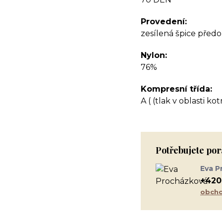
Provedení
zesílená špice předo
Nylon
76%
Kompresní třída
A ( (tlak v oblasti k
Potřebujete por
Eva P
+420
obcho