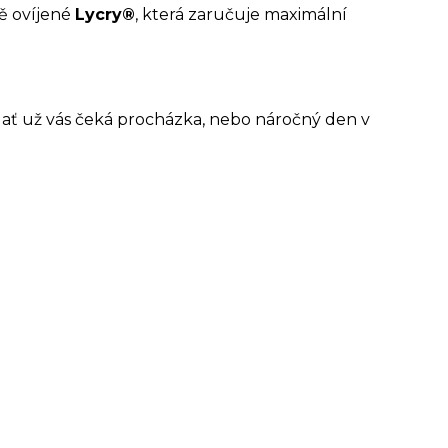
ě ovíjené
Lycry®
, která zaručuje maximální
ě, ať už vás čeká procházka, nebo náročný den v