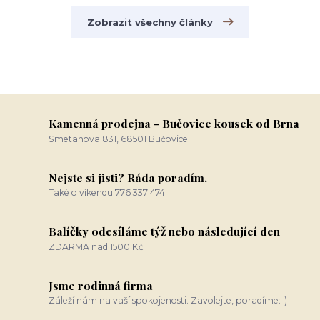
Zobrazit všechny články
Kamenná prodejna - Bučovice kousek od Brna
Smetanova 831, 68501 Bučovice
Nejste si jisti? Ráda poradím.
Také o víkendu 776 337 474
Balíčky odesíláme týž nebo následující den
ZDARMA nad 1500 Kč
Jsme rodinná firma
Záleží nám na vaší spokojenosti. Zavolejte, poradíme:-)