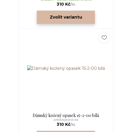
310 Kč
/
ks
Zvolit variantu
Dámský kožený opasek 15-2-00 bílá
předobjednávka
310 Kč
/
ks