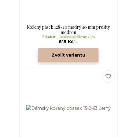
Kožený pásek 128-40 modrý 40 mm prošitý
modrou
Skladem - balíček odešleme zítra
619 Kč
/
ks
Zvolit variantu