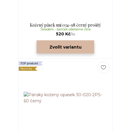
Kožený pásek uni 034-98 černý prošitý
Skladem - balíček odešleme zítra
520 Kč
/
ks
Zvolit variantu
TOP produkt
Novinka