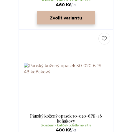
Skladem - balíček odešleme zítra
460 Kč
/
ks
Zvolit variantu
Pánský kožený opasek 30-020-6PS-48
koňakový
Skladem - balíček odešleme zítra
480 Kč
/
ks