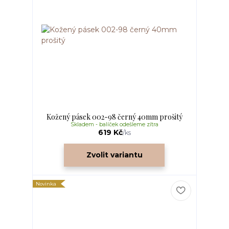
Kožený pásek 002-98 černý 40mm prošitý
Skladem - balíček odešleme zítra
619 Kč
/
ks
Zvolit variantu
Novinka