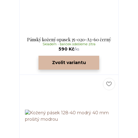
Pánský kožený opasek 35-020-A3-60 černý
Skladem - balíček odešleme zítra
590 Kč
/
ks
Zvolit variantu