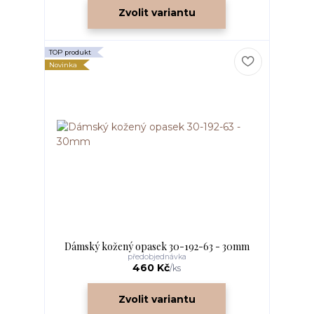
Zvolit variantu
TOP produkt
Novinka
Dámský kožený opasek 30-192-63 - 30mm
předobjednávka
460 Kč
/
ks
Zvolit variantu