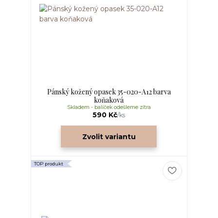
Pánský kožený opasek 35-020-A12 barva
koňaková
Skladem - balíček odešleme zítra
590 Kč
/
ks
Zvolit variantu
TOP produkt