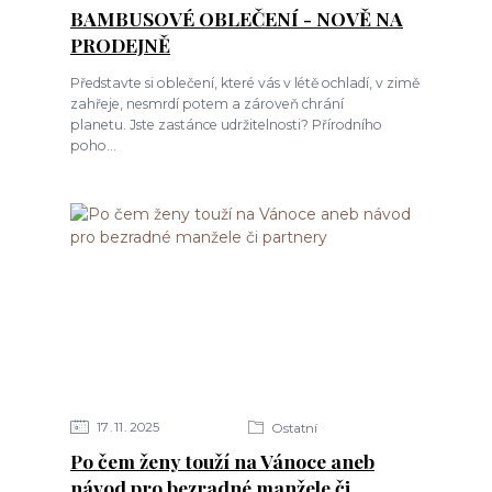
BAMBUSOVÉ OBLEČENÍ - NOVĚ NA
PRODEJNĚ
Představte si oblečení, které vás v létě ochladí, v zimě
zahřeje, nesmrdí potem a zároveň chrání
planetu. Jste zastánce udržitelnosti? Přírodního
poho...
17
11
2025
Ostatní
Po čem ženy touží na Vánoce aneb
návod pro bezradné manžele či