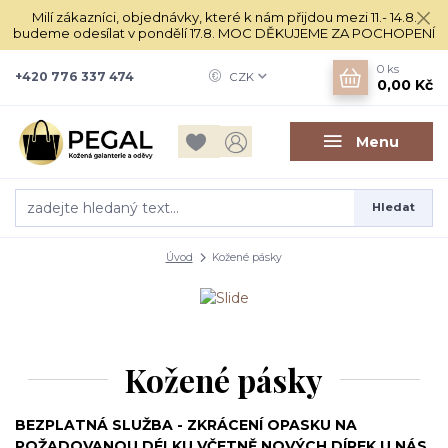
Milí zákazníci, objednávky, které k nám přijdou mezi 11.- 14.8.
budeme odesílat v pondělí 17.8. MOC DĚKUJEME ZA POCHOPENÍ
0
ks
+420 776 337 474
CZK
0,00 Kč
Menu
Hledat
Úvod
Kožené pásky
Kožené pásky
BEZPLATNÁ SLUŽBA - ZKRÁCENÍ OPASKU NA
POŽADOVANOU DÉLKU VČETNĚ NOVÝCH DÍREK U NÁS