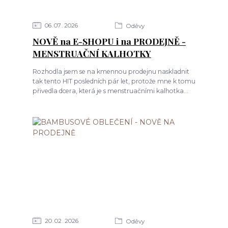
06
07
2026
Oděvy
NOVĚ na E-SHOPU i na PRODEJNĚ -
MENSTRUAČNÍ KALHOTKY
Rozhodla jsem se na kmennou prodejnu naskladnit
tak tento HIT posledních pár let, protože mne k tomu
přivedla dcera, která je s menstruačními kalhotka...
20
02
2026
Oděvy