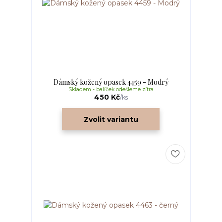
Dámský kožený opasek 4459 - Modrý
Skladem - balíček odešleme zítra
450 Kč
/
ks
Zvolit variantu