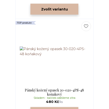
Zvolit variantu
TOP produkt
Pánský kožený opasek 30-020-4PS-48
koňakový
Skladem - balíček odešleme zítra
480 Kč
/
ks