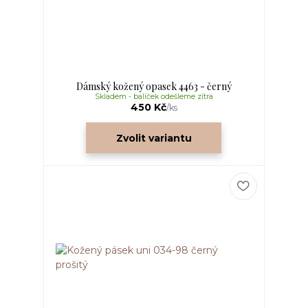
Dámský kožený opasek 4463 - černý
Skladem - balíček odešleme zítra
450 Kč
/
ks
Zvolit variantu