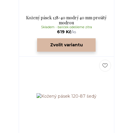
Kožený pásek 128-40 modrý 40 mm prošitý
modrou
Skladem - balíček odešleme zítra
619 Kč
/
ks
Zvolit variantu