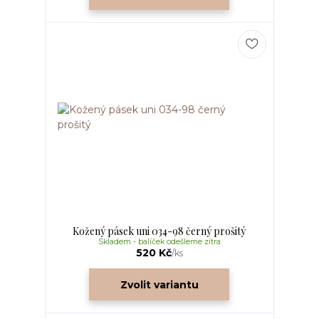
Kožený pásek uni 034-98 černý prošitý
Skladem - balíček odešleme zítra
520 Kč
/
ks
Zvolit variantu