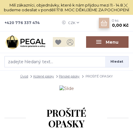
Milí zákazníci, objednávky, které k nám přijdou mezi 11.- 14.8.
budeme odesílat v pondělí 17.8. MOC DĚKUJEME ZA POCHOPENÍ
0
ks
+420 776 337 474
CZK
0,00 Kč
Menu
Hledat
Úvod
Kožené pásky
Pánské pásky
PROŠITÉ OPASKY
PROŠITÉ
OPASKY