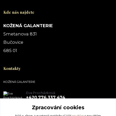
Kde nás najdete
KOŽENÁ GALANTERIE
Smetanova 831
Bučovice
685 01
Kontakty
KOŽENÁ GALANTERIE
Eva Procházková
+420 776 337 474
Zpracování cookies
obchod@pegal.cz
Náš e-shop a partneři potřebují Váš
souhlas
s použitím