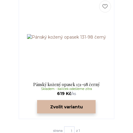
Pánský kožený opasek 131-98 černý
Skladem - balíček odešleme zítra
619 Kč
/
ks
Zvolit variantu
strana
z 1