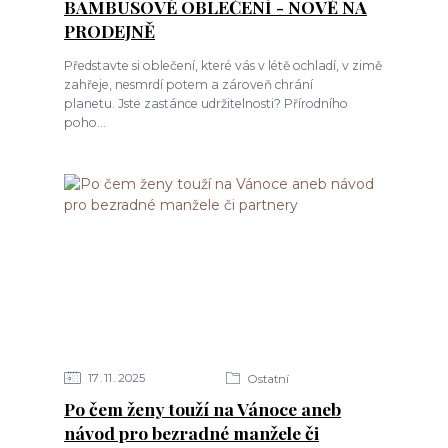
BAMBUSOVÉ OBLEČENÍ - NOVĚ NA
PRODEJNĚ
Představte si oblečení, které vás v létě ochladí, v zimě
zahřeje, nesmrdí potem a zároveň chrání
planetu. Jste zastánce udržitelnosti? Přírodního
poho...
17
11
2025
Ostatní
Po čem ženy touží na Vánoce aneb
návod pro bezradné manžele či