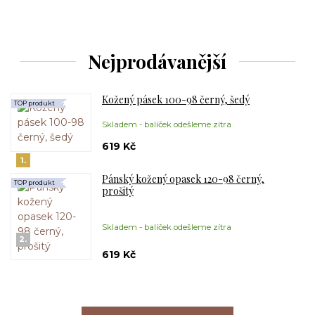
Nejprodávanější
Kožený pásek 100-98 černý, šedý
TOP produkt
Skladem - balíček odešleme zítra
619 Kč
1.
Pánský kožený opasek 120-98 černý,
TOP produkt
prošitý
Skladem - balíček odešleme zítra
2.
619 Kč