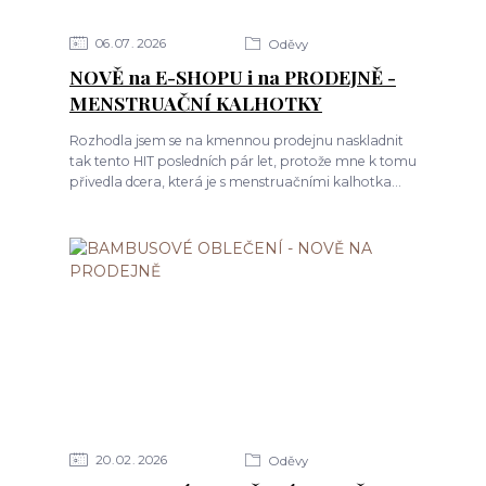
06
07
2026
Oděvy
NOVĚ na E-SHOPU i na PRODEJNĚ -
MENSTRUAČNÍ KALHOTKY
Rozhodla jsem se na kmennou prodejnu naskladnit
tak tento HIT posledních pár let, protože mne k tomu
přivedla dcera, která je s menstruačními kalhotka...
20
02
2026
Oděvy