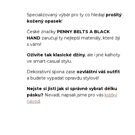
Specializovaný výběr pro ty co hledají
prošitý
kožený opasek
!
České značky
PENNY BELTS A BLA
CK
HAND
zaručují ty nejlepší materiály, které žijí
s vámi!
Oživíte tak klasické džíny
, ale i jiné kalhoty
ve smart-casual stylu.
Dekorativní spona zase
ozvláštní váš outfit
a budete vypadat opravdu stylově!
Nejste si jisti jak si správně vybrat délku
pásku?
Nevadí, napsali jsme pro vás
krátký
návod
.