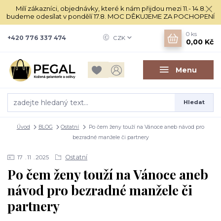
Milí zákazníci, objednávky, které k nám přijdou mezi 11.- 14.8.
budeme odesílat v pondělí 17.8. MOC DĚKUJEME ZA POCHOPENÍ
0
ks
+420 776 337 474
CZK
0,00 Kč
Menu
Hledat
Úvod
BLOG
Ostatní
Po čem ženy touží na Vánoce aneb návod pro
bezradné manžele či partnery
Ostatní
17
11
2025
Po čem ženy touží na Vánoce aneb
návod pro bezradné manžele či
partnery