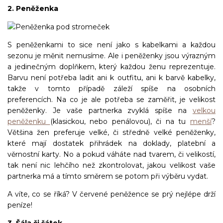
2. Peněženka
S peněženkami to sice není jako s kabelkami a každou
sezonu je měnit nemusíme. Ale i peněženky jsou výrazným
a jedinečným doplňkem, který každou ženu reprezentuje.
Barvu není potřeba ladit ani k outfitu, ani k barvě kabelky,
takže v tomto případě záleží spíše na osobních
preferencích. Na co je ale potřeba se zaměřit, je velikost
peněženky. Je vaše partnerka zvyklá spíše na
velkou
peněženku
(klasickou, nebo penálovou), či na tu
menší
?
Většina žen preferuje velké, či středně velké peněženky,
které mají dostatek přihrádek na doklady, platební a
věrnostní karty. No a pokud váháte nad tvarem, či velikostí,
tak není nic lehčího než zkontrolovat, jakou velikost vaše
partnerka má a tímto směrem se potom při výběru vydat.
A víte, co se říká? V červené peněžence se prý nejlépe drží
peníze!