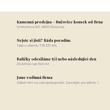
Kamenná prodejna - Bučovice kousek od Brna
Smetanova 831, 68501 Bučovice
Nejste si jisti? Ráda poradím.
Také o víkendu 776 337 474
Balíčky odesíláme týž nebo následující den
ZDARMA nad 1500 Kč
Jsme rodinná firma
Záleží nám na vaší spokojenosti. Zavolejte, poradíme:-)