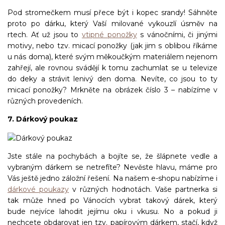
Pod stromečkem musí přece být i kopec srandy! Sáhněte
proto po dárku, který Vaší milované vykouzlí úsměv na
rtech. Ať už jsou to
vtipné ponožky
s vánočními, či jinými
motivy, nebo tzv. micací ponožky (jak jim s oblibou říkáme
u nás doma), které svým měkoučkým materiálem nejenom
zahřejí, ale rovnou svádějí k tomu zachumlat se u televize
do deky a strávit lenivý den doma. Nevíte, co jsou to ty
micací ponožky? Mrkněte na obrázek číslo 3 – nabízíme v
různých provedeních.
7. Dárkový poukaz
Jste stále na pochybách a bojíte se, že šlápnete vedle a
vybraným dárkem se netrefíte? Nevěste hlavu, máme pro
Vás ještě jedno záložní řešení. Na našem e-shopu nabízíme i
dárkové poukazy
v různých hodnotách. Vaše partnerka si
tak může hned po Vánocích vybrat takový dárek, který
bude nejvíce lahodit jejímu oku i vkusu. No a pokud ji
nechcete obdarovat jen tzv. papírovým dárkem, stačí, když