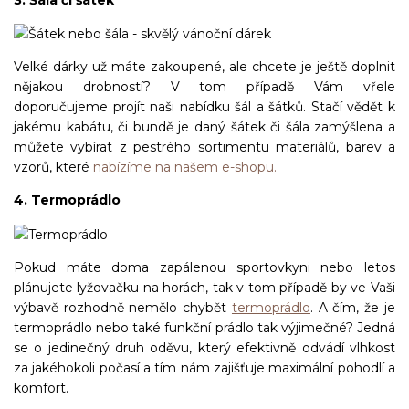
3. Šála či šátek
Velké dárky už máte zakoupené, ale chcete je ještě doplnit
nějakou drobností? V tom případě Vám vřele
doporučujeme projít naši nabídku šál a šátků. Stačí vědět k
jakému kabátu, či bundě je daný šátek či šála zamýšlena a
můžete vybírat z pestrého sortimentu materiálů, barev a
vzorů, které
nabízíme na našem e-shopu.
4. Termoprádlo
Pokud máte doma zapálenou sportovkyni nebo letos
plánujete lyžovačku na horách, tak v tom případě by ve Vaši
výbavě rozhodně nemělo chybět
termoprádlo
. A čím, že je
termoprádlo nebo také funkční prádlo tak výjimečné? Jedná
se o jedinečný druh oděvu, který efektivně odvádí vlhkost
za jakéhokoli počasí a tím nám zajišťuje maximální pohodlí a
komfort.