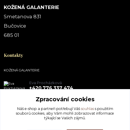
KOŽENÁ GALANTERIE
Smetanova 831
Bučovice
685 01
Kontakty
KOŽENÁ GALANTERIE
Eva Procházková
+420 776 337 474
Zpracování cookies
obchod@pegal.cz
Náš e-shop a partneři potřebují Váš
souhlas
s použitím
souborů cookies, aby Vám mohli zobrazovat informace
týkající se Vašich zájmů.