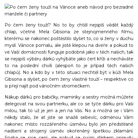
Po čem ženy touží? No to by chtěl nejspíš vědět každý
chlap, včetně Mela Gibsona ze stejnojmenného filmu,
kterému se nakonec poštěstilo slyšet to, co si ženy v duchu
myslí. Vánoce pomalu, ale jistě klepou na dveře a pokud to
ve Vaší domácnosti funguje podobně jako v těch našich, tak
se nejspíš výběru dárků vyhýbáte jako čert kříži a necháváte
to na poslední chvíli (alespoň to je případ těch našich
chlapů). No a kdo by v této situaci nechtěl být v kůži Mela
Gibsona a slyšet, po čem ženy vlastně touží – respektive co
si přejí najít pod vánočním stromečkem.
Nákup dárků pro babičky, maminky a sestry možná můžete
delegovat na svou partnerku, ale co se týče dárku pro Vaši
milou, tak to už je jen a jen na Vás. No a možná se i Vám
někdy stalo, že ať jste se snažili sebevíc, odměnou Vám
nakonec místo rozzářeného úsměvu bylo jen předstírané
nadšení a strojený úsměv okořeněný špetkou zklamání.
Snaha se sice cení, ale pokud se svým dárkem opravdu