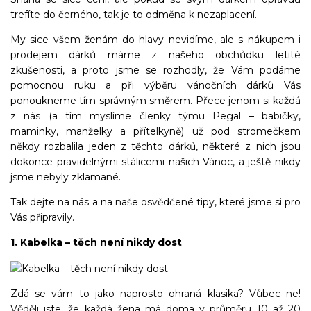
trefíte do černého, tak je to odměna k nezaplacení.
My sice všem ženám do hlavy nevidíme, ale s nákupem i
prodejem dárků máme z našeho obchůdku letité
zkušenosti, a proto jsme se rozhodly, že Vám podáme
pomocnou ruku a při výběru vánočních dárků Vás
ponoukneme tím správným směrem. Přece jenom si každá
z nás (a tím myslíme členky týmu Pegal – babičky,
maminky, manželky a přítelkyně) už pod stromečkem
někdy rozbalila jeden z těchto dárků, některé z nich jsou
dokonce pravidelnými stálicemi našich Vánoc, a ještě nikdy
jsme nebyly zklamané.
Tak dejte na nás a na naše osvědčené tipy, které jsme si pro
Vás připravily.
1. Kabelka – těch není nikdy dost
Zdá se vám to jako naprosto ohraná klasika? Vůbec ne!
Věděli jste, že každá žena má doma v průměru 10 až 20