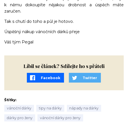
k němu dokoupíte nějakou drobnost a úspěch máte
zaručen.
Tak s chutí do toho a půl je hotovo.
Úspěšný nákup vánočních dárků přeje
Váš tým Pegal
Líbil se článek? Sdílejte ho s přáteli
Facebook
Twitter
Štítky
vánoční dárky
tipy na dárky
nápady na dárky
dárky pro ženy
vánoční dárky pro ženy