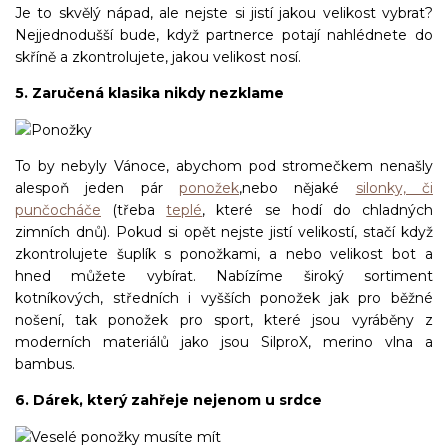
Je to skvělý nápad, ale nejste si jistí jakou velikost vybrat?
Nejjednodušší bude, když partnerce potají nahlédnete do
skříně a zkontrolujete, jakou velikost nosí.
5. Zaručená klasika nikdy nezklame
To by nebyly Vánoce, abychom pod stromečkem nenašly
alespoň jeden pár
ponožek
,nebo nějaké
silonky, či
punčocháče
(třeba
teplé
, které se hodí do chladných
zimních dnů). Pokud si opět nejste jistí velikostí, stačí když
zkontrolujete šuplík s ponožkami, a nebo velikost bot a
hned můžete vybírat. Nabízíme široký sortiment
kotníkových, středních i vyšších ponožek jak pro běžné
nošení, tak ponožek pro sport, které jsou vyráběny z
moderních materiálů jako jsou SilproX, merino vlna a
bambus.
6. Dárek, který zahřeje nejenom u srdce