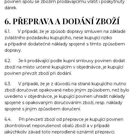
povinen spolu se zbožím prodávajícímu vrátit i poskytnutý
dárek.
6. PŘEPRAVA A DODÁNÍ ZBOŽÍ
6.1. V případě, že je způsob dopravy smluven na základě
zvláštního požadavku kupujícího, nese kupující riziko
a případné dodatečné náklady spojené s tímto způsobem
dopravy.
6.2. Je-li prodávající podle kupní smlouvy povinen dodat
zboží na místo určené kupujícím v objednávce, je kupující
povinen převzít zboží při dodání.
6.3. V případě, že je z důvodů na straně kupujícího nutno
zboží doručovat opakovaně nebo jiným způsobem, než bylo
uvedeno v objednávce, je kupující povinen uhradit náklady
spojené s opakovaným doručováním zboží, resp. náklady
spojené s jiným způsobem doručení.
6.4. Při převzetí zboží od přepravce je kupující povinen
zkontrolovat neporušenost obalů zboží a v případě
jakýchkoliv závad toto neprodleně oznámit přepravci.