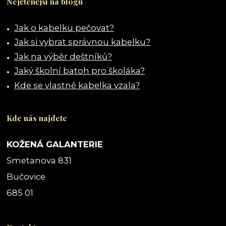
Nejčtenější na blogu
Jak o kabelku pečovat?
Jak si vybrat správnou kabelku?
Jak na výběr deštníků?
Jaký školní batoh pro školáka?
Kde se vlastně kabelka vzala?
Kde nás najdete
KOŽENÁ GALANTERIE
Smetanova 831
Bučovice
685 01