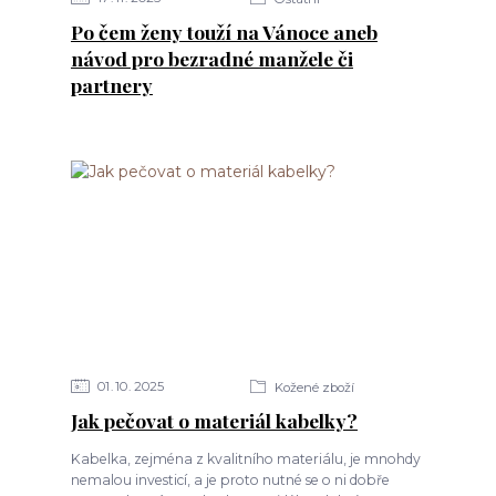
Po čem ženy touží na Vánoce aneb
návod pro bezradné manžele či
partnery
01
10
2025
Kožené zboží
Jak pečovat o materiál kabelky?
Kabelka, zejména z kvalitního materiálu, je mnohdy
nemalou investicí, a je proto nutné se o ni dobře