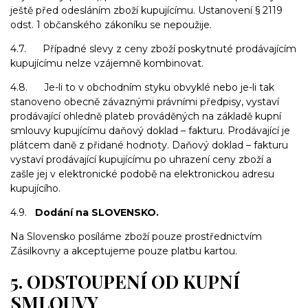
ještě před odesláním zboží kupujícímu. Ustanovení § 2119
odst. 1 občanského zákoníku se nepoužije.
4.7. Případné slevy z ceny zboží poskytnuté prodávajícím
kupujícímu nelze vzájemně kombinovat.
4.8. Je-li to v obchodním styku obvyklé nebo je-li tak
stanoveno obecně závaznými právními předpisy, vystaví
prodávající ohledně plateb prováděných na základě kupní
smlouvy kupujícímu daňový doklad – fakturu. Prodávající je
plátcem daně z přidané hodnoty. Daňový doklad – fakturu
vystaví prodávající kupujícímu po uhrazení ceny zboží a
zašle jej v elektronické podobě na elektronickou adresu
kupujícího.
4.9.
Dodání na SLOVENSKO.
Na Slovensko posíláme zboží pouze prostřednictvím
Zásilkovny a akceptujeme pouze platbu kartou.
5. ODSTOUPENÍ OD KUPNÍ
SMLOUVY