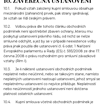
10. ZÁVĚREČNÁ USTANOVENÍ
10.1. Pokud vztah založený kupní smlouvou obsahuje
mezinárodní (zahraniční) prvek, pak strany sjednávají,
že vztah se řídí českým právem.
10.2. Volbou práva dle tohoto článku obchodních
podmínek není spotřebitel zbaven ochrany, kterou mu
poskytují ustanovení právního řádu, od nichž se nelze
smluvně odchýlit, a jež by se v případě neexistence volby
práva jinak použila dle ustanovení čl. 6 odst. 1 Nařízení
Evropského parlamentu a Rady (ES) č. 593/2008 ze dne 17.
června 2008 o právu rozhodném pro smluvní závazkové
vztahy (Řím I).
10.3. Je-li některé ustanovení obchodních podmínek
neplatné nebo neúčinné, nebo se takovým stane, namísto
neplatných ustanovení nastoupí ustanovení, jehož smysl se
neplatnému ustanovení co nejvíce přibližuje. Neplatností
nebo neúčinností jednoho ustanovení není dotčena
platnost ostatních ustanovení.
10.4. Kupní smlouva včetně obchodních podmínek je