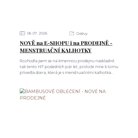
06
07
2026
Oděvy
NOVĚ na E-SHOPU i na PRODEJNĚ -
MENSTRUAČNÍ KALHOTKY
Rozhodla jsem se na kmennou prodejnu naskladnit
tak tento HIT posledních pár let, protože mne k tomu
přivedla dcera, která je s menstruačními kalhotka...