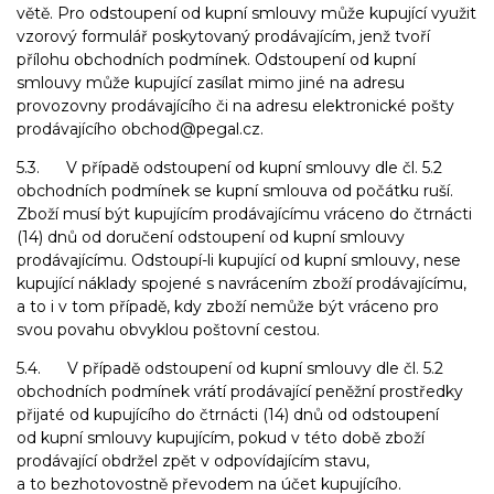
větě. Pro odstoupení od kupní smlouvy může kupující využit
vzorový formulář poskytovaný prodávajícím, jenž tvoří
přílohu obchodních podmínek. Odstoupení od kupní
smlouvy může kupující zasílat mimo jiné na adresu
provozovny prodávajícího či na adresu elektronické pošty
prodávajícího obchod@pegal.cz.
5.3. V případě odstoupení od kupní smlouvy dle čl. 5.2
obchodních podmínek se kupní smlouva od počátku ruší.
Zboží musí být kupujícím prodávajícímu vráceno do čtrnácti
(14) dnů od doručení odstoupení od kupní smlouvy
prodávajícímu. Odstoupí-li kupující od kupní smlouvy, nese
kupující náklady spojené s navrácením zboží prodávajícímu,
a to i v tom případě, kdy zboží nemůže být vráceno pro
svou povahu obvyklou poštovní cestou.
5.4. V případě odstoupení od kupní smlouvy dle čl. 5.2
obchodních podmínek vrátí prodávající peněžní prostředky
přijaté od kupujícího do čtrnácti (14) dnů od odstoupení
od kupní smlouvy kupujícím, pokud v této době zboží
prodávající obdržel zpět v odpovídajícím stavu,
a to bezhotovostně převodem na účet kupujícího.