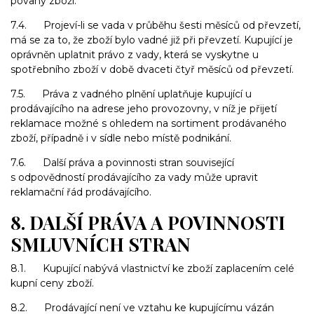
povahy zboží.
7.4. Projeví-li se vada v průběhu šesti měsíců od převzetí,
má se za to, že zboží bylo vadné již při převzetí. Kupující je
oprávněn uplatnit právo z vady, která se vyskytne u
spotřebního zboží v době dvaceti čtyř měsíců od převzetí.
7.5. Práva z vadného plnění uplatňuje kupující u
prodávajícího na adrese jeho provozovny, v níž je přijetí
reklamace možné s ohledem na sortiment prodávaného
zboží, případně i v sídle nebo místě podnikání.
7.6. Další práva a povinnosti stran související
s odpovědností prodávajícího za vady může upravit
reklamační řád prodávajícího.
8. DALŠÍ PRÁVA A POVINNOSTI
SMLUVNÍCH STRAN
8.1. Kupující nabývá vlastnictví ke zboží zaplacením celé
kupní ceny zboží.
8.2. Prodávající není ve vztahu ke kupujícímu vázán