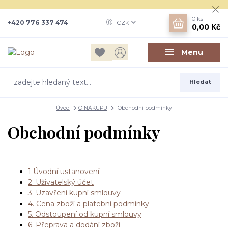
0
ks
+420 776 337 474
CZK
0,00 Kč
Menu
Hledat
Úvod
O NÁKUPU
Obchodní podmínky
Obchodní podmínky
1 Úvodní ustanovení
2. Uživatelský účet
3. Uzavření kupní smlouvy
4. Cena zboží a platební podmínky
5. Odstoupení od kupní smlouvy
6. Přeprava a dodání zboží