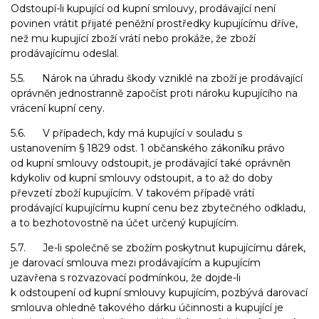
Odstoupí-li kupující od kupní smlouvy, prodávající není
povinen vrátit přijaté peněžní prostředky kupujícímu dříve,
než mu kupující zboží vrátí nebo prokáže, že zboží
prodávajícímu odeslal.
5.5. Nárok na úhradu škody vzniklé na zboží je prodávající
oprávněn jednostranně započíst proti nároku kupujícího na
vrácení kupní ceny.
5.6. V případech, kdy má kupující v souladu s
ustanovením § 1829 odst. 1 občanského zákoníku právo
od kupní smlouvy odstoupit, je prodávající také oprávněn
kdykoliv od kupní smlouvy odstoupit, a to až do doby
převzetí zboží kupujícím. V takovém případě vrátí
prodávající kupujícímu kupní cenu bez zbytečného odkladu,
a to bezhotovostně na účet určený kupujícím.
5.7. Je-li společně se zbožím poskytnut kupujícímu dárek,
je darovací smlouva mezi prodávajícím a kupujícím
uzavřena s rozvazovací podmínkou, že dojde-li
k odstoupení od kupní smlouvy kupujícím, pozbývá darovací
smlouva ohledně takového dárku účinnosti a kupující je