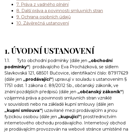
7. Práva z vadného plnění
8. Další práva a povinnosti smluvních stran
9. Ochrana osobních údajů
10. Závěrečná ustanovení
1. ÚVODNÍ USTANOVENÍ
1.1. Tyto obchodní podmínky (dále jen
„obchodní
podmínky“
) prodávajícího Eva Procházková, se sídlem
Slavkovská 121, 68501 Bučovice, identifikační číslo: 87917629
(dále jen
„prodávající“
) upravují v souladu s ustanovením §
1751 odst. 1 zákona č. 89/2012 Sb., občanský zákoník, ve
znění pozdějších předpisů (dále jen
„občanský zákoník“
)
vzájemná práva a povinnosti smluvních stran vzniklé
v souvislosti nebo na základě kupní smlouvy (dále jen
„kupní smlouva“
) uzavírané mezi prodávajícím a jinou
fyzickou osobou (dále jen
„kupující“
) prostřednictvím
internetového obchodu prodávajícího. Internetový obchod
je prodávajícím provozován na webové stránce umístěné na