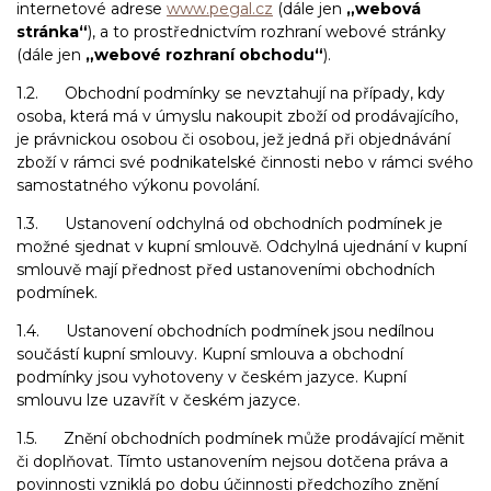
internetové adrese
www.pegal.cz
(dále jen
„webová
stránka“
), a to prostřednictvím rozhraní webové stránky
(dále jen
„webové rozhraní obchodu“
).
1.2. Obchodní podmínky se nevztahují na případy, kdy
osoba, která má v úmyslu nakoupit zboží od prodávajícího,
je právnickou osobou či osobou, jež jedná při objednávání
zboží v rámci své podnikatelské činnosti nebo v rámci svého
samostatného výkonu povolání.
1.3. Ustanovení odchylná od obchodních podmínek je
možné sjednat v kupní smlouvě. Odchylná ujednání v kupní
smlouvě mají přednost před ustanoveními obchodních
podmínek.
1.4. Ustanovení obchodních podmínek jsou nedílnou
součástí kupní smlouvy. Kupní smlouva a obchodní
podmínky jsou vyhotoveny v českém jazyce. Kupní
smlouvu lze uzavřít v českém jazyce.
1.5. Znění obchodních podmínek může prodávající měnit
či doplňovat. Tímto ustanovením nejsou dotčena práva a
povinnosti vzniklá po dobu účinnosti předchozího znění