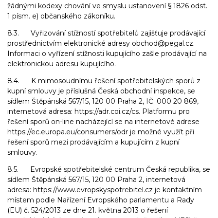
žádnými kodexy chování ve smyslu ustanovení § 1826 odst.
1 písm. e) občanského zákoníku.
8.3. Vyřizování stížností spotřebitelů zajišťuje prodávající
prostřednictvím elektronické adresy obchod@pegal.cz.
Informaci o vyřízení stížnosti kupujícího zašle prodávající na
elektronickou adresu kupujícího.
8.4. K mimosoudnímu řešení spotřebitelských sporů z
kupní smlouvy je příslušná Česká obchodní inspekce, se
sídlem Štěpánská 567/15, 120 00 Praha 2, IČ: 000 20 869,
internetová adresa: https://adr.coi.cz/cs. Platformu pro
řešení sporů on-line nacházející se na internetové adrese
https://ec.europa.eu/consumers/odr je možné využít při
řešení sporů mezi prodávajícím a kupujícím z kupní
smlouvy.
8.5. Evropské spotřebitelské centrum Česká republika, se
sídlem Štěpánská 567/15, 120 00 Praha 2, internetová
adresa: https://www.evropskyspotrebitel.cz je kontaktním
místem podle Nařízení Evropského parlamentu a Rady
(EU) č. 524/2013 ze dne 21. května 2013 o řešení