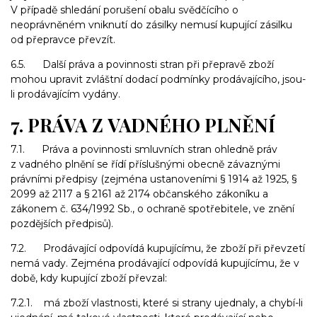
V případě shledání porušení obalu svědčícího o
neoprávněném vniknutí do zásilky nemusí kupující zásilku
od přepravce převzít.
6.5. Další práva a povinnosti stran při přepravě zboží
mohou upravit zvláštní dodací podmínky prodávajícího, jsou-
li prodávajícím vydány.
7. PRÁVA Z VADNÉHO PLNĚNÍ
7.1. Práva a povinnosti smluvních stran ohledně práv
z vadného plnění se řídí příslušnými obecně závaznými
právními předpisy (zejména ustanoveními § 1914 až 1925, §
2099 až 2117 a § 2161 až 2174 občanského zákoníku a
zákonem č. 634/1992 Sb., o ochraně spotřebitele, ve znění
pozdějších předpisů).
7.2. Prodávající odpovídá kupujícímu, že zboží při převzetí
nemá vady. Zejména prodávající odpovídá kupujícímu, že v
době, kdy kupující zboží převzal:
7.2.1. má zboží vlastnosti, které si strany ujednaly, a chybí-li