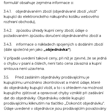
formulář obsahuje zejména informace o:
3.4.1. objednávaném zboží (objednávané zboží „vloží“
kupující do elektronického nákupního košíku webového
rozhraní obchodu),
3.4.2. způsobu úhrady kupní ceny zboží, údaje o
požadovaném způsobu doručení objednávaného zboží a
3.4.3. informace o nákladech spojených s dodáním zboží
(dále společně jen jako
„objednávka“
).
V případě uvedení takové ceny, při níž je zjevné, že se jedná
o chybu v psaní a číslech, není tato cena závazná a kupní
smlouva není uzavřena.
3.5. Před zasláním objednávky prodávajícímu je
kupujícímu umožněno zkontrolovat a měnit údaje, které
do objednávky kupující vložil, a to i s ohledem na možnost
kupujícího zjišťovat a opravovat chyby vzniklé při zadávání
dat do objednávky. Objednávku odešle kupující
prodávajícímu kliknutím na tlačítko „Dokončit objednávku“.
Údaje uvedené v objednávce jsou prodávajícím považovány