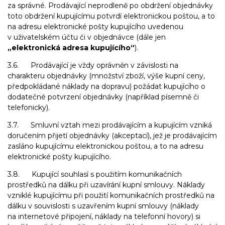
za správné. Prodávající neprodleně po obdržení objednávky
toto obdržení kupujícímu potvrdí elektronickou poštou, a to
na adresu elektronické pošty kupujícího uvedenou
v uživatelském účtu či v objednávce (dále jen
„elektronická adresa kupujícího“
).
3.6. Prodávající je vždy oprávněn v závislosti na
charakteru objednávky (množství zboží, výše kupní ceny,
předpokládané náklady na dopravu) požádat kupujícího o
dodatečné potvrzení objednávky (například písemně či
telefonicky).
3.7. Smluvní vztah mezi prodávajícím a kupujícím vzniká
doručením přijetí objednávky (akceptací), jež je prodávajícím
zasláno kupujícímu elektronickou poštou, a to na adresu
elektronické pošty kupujícího.
3.8. Kupující souhlasí s použitím komunikačních
prostředků na dálku při uzavírání kupní smlouvy. Náklady
vzniklé kupujícímu při použití komunikačních prostředků na
dálku v souvislosti s uzavřením kupní smlouvy (náklady
na internetové připojení, náklady na telefonní hovory) si