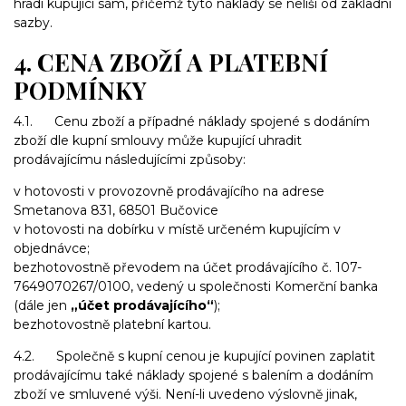
hradí kupující sám, přičemž tyto náklady se neliší od základní
sazby.
4. CENA ZBOŽÍ A PLATEBNÍ
PODMÍNKY
4.1. Cenu zboží a případné náklady spojené s dodáním
zboží dle kupní smlouvy může kupující uhradit
prodávajícímu následujícími způsoby:
v hotovosti v provozovně prodávajícího na adrese
Smetanova 831, 68501 Bučovice
v hotovosti na dobírku v místě určeném kupujícím v
objednávce;
bezhotovostně převodem na účet prodávajícího č. 107-
7649070267/0100, vedený u společnosti Komerční banka
(dále jen
„účet prodávajícího“
);
bezhotovostně platební kartou.
4.2. Společně s kupní cenou je kupující povinen zaplatit
prodávajícímu také náklady spojené s balením a dodáním
zboží ve smluvené výši. Není-li uvedeno výslovně jinak,