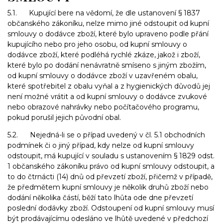
5.1. Kupující bere na vědomí, že dle ustanovení § 1837
občanského zákoníku, nelze mimo jiné odstoupit od kupní
smlouvy o dodávce zboží, které bylo upraveno podle přání
kupujícího nebo pro jeho osobu, od kupní smlouvy o
dodávce zboží, které podléhá rychlé zkáze, jakož i zboží,
které bylo po dodání nenávratně smíseno s jiným zbožím,
od kupní smlouvy o dodávce zboží v uzavřeném obalu,
které spotřebitel z obalu vyňal a z hygienických důvodů jej
není možné vrátit a od kupní smlouvy o dodávce zvukové
nebo obrazové nahrávky nebo počítačového programu,
pokud porušil jejich původní obal.
5.2. Nejedná-li se o případ uvedený v čl. 5.1 obchodních
podmínek či o jiný případ, kdy nelze od kupní smlouvy
odstoupit, má kupující v souladu s ustanovením § 1829 odst.
1 občanského zákoníku právo od kupní smlouvy odstoupit, a
to do čtrnácti (14) dnů od převzetí zboží, přičemž v případě,
že předmětem kupní smlouvy je několik druhů zboží nebo
dodání několika částí, běží tato lhůta ode dne převzetí
poslední dodávky zboží. Odstoupení od kupní smlouvy musí
být prodávajícímu odesláno ve lhůtě uvedené v předchozí