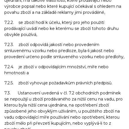
ujednání, má takové vlastnosti, které prodávající nebo
výrobce popsal nebo které kupující očekával s ohledem na
povahu zboží a na základě reklamy jimi prováděné,
7.2.2. se zboží hodí k účelu, který pro jeho použití
prodávající uvádí nebo ke kterému se zboží tohoto druhu
obvykle používá,
7.2.3. zboží odpovídá jakostí nebo provedením
smluvenému vzorku nebo předloze, byla-li jakost nebo
provedení určeno podle smluveného vzorku nebo předlohy,
7.2.4. je zboží v odpovídajícím množství, míře nebo
hmotnosti a
7.2.5. zboží vyhovuje požadavkům právních předpisů.
7.3. Ustanovení uvedená v čl. 7.2 obchodních podmínek
se nepoužijí u zboží prodávaného za nižší cenu na vadu, pro
kterou byla nižší cena ujednána, na opotřebení zboží
způsobené jeho obvyklým užíváním, u použitého zboží na
vadu odpovídající míře používání nebo opotřebení, kterou
zboží mělo při převzetí kupujícím, nebo vyplývá-li to z