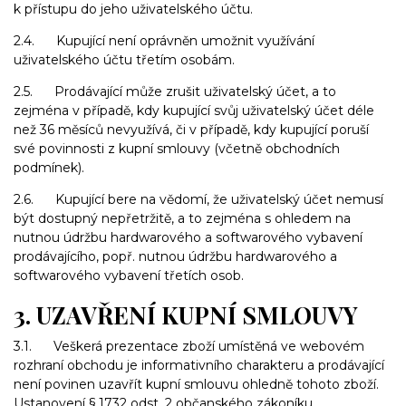
k přístupu do jeho uživatelského účtu.
2.4. Kupující není oprávněn umožnit využívání
uživatelského účtu třetím osobám.
2.5. Prodávající může zrušit uživatelský účet, a to
zejména v případě, kdy kupující svůj uživatelský účet déle
než 36 měsíců nevyužívá, či v případě, kdy kupující poruší
své povinnosti z kupní smlouvy (včetně obchodních
podmínek).
2.6. Kupující bere na vědomí, že uživatelský účet nemusí
být dostupný nepřetržitě, a to zejména s ohledem na
nutnou údržbu hardwarového a softwarového vybavení
prodávajícího, popř. nutnou údržbu hardwarového a
softwarového vybavení třetích osob.
3. UZAVŘENÍ KUPNÍ SMLOUVY
3.1. Veškerá prezentace zboží umístěná ve webovém
rozhraní obchodu je informativního charakteru a prodávající
není povinen uzavřít kupní smlouvu ohledně tohoto zboží.
Ustanovení § 1732 odst. 2 občanského zákoníku