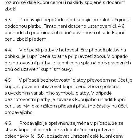
rozumí se dále kupní cenou i náklady spojené s dodáním
zboží.
4.3. Prodávající nepožaduje od kupujícího zálohu či jinou
obdobnou platbu. Tímto není dotčeno ustanovení čl. 4.6
obchodních podmínek ohledně povinnosti uhradit kupní
cenu zboží předem.
4.4. V případě platby v hotovosti či v případě platby na
dobírku je kupní cena splatná při převzetí zboží. V případě
bezhotovostní platby je kupní cena splatná do 5 pracovních
dnů od uzavření kupní smlouvy.
4.5. V případě bezhotovostní platby převodem na účet je
kupující povinen uhrazovat kupní cenu zboží společně
s uvedením variabilního symbolu platby. V případě
bezhotovostní platby je závazek kupujícího uhradit kupní
cenu splněn okamžikem připsání příslušné částky na účet
prodávajícího.
4.6. Prodávající je oprávněn, zejména v případě, že ze
strany kupujícího nedojde k dodatečnému potvrzení
objednávky (čl. 3.6), požadovat uhrazení celé kupní ceny