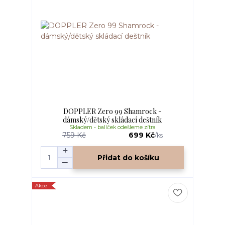
DOPPLER Zero 99 Shamrock -
dámský/dětský skládací deštník
Skladem - balíček odešleme zítra
759 Kč
699 Kč
/
ks
Přidat do košíku
Akce