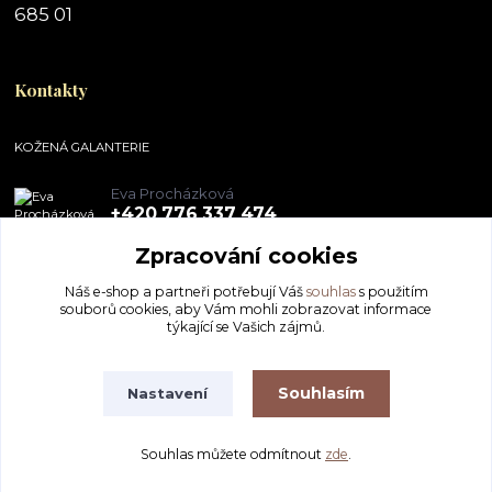
685 01
Kontakty
KOŽENÁ GALANTERIE
Eva Procházková
+420 776 337 474
Zpracování cookies
obchod@pegal.cz
Náš e-shop a partneři potřebují Váš
souhlas
s použitím
souborů cookies, aby Vám mohli zobrazovat informace
týkající se Vašich zájmů.
Souhlasím
Nastavení
KOŽENÁ GALANTERIE - Eva Procházková
Souhlas můžete odmítnout
zde
.
Vytvořeno na
Eshop-rychle.cz