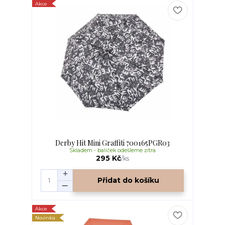
Akce
Derby Hit Mini Graffiti 700165PGR03
Skladem - balíček odešleme zítra
295 Kč
/
ks
Přidat do košíku
Akce
Novinka