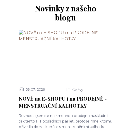
Novinky z našeho
blogu
06
07
2026
Oděvy
NOVĚ na E-SHOPU i na PRODEJNĚ -
MENSTRUAČNÍ KALHOTKY
Rozhodla jsem se na kmennou prodejnu naskladnit
tak tento HIT posledních pár let, protože mne k tomu
přivedla dcera, která je s menstruačními kalhotka...