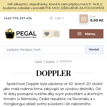
Milí zákazníci, objednávky, které k nám přijdou mezi 11.- 14.8.
budeme odesílat v pondělí 17.8. MOC DĚKUJEME ZA POCHOPENÍ
0
ks
+420 776 337 474
CZK
0,00 Kč
Menu
Hledat
Úvod
Značky
DOPPLER
DOPPLER
Společnost Doppler byla založena ve 40. letech 20. století
jako malá rodinná firma zabývající se výrobou deštníků. Od
té doby postupně rozšířila díky svým pobočkám a dceřiným
firmám (v Německu, České republice, na Slovensku a v
Hongkongu) oblast svého působení i šíři nabízeného