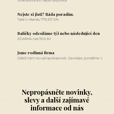
Smetanova 831, 68501 Bučovice
Nejste si jisti? Ráda poradím.
Také o víkendu 776 337 474
Balíčky odesíláme týž nebo následující den
ZDARMA nad 1500 Kč
Jsme rodinná firma
Záleží nám na vaší spokojenosti. Zavolejte, poradíme:-)
Nepropásněte novinky,
slevy a další zajímavé
informace od nás