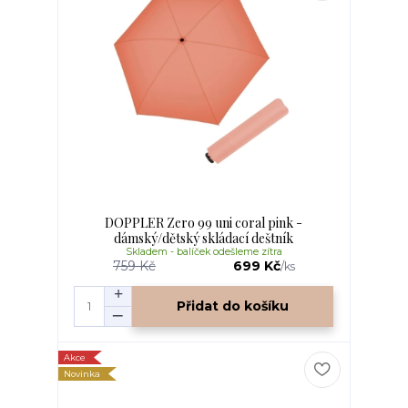
DOPPLER Zero 99 uni coral pink -
dámský/dětský skládací deštník
Skladem - balíček odešleme zítra
759 Kč
699 Kč
/
ks
Přidat do košíku
Akce
Novinka