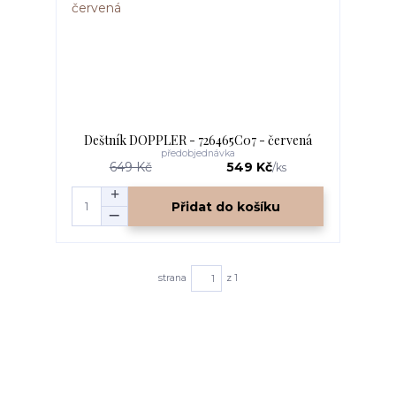
Deštník DOPPLER - 726465C07 - červená
předobjednávka
649 Kč
549 Kč
/
ks
Přidat do košíku
strana
z 1