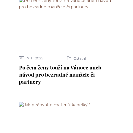
17
11
2025
Ostatní
Po čem ženy touží na Vánoce aneb
návod pro bezradné manžele či
partnery