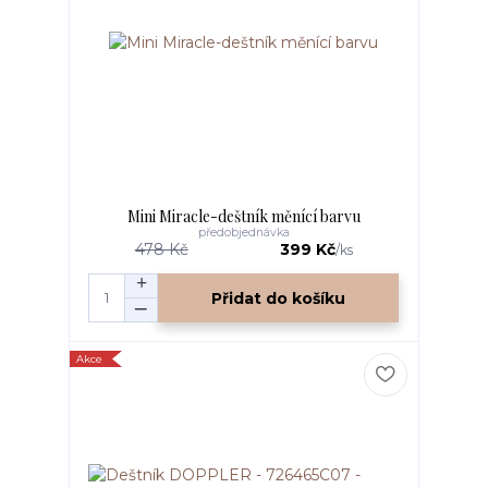
Mini Miracle-deštník měnící barvu
předobjednávka
478 Kč
399 Kč
/
ks
Přidat do košíku
Akce