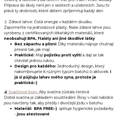
Příprava do školy není jen o sešitech a učebnicích. Jsou to
právě ty drobnosti, které dětem zpříjemňují každý den.
💧 Zdravé lahve: Čistá energie v každém doušku
Zapomeňte na jednorázové plasty. Naše
zdravé lahve
jsou
vyrobeny z certifikovaných lékařských materiálů, které
neobsahují BPA, ftaláty ani jiné škodlivé látky
Bez zápachu a plísní:
Díky materiálu nápoje chutnají
přesně tak, jak mají.
Praktické:
Mají
pojistku proti vylití
a dají se tak
otevírat jednou rukou.
Design pro každého:
Jednoduchý design, který
nakombinujete k různým typům batohů či aktovek.
I
já si půjčuju lahev svého syna, protože je
praktická:-)
🍎
Svačinové boxy:
Aby svačina zůstala čerstvá
Dobrá svačina je základem soustředění. Boxy v naší nabídce
jsou navrženy tak, aby přežily i divočejší jízdu v batohu.
Materiál:
BPA FREE:-)
splňuje hygienické požadavky
-
jsou atestované