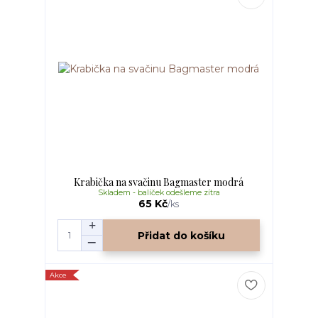
Krabička na svačinu Bagmaster modrá
Skladem - balíček odešleme zítra
65 Kč
/
ks
Přidat do košíku
Akce