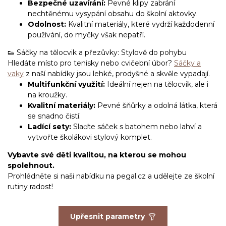
Bezpečné uzavírání:
Pevné klipy zabrání
nechtěnému vysypání obsahu do školní aktovky.
Odolnost:
Kvalitní materiály, které vydrží každodenní
používání, do myčky však nepatří.
👟 Sáčky na tělocvik a přezůvky: Stylově do pohybu
Hledáte místo pro tenisky nebo cvičební úbor?
Sáčky a
vaky
z naší nabídky jsou lehké, prodyšné a skvěle vypadají.
Multifunkční využití:
Ideální nejen na tělocvik, ale i
na kroužky.
Kvalitní materiály:
Pevné šňůrky a odolná látka, která
se snadno čistí.
Ladící sety:
Slaďte sáček s batohem nebo lahví a
vytvořte školákovi stylový komplet.
Vybavte své děti kvalitou, na kterou se mohou
spolehnout.
Prohlédněte si naši nabídku na
pegal.cz
a udělejte ze školní
rutiny radost!
Upřesnit parametry