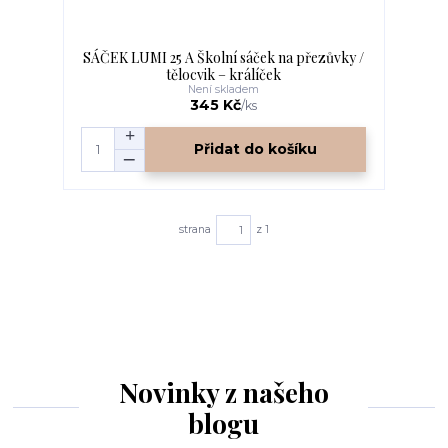
SÁČEK LUMI 25 A Školní sáček na přezůvky /
tělocvik – králíček
Není skladem
345 Kč
/
ks
Přidat do košíku
strana
z 1
Novinky z našeho
blogu