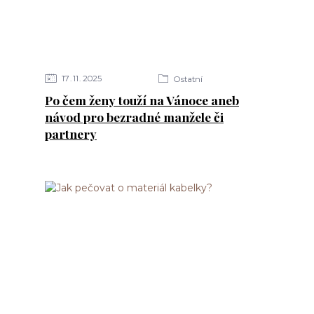
17
11
2025
Ostatní
Po čem ženy touží na Vánoce aneb
návod pro bezradné manžele či
partnery