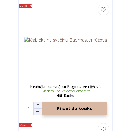
Akce
Krabička na svačinu Bagmaster růžová
Skladem - balíček odešleme zítra
65 Kč
/
ks
Přidat do košíku
Akce