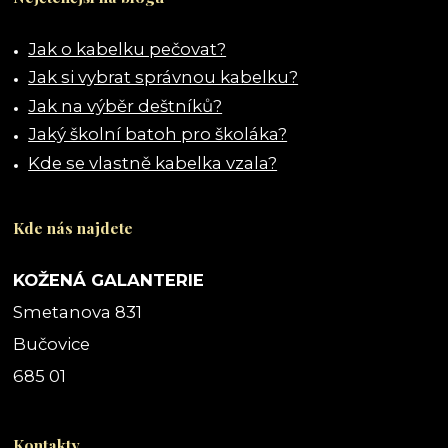
Jak o kabelku pečovat?
Jak si vybrat správnou kabelku?
Jak na výběr deštníků?
Jaký školní batoh pro školáka?
Kde se vlastně kabelka vzala?
Kde nás najdete
KOŽENÁ GALANTERIE
Smetanova 831
Bučovice
685 01
Kontakty