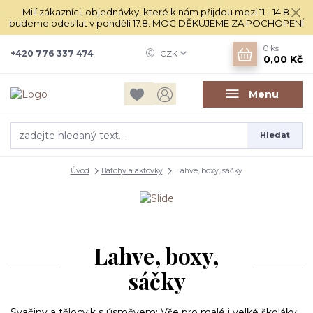
Milí zákazníci, objednávky, které k nám přijdou mezi 11.- 14.8.
budeme odesílat v pondělí 17.8. MOC DĚKUJEME ZA POCHOPENÍ
0
ks
+420 776 337 474
CZK
0,00 Kč
Menu
Hledat
Úvod
Batohy a aktovky
Lahve, boxy, sáčky
Lahve, boxy,
sáčky
Svačiny a tělocvik s úsměvem: Vše pro malé i velké školáky