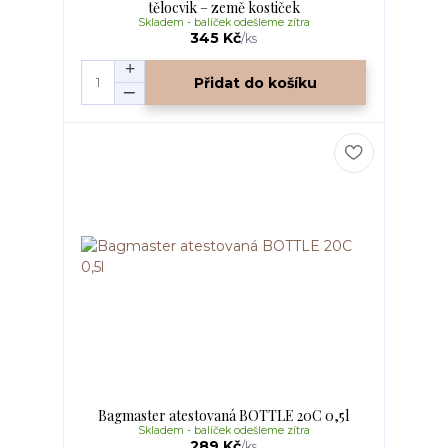
tělocvik – země kostiček
Skladem - balíček odešleme zítra
345 Kč
/
ks
Přidat do košíku
Bagmaster atestovaná BOTTLE 20C 0,5l
Skladem - balíček odešleme zítra
289 Kč
/
ks