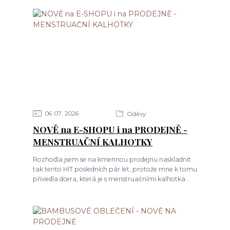
06
07
2026
Oděvy
NOVĚ na E-SHOPU i na PRODEJNĚ -
MENSTRUAČNÍ KALHOTKY
Rozhodla jsem se na kmennou prodejnu naskladnit
tak tento HIT posledních pár let, protože mne k tomu
přivedla dcera, která je s menstruačními kalhotka...