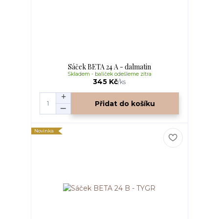
Sáček BETA 24 A - dalmatin
Skladem - balíček odešleme zítra
345 Kč
/
ks
Přidat do košíku
Novinka