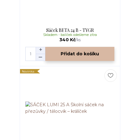
Sáček BETA 24 B - TYGR
Skladem - balíček odešleme zítra
340 Kč
/
ks
Přidat do košíku
Novinka