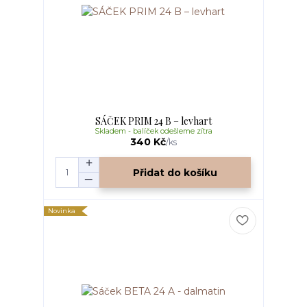
SÁČEK PRIM 24 B – levhart
Skladem - balíček odešleme zítra
340 Kč
/
ks
Přidat do košíku
Novinka