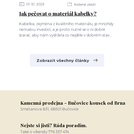
01
10
2025
Kožené zboží
Jak pečovat o materiál kabelky?
Kabelka, zejména z kvalitního materiálu, je mnohdy
nemalou investicí, a je proto nutné se o ni dobře
starat, aby nám vydržela co nejdéle v dobrém stav...
Zobrazit všechny články
Kamenná prodejna - Bučovice kousek od Brna
Smetanova 831, 68501 Bučovice
Nejste si jisti? Ráda poradím.
Také o víkendu 776 337 474