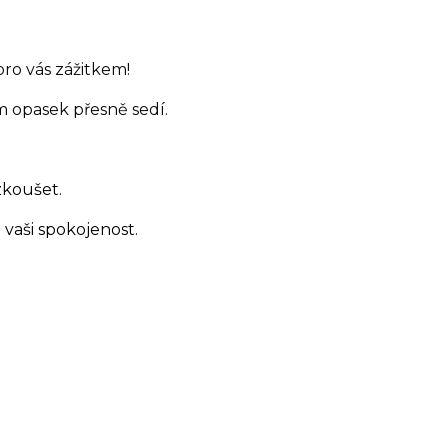
ro vás zážitkem!
m opasek přesně sedí.
zkoušet.
vaši spokojenost.