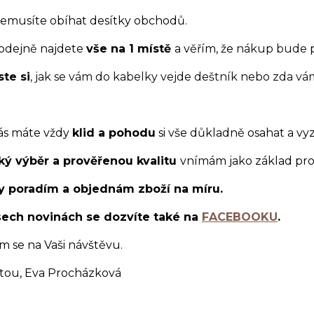
emusíte obíhat desítky obchodů.
odejně najdete
vše na
1
místě
a věřím, že
nákup bude p
te si
, jak se vám do kabelky vejde deštník nebo zda vá
ás máte vždy
klid a pohodu
si vše důkladně osahat a vy
ký výběr a prověřen
ou kvalitu
vnímám jako základ pro 
y poradím a objednám zboží na míru.
šech novinách se dozvíte také na
FACEBOOKU
.
m se na Vaši návštěvu.
tou, Eva Procházková