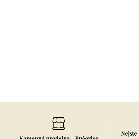
Nejste 
Kamenná prodejna - Bučovice