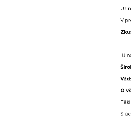
Už n
V pr
Zkus
U n
Širo
Vžd
O v
Těší
S úc