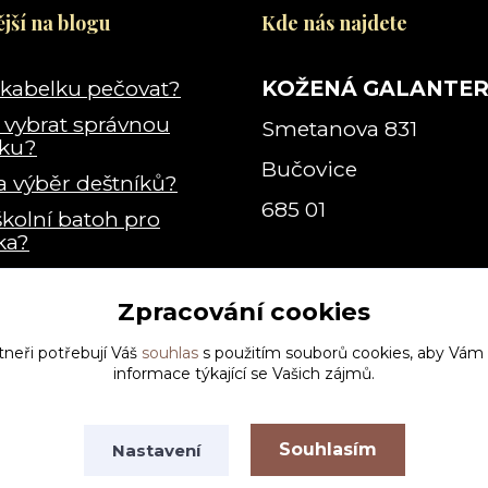
jší na blogu
Kde nás najdete
 kabelku pečovat?
KOŽENÁ GALANTER
i vybrat správnou
Smetanova 831
lku?
Bučovice
a výběr deštníků?
685 01
školní batoh pro
ka?
e vlastně kabelka
?
Zpracování cookies
tneři potřebují Váš
souhlas
s použitím souborů cookies, aby Vám
informace týkající se Vašich zájmů.
Souhlasím
Nastavení