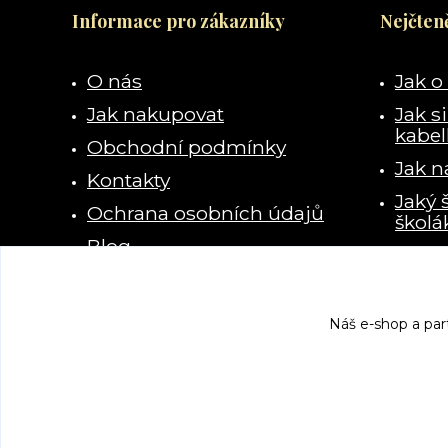
Informace pro zákazníky
Nejčteně
O nás
Jak o
Jak nakupovat
Jak s
kabe
Obchodní podmínky
Jak n
Kontakty
Jaký 
Ochrana osobních údajů
školá
Blog
Kde s
vzala
Náš e-shop a par