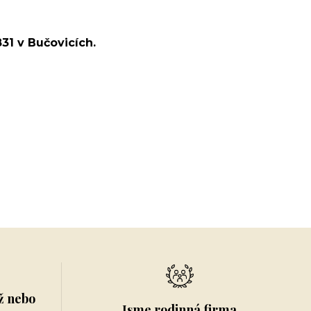
31 v Bučovicích.
ž nebo
Jsme rodinná firma