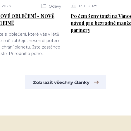
2026
17
11
2025
Oděvy
OVÉ OBLEČENÍ - NOVĚ
Po čem ženy touží na Váno
DEJNĚ
návod pro bezradné manže
partnery
e si oblečení, které vás v létě
v zimě zahřeje, nesmrdí potem
 chrání planetu. Jste zastánce
sti? Přírodního poho...
Zobrazit všechny články