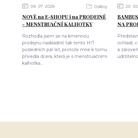
06
07
2026
20
02
Oděvy
NOVĚ na E-SHOPU i na PRODEJNĚ
BAMBUS
- MENSTRUAČNÍ KALHOTKY
NA PRO
Rozhodla jsem se na kmennou
Představt
prodejnu naskladnit tak tento HIT
ochladí, 
posledních pár let, protože mne k tomu
a zároveň
přivedla dcera, která je s menstruačními
udržitelno
kalhotka...