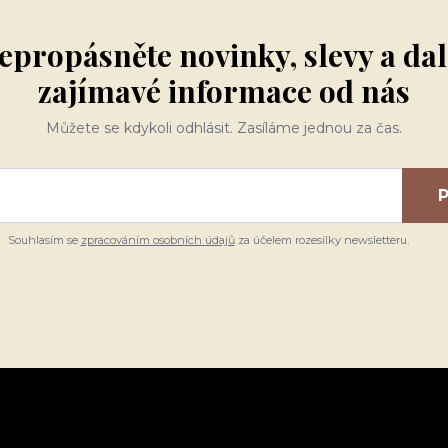
epropásněte novinky, slevy a dal
zajímavé informace od nás
Můžete se kdykoli odhlásit. Zasíláme jednou za čas.
P
Souhlasím se
zpracováním osobních údajů
za účelem rozesílky newsletteru.