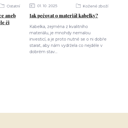
01
10
2025
Ostatní
Kožené zboží
ce aneb
Jak pečovat o materiál kabelky?
le či
Kabelka, zejména z kvalitního
materiálu, je mnohdy nemalou
investicí, a je proto nutné se o ni dobře
starat, aby nám vydržela co nejdéle v
dobrém stav...