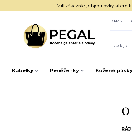
Milí zákazníci, objednávky, kter
O NÁS
Kabelky
Peněženky
Kožené pásk
O
RÁJ