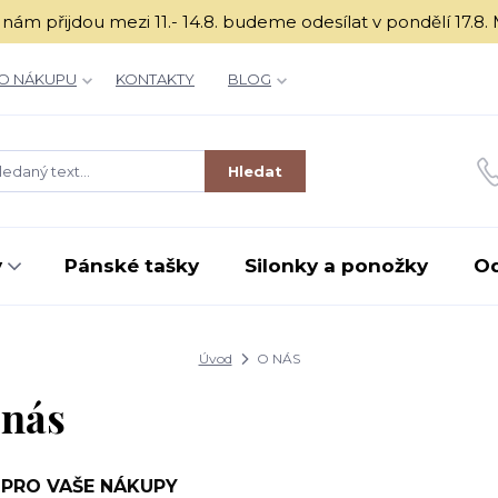
é k nám přijdou mezi 11.- 14.8. budeme odesílat v ponděl
O NÁKUPU
KONTAKTY
BLOG
Hledat
y
Pánské tašky
Silonky a ponožky
O
Úvod
O NÁS
 nás
 PRO VAŠE NÁKUPY