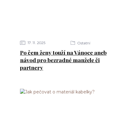
17
11
2025
Ostatní
Po čem ženy touží na Vánoce aneb
návod pro bezradné manžele či
partnery