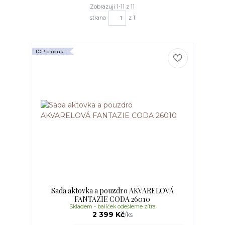
Zobrazuji 1-11 z 11
strana
z 1
TOP produkt
Sada aktovka a pouzdro AKVARELOVÁ
FANTAZIE CODA 26010
Skladem - balíček odešleme zítra
2 399 Kč
/
ks