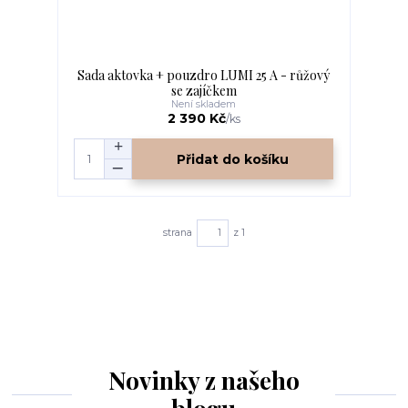
Sada aktovka + pouzdro LUMI 25 A - růžový
se zajíčkem
Není skladem
2 390 Kč
/
ks
Přidat do košíku
strana
z 1
Novinky z našeho