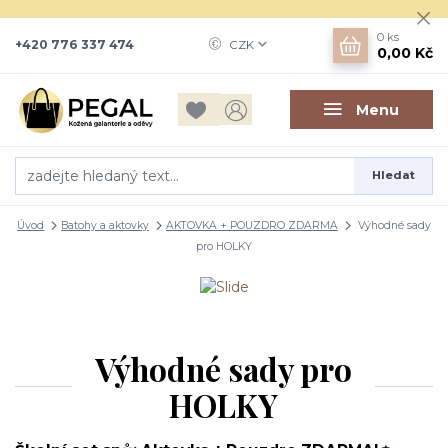
0
ks
+420 776 337 474
CZK
0,00 Kč
Menu
Hledat
Úvod
Batohy a aktovky
AKTOVKA + POUZDRO ZDARMA
Výhodné sady
pro HOLKY
Výhodné sady pro
HOLKY