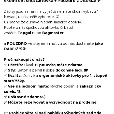
Školní set snů: Aktovka + Pouzdro ZDARMA! ✨
Zápisy jsou za námi a vy ještě nemáte školní výbavu?
Nevadí, u nás určiě vyberete. 🤩
Už žádné zdlouhavé hledání ladících doplňků.
Kupte u nás špičkovou aktovku či batoh
značek
Topgal
nebo
Bagmaster
a
POUZDRO
ve stejném motivu od nás dostanete
jako
DÁREK
! 🎁💖
Proč nakoupit u nás?
✅
Ušetříte:
Kvalitní
pouzdro máte zdarma.
✅
Styl:
Batoh a penál k sobě
dokonale ladí. 🎓
✅
Kvalita:
Zdravé a
ergonomické aktovky pro 1. stupeň i
starší žáky.
✅
Vše na jednom místě:
Rychlé dodání a
zákaznický
servis. 🚀
✅
Poštovné zdarma:-)
✅ Můžete rezervovat a vyzvednout na prodejně.
👉
Prohlédněte si naši nabídku výhodných sad zde.