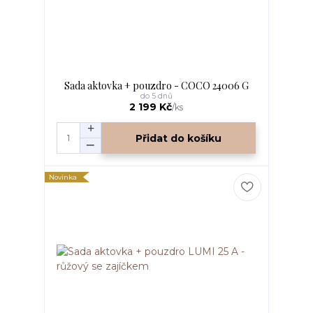
Sada aktovka + pouzdro - COCO 24006 G
do 5 dnů
2 199 Kč
/
ks
Přidat do košíku
Novinka