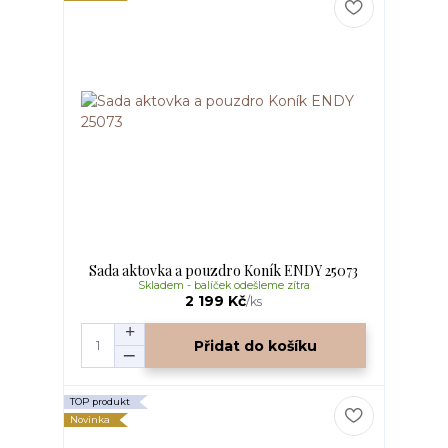
Sada aktovka a pouzdro Koník ENDY 25073
Skladem - balíček odešleme zítra
2 199 Kč
/
ks
Přidat do košíku
TOP produkt
Novinka