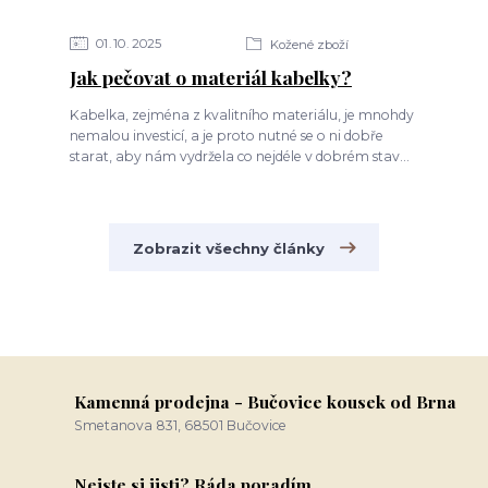
01
10
2025
Kožené zboží
Jak pečovat o materiál kabelky?
Kabelka, zejména z kvalitního materiálu, je mnohdy
nemalou investicí, a je proto nutné se o ni dobře
starat, aby nám vydržela co nejdéle v dobrém stav...
Zobrazit všechny články
Kamenná prodejna - Bučovice kousek od Brna
Smetanova 831, 68501 Bučovice
Nejste si jisti? Ráda poradím.