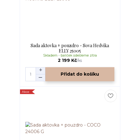
Sada aktovka + pouzdro - Sova Hedvika
ELLY 25005
Skladem - balíček odešleme zítra
2 199 Kč
/
ks
Přidat do košíku
Akce