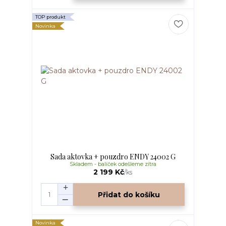
TOP produkt
Novinka
Sada aktovka + pouzdro ENDY 24002 G
Skladem - balíček odešleme zítra
2 199 Kč
/
ks
Přidat do košíku
Novinka