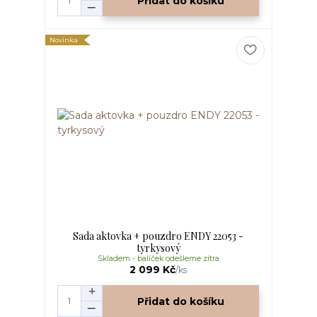
Přidat do košíku
Novinka
Sada aktovka + pouzdro ENDY 22053 -
tyrkysový
Skladem - balíček odešleme zítra
2 099 Kč
/
ks
Přidat do košíku