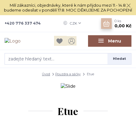
Milí zákazníci, objednávky, které k nám přijdou mezi 11.- 14.8.
budeme odesílat v pondělí 17.8. MOC DĚKUJEME ZA POCHOPENÍ
0
ks
+420 776 337 474
CZK
0,00 Kč
Menu
Hledat
Úvod
Pouzdra a sáčky
Etue
Etue