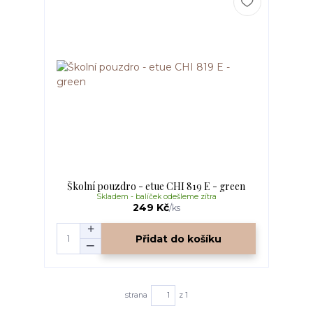
Školní pouzdro - etue CHI 819 E - green
Skladem - balíček odešleme zítra
249 Kč
/
ks
Přidat do košíku
strana
z 1