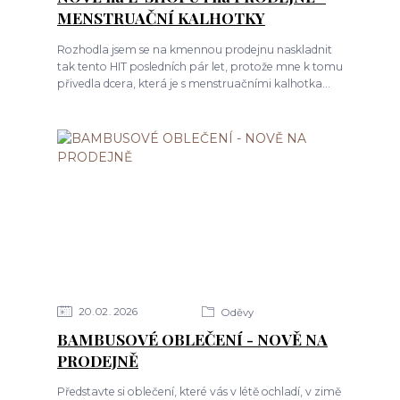
MENSTRUAČNÍ KALHOTKY
Rozhodla jsem se na kmennou prodejnu naskladnit
tak tento HIT posledních pár let, protože mne k tomu
přivedla dcera, která je s menstruačními kalhotka...
20
02
2026
Oděvy
BAMBUSOVÉ OBLEČENÍ - NOVĚ NA
PRODEJNĚ
Představte si oblečení, které vás v létě ochladí, v zimě