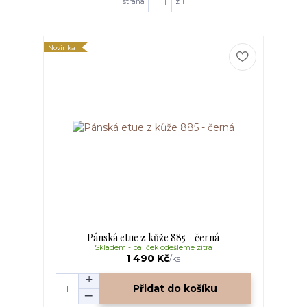
strana
z 1
Novinka
Pánská etue z kůže 885 - černá
Skladem - balíček odešleme zítra
1 490 Kč
/
ks
Přidat do košíku