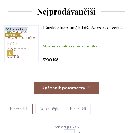
Nejprodávanější
Pánská etue z umělé kůže 6302000 - černá
TOP produkt
Novinka
Skladem - balíček odešleme zítra
1.
790 Kč
Upřesnit parametry
Nejnovější
Nejlevnější
Nejdražší
Zobrazuji 1-3 z 3