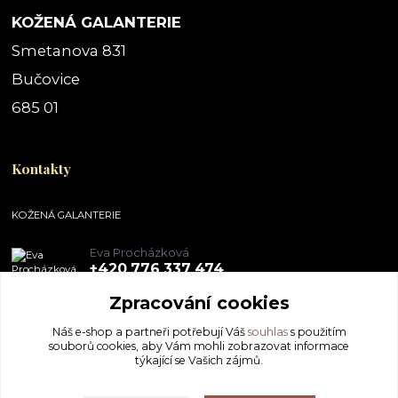
KOŽENÁ GALANTERIE
Smetanova 831
Bučovice
685 01
Kontakty
KOŽENÁ GALANTERIE
Eva Procházková
+420 776 337 474
Zpracování cookies
obchod@pegal.cz
Náš e-shop a partneři potřebují Váš
souhlas
s použitím
souborů cookies, aby Vám mohli zobrazovat informace
týkající se Vašich zájmů.