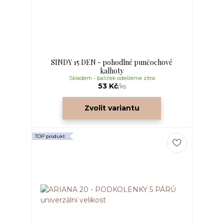
SINDY 15 DEN - pohodlné punčochové
kalhoty
Skladem - balíček odešleme zítra
53 Kč
/
ks
Zvolit variantu
TOP produkt