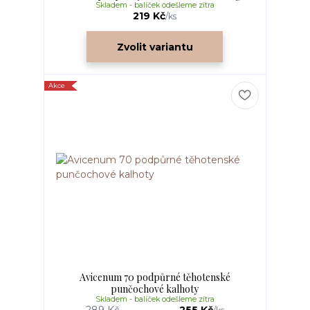
Skladem - balíček odešleme zítra
219 Kč
/
ks
Zvolit variantu
Akce
Avicenum 70 podpůrné těhotenské
punčochové kalhoty
Skladem - balíček odešleme zítra