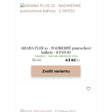
ARIANA PLUS 20 - NADMĚRNÉ punčochové
kalhoty - S PATOU
Skladem - balíček odešleme zítra
55 Kč
43 Kč
/
ks
Zvolit variantu