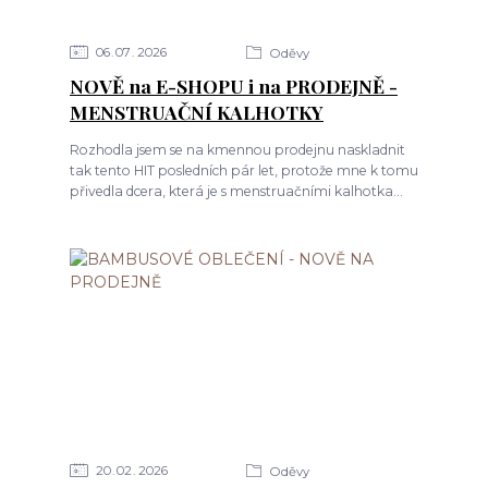
06
07
2026
Oděvy
NOVĚ na E-SHOPU i na PRODEJNĚ -
MENSTRUAČNÍ KALHOTKY
Rozhodla jsem se na kmennou prodejnu naskladnit
tak tento HIT posledních pár let, protože mne k tomu
přivedla dcera, která je s menstruačními kalhotka...
20
02
2026
Oděvy