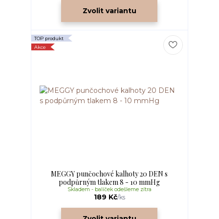
Zvolit variantu
TOP produkt
Akce
MEGGY punčochové kalhoty 20 DEN s
podpůrným tlakem 8 - 10 mmHg
Skladem - balíček odešleme zítra
189 Kč
/
ks
Zvolit variantu