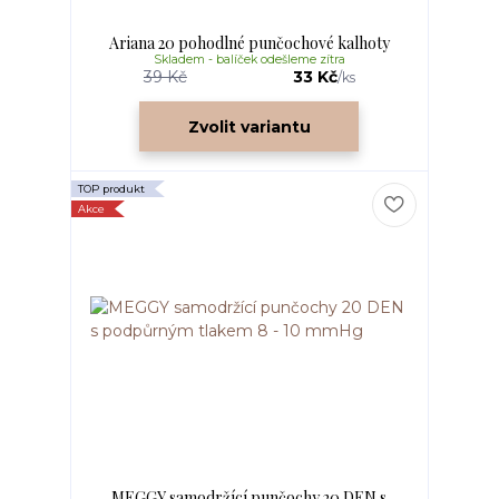
Ariana 20 pohodlné punčochové kalhoty
Skladem - balíček odešleme zítra
39 Kč
33 Kč
/
ks
Zvolit variantu
TOP produkt
Akce
MEGGY samodržící punčochy 20 DEN s