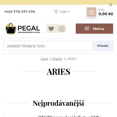
0
ks
+420 776 337 474
CZK
0,00 Kč
Menu
Hledat
Úvod
Značky
ARIES
ARIES
Nejprodávanější