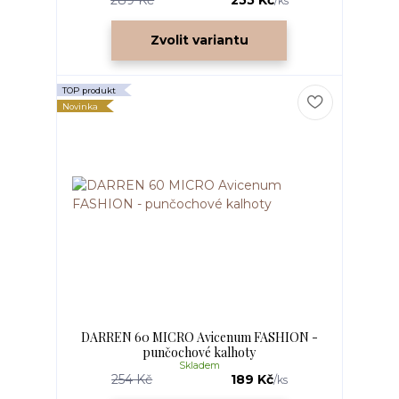
289 Kč
255 Kč
/
ks
Zvolit variantu
TOP produkt
Novinka
DARREN 60 MICRO Avicenum FASHION -
punčochové kalhoty
Skladem
254 Kč
189 Kč
/
ks