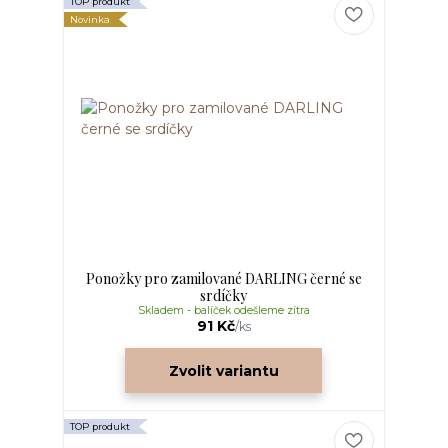
TOP produkt
Novinka
Ponožky pro zamilované DARLING černé se
srdíčky
Skladem - balíček odešleme zítra
91 Kč
/
ks
Zvolit variantu
TOP produkt