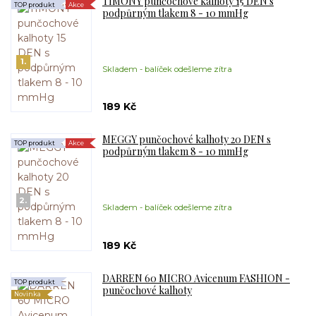
TIMONY punčochové kalhoty 15 DEN s
TOP produkt
Akce
podpůrným tlakem 8 - 10 mmHg
1.
Skladem - balíček odešleme zítra
189 Kč
MEGGY punčochové kalhoty 20 DEN s
TOP produkt
Akce
podpůrným tlakem 8 - 10 mmHg
2.
Skladem - balíček odešleme zítra
189 Kč
DARREN 60 MICRO Avicenum FASHION -
TOP produkt
punčochové kalhoty
Novinka