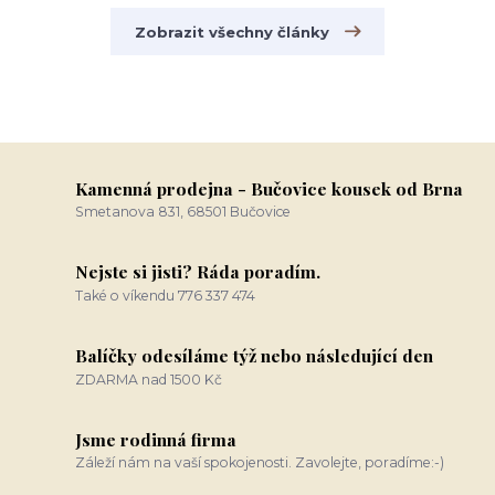
Zobrazit všechny články
Kamenná prodejna - Bučovice kousek od Brna
Smetanova 831, 68501 Bučovice
Nejste si jisti? Ráda poradím.
Také o víkendu 776 337 474
Balíčky odesíláme týž nebo následující den
ZDARMA nad 1500 Kč
Jsme rodinná firma
Záleží nám na vaší spokojenosti. Zavolejte, poradíme:-)