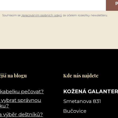
P
Souhlasím se
zpracováním osobních údajů
za účelem rozesílky newsletteru.
jší na blogu
Kde nás najdete
 kabelku pečovat?
KOŽENÁ GALANTER
i vybrat správnou
Smetanova 831
lku?
Bučovice
a výběr deštníků?