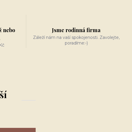
ž nebo
Jsme rodinná firma
n
Záleží nám na vaší spokojenosti. Zavolejte,
poradíme:-)
Kč
ší