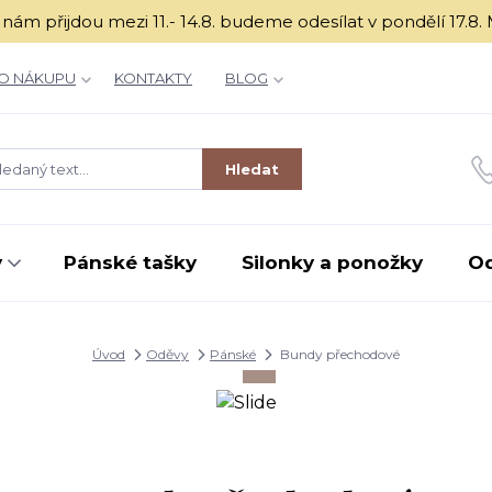
é k nám přijdou mezi 11.- 14.8. budeme odesílat v ponděl
O NÁKUPU
KONTAKTY
BLOG
Hledat
y
Pánské tašky
Silonky a ponožky
O
Úvod
Oděvy
Pánské
Bundy přechodové