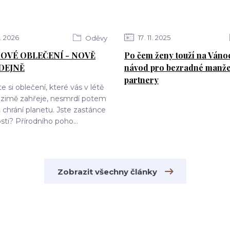
2026
17
11
2025
Oděvy
OVÉ OBLEČENÍ - NOVĚ
Po čem ženy touží na Váno
DEJNĚ
návod pro bezradné manže
partnery
e si oblečení, které vás v létě
v zimě zahřeje, nesmrdí potem
 chrání planetu. Jste zastánce
sti? Přírodního poho...
Zobrazit všechny články