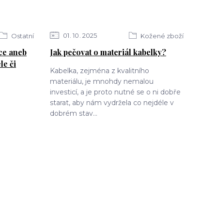
01
10
2025
Ostatní
Kožené zboží
ce aneb
Jak pečovat o materiál kabelky?
le či
Kabelka, zejména z kvalitního
materiálu, je mnohdy nemalou
investicí, a je proto nutné se o ni dobře
starat, aby nám vydržela co nejdéle v
dobrém stav...