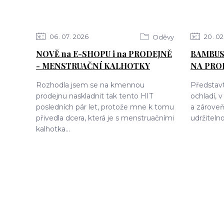
06
07
2026
20
02
Oděvy
NOVĚ na E-SHOPU i na PRODEJNĚ
BAMBUS
- MENSTRUAČNÍ KALHOTKY
NA PRO
Rozhodla jsem se na kmennou
Představt
prodejnu naskladnit tak tento HIT
ochladí, 
posledních pár let, protože mne k tomu
a zároveň
přivedla dcera, která je s menstruačními
udržitelno
kalhotka...