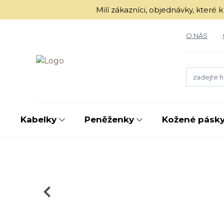
Milí zákazníci, objednávky, kter
O NÁS
Kabelky
Peněženky
Kožené pásk