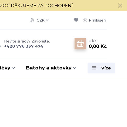
í 17.8. MOC DĚKUJEME ZA POCHOPENÍ
CZK
Přihlášení
0
ks
Nevíte si rady? Zavolejte.
0,00 Kč
+420 776 337 474
děvy
Batohy a aktovky
Více