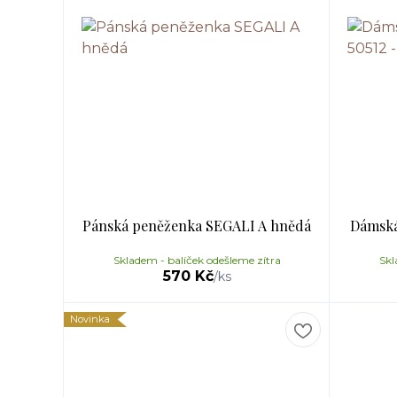
Pánská peněženka SEGALI A hnědá
Dámská
Skladem - balíček odešleme zítra
Skl
570 Kč
/
ks
Novinka