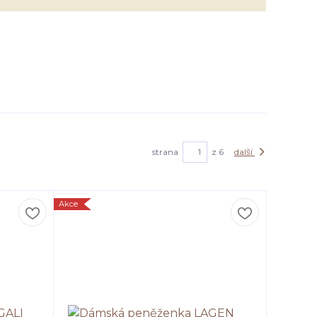
strana
z 6
další
Akce