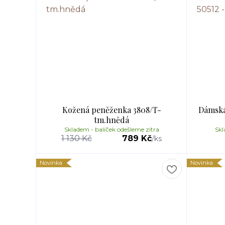
Kožená peněženka 3808/T-
Dámská
tm.hnědá
Skladem - balíček odešleme zítra
Skl
1 130 Kč
789 Kč
/
ks
Novinka
Novinka