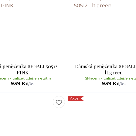
 peněženka SEGALI 50512 -
Dámská peněženka SEGALI 
PINK
lt.green
adem - balíček odešleme zítra
Skladem - balíček odešleme z
939 Kč
939 Kč
/
ks
/
ks
Akce