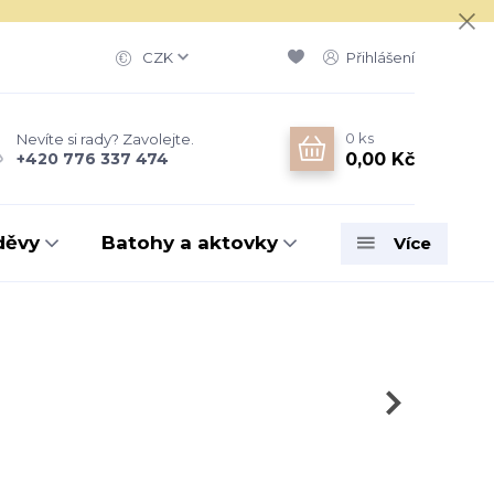
CZK
Přihlášení
0
ks
Nevíte si rady? Zavolejte.
0,00 Kč
+420 776 337 474
děvy
Batohy a aktovky
Více