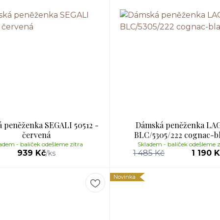
 peněženka SEGALI 50512 -
Dámská peněženka LA
červená
BLC/5305/222 cognac-b
adem - balíček odešleme zítra
Skladem - balíček odešleme z
939 Kč
1 485 Kč
1 190 
/
ks
Novinka