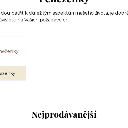
e budou patřit k důležitým aspektům našeho
ž
ivota, je dobr
islosti na Vašich požadavcích.
ěženky
Nejprodávanější