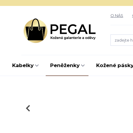
O NÁS
Kabelky
Peněženky
Kožené pásk