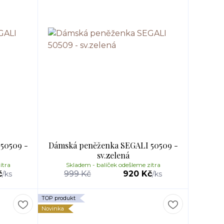
50509 -
Dámská peněženka SEGALI 50509 -
sv.zelená
ítra
Skladem - balíček odešleme zítra
č
999 Kč
920 Kč
/
ks
/
ks
TOP produkt
Novinka