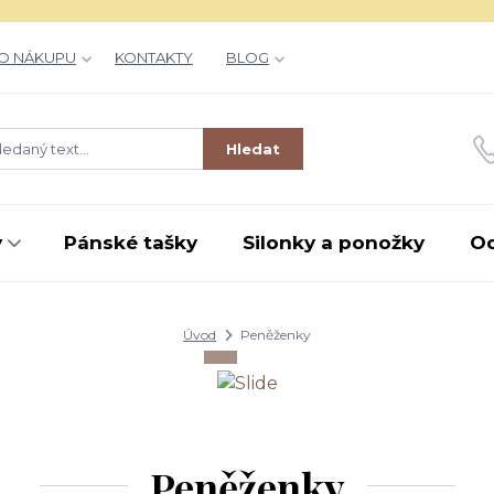
O NÁKUPU
KONTAKTY
BLOG
Hledat
y
Pánské tašky
Silonky a ponožky
O
Úvod
Peněženky
Peněženky