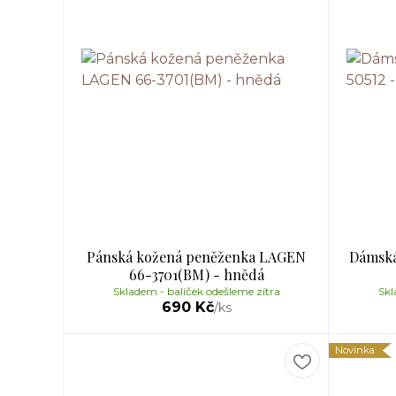
Pánská kožená peněženka LAGEN
Dámská
66-3701(BM) - hnědá
Skladem - balíček odešleme zítra
Skl
690 Kč
/
ks
Novinka