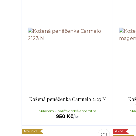
Kožená peněženka Carmelo 2123 N
Kož
Skladem - balíček odešleme zítra
Skl
950 Kč
/
ks
Novinka
Akce