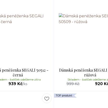
 peněženka SEGALI 50512 -
Dámská peněženka SEGALI 
černá
růžová
adem - balíček odešleme zítra
Skladem - balíček odešleme z
939 Kč
999 Kč
920 K
/
ks
TOP produkt