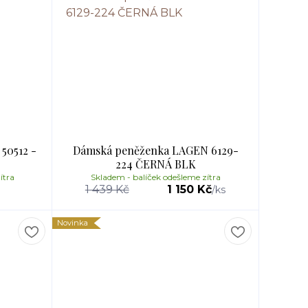
50512 -
Dámská peněženka LAGEN 6129-
224 ČERNÁ BLK
ítra
Skladem - balíček odešleme zítra
1 439 Kč
1 150 Kč
/
ks
Novinka