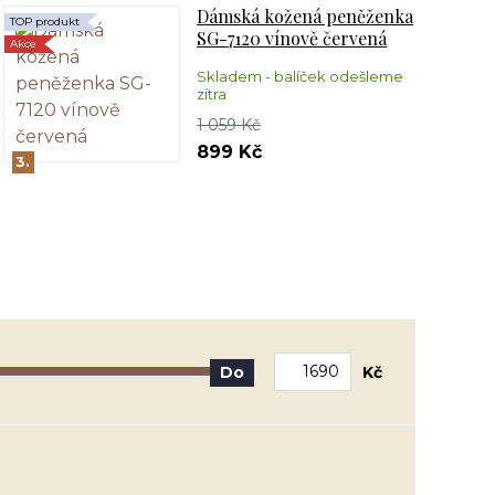
Dámská kožená peněženka
TOP produkt
SG-7120 vínově červená
Akce
Skladem - balíček odešleme
zítra
1 059 Kč
899 Kč
3.
Kč
Do