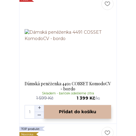
Dámská peněženka 4491 COSSET KomodoCV
- bordo
Skladem - balíček odešleme zítra
1 599 Kč
1 399 Kč
/
ks
Přidat do košíku
TOP produkt
Novinka