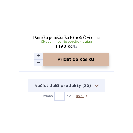
Dámská peněženka F 6106 Č -černá
Skladem - balíček odešleme zítra
1 190 Kč
/
ks
Přidat do košíku
Načíst další produkty (20)
strana
z 2
další