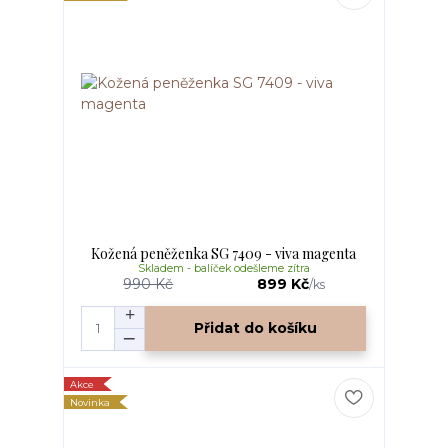
Kožená peněženka SG 7409 - viva magenta
Skladem - balíček odešleme zítra
990 Kč
899 Kč
/
ks
Přidat do košíku
Akce
Novinka