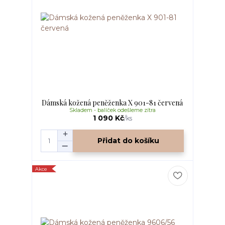
Dámská kožená peněženka X 901-81 červená
Skladem - balíček odešleme zítra
1 090 Kč
/
ks
Přidat do košíku
Akce