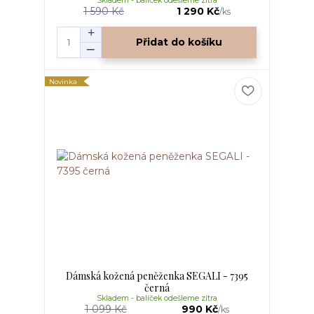
Skladem - balíček odešleme zítra
1 590 Kč
1 290 Kč
/
ks
Přidat do košíku
Novinka
Dámská kožená peněženka SEGALI - 7395
černá
Skladem - balíček odešleme zítra
1 099 Kč
990 Kč
/
ks