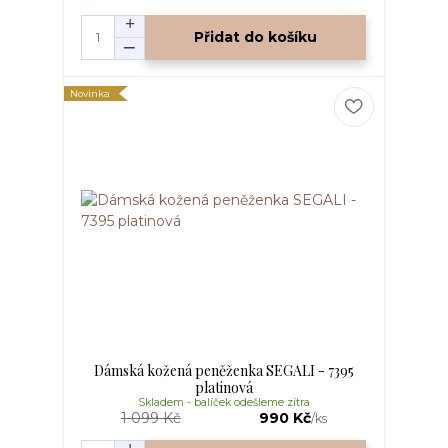
Přidat do košíku
Novinka
Dámská kožená peněženka SEGALI - 7395
platinová
Skladem - balíček odešleme zítra
1 099 Kč
990 Kč
/
ks