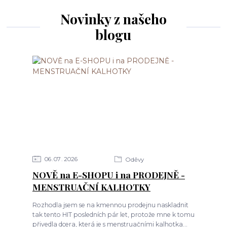
Novinky z našeho
blogu
06
07
2026
Oděvy
NOVĚ na E-SHOPU i na PRODEJNĚ -
MENSTRUAČNÍ KALHOTKY
Rozhodla jsem se na kmennou prodejnu naskladnit
tak tento HIT posledních pár let, protože mne k tomu
přivedla dcera, která je s menstruačními kalhotka...