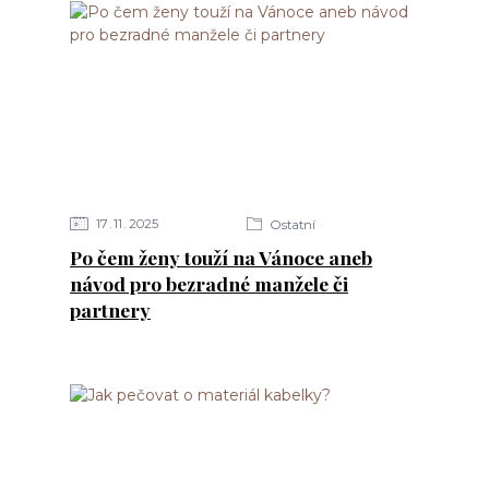
17
11
2025
Ostatní
Po čem ženy touží na Vánoce aneb
návod pro bezradné manžele či
partnery