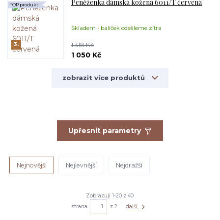
Peněženka dámská kožená 6011/T červená
TOP produkt
Skladem - balíček odešleme zítra
3.
1 318 Kč
1 050 Kč
zobrazit více produktů
Upřesnit parametry
Nejnovější
Nejlevnější
Nejdražší
Zobrazuji 1-20 z 40
strana
z 2
další