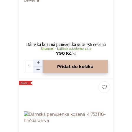
Dámská kožená peněženka 9606/56 čevená
Skladem - balíček odešleme zítra
790 Kč
/
ks
Přidat do košíku
Akce