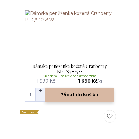
Dámská peněženka kožená Cranberry
BLC/5425/522
Skladem - balíček odešleme zítra
1 990 Kč
1 690 Kč
/
ks
Přidat do košíku
Novinka