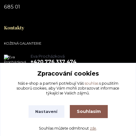
685 01
Kontakty
KOŽENÁ GALANTERIE
Eva Procházková
+420 776 337 474
Zpracování cookies
obchod@pegal.cz
Náš e-shop a partneři potřebují Váš
souhlas
s použitím
souborů cookies, aby Vám mohli zobrazovat informace
týkající se Vašich zájmů.
Souhlasím
Nastavení
KOŽENÁ GALANTERIE - Eva Procházková
Souhlas můžete odmítnout
zde
.
Vytvořeno na
Eshop-rychle.cz