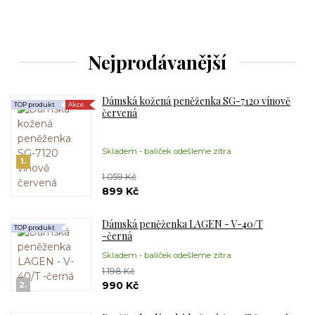
Nejprodávanější
Dámská kožená peněženka SG-7120 vínově
TOP produkt
Akce
červená
Skladem - balíček odešleme zítra
1.
1 059 Kč
899 Kč
Dámská peněženka LAGEN - V-40/T
TOP produkt
-černá
Skladem - balíček odešleme zítra
1 198 Kč
990 Kč
2.