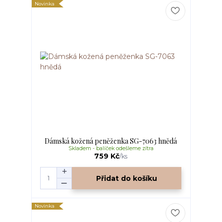
Novinka
Dámská kožená peněženka SG-7063 hnědá
Skladem - balíček odešleme zítra
759 Kč
/
ks
Přidat do košíku
Novinka