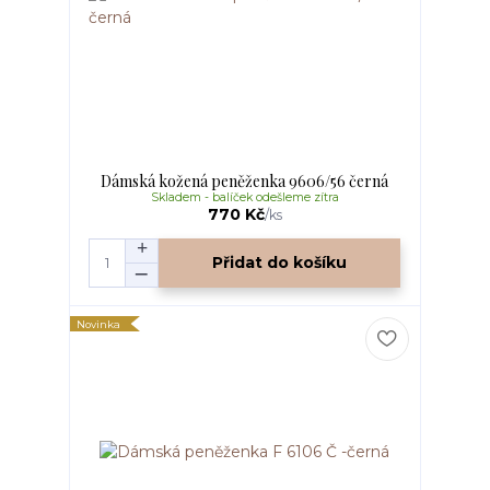
Dámská kožená peněženka 9606/56 černá
Skladem - balíček odešleme zítra
770 Kč
/
ks
Přidat do košíku
Novinka