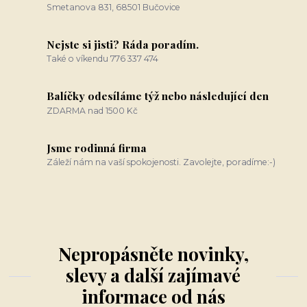
Smetanova 831, 68501 Bučovice
Nejste si jisti? Ráda poradím.
Také o víkendu 776 337 474
Balíčky odesíláme týž nebo následující den
ZDARMA nad 1500 Kč
Jsme rodinná firma
Záleží nám na vaší spokojenosti. Zavolejte, poradíme:-)
Nepropásněte novinky,
slevy a další zajímavé
informace od nás