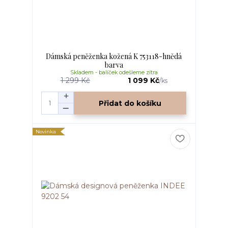
Dámská peněženka kožená K 753118-hnědá
barva
Skladem - balíček odešleme zítra
1 299 Kč
1 099 Kč
/
ks
Přidat do košíku
Novinka