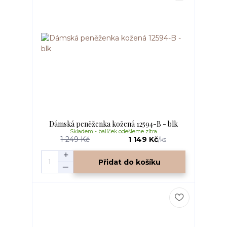
Dámská peněženka kožená 12594-B - blk
Skladem - balíček odešleme zítra
1 249 Kč
1 149 Kč
/
ks
Přidat do košíku