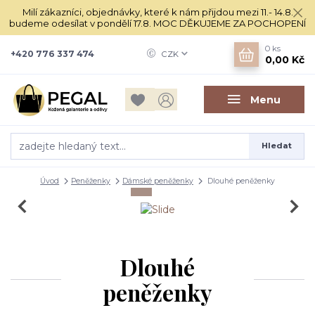
Milí zákazníci, objednávky, které k nám přijdou mezi 11.- 14.8.
budeme odesílat v pondělí 17.8. MOC DĚKUJEME ZA POCHOPENÍ
0
ks
+420 776 337 474
CZK
0,00 Kč
Menu
Hledat
Úvod
Peněženky
Dámské peněženky
Dlouhé peněženky
Dlouhé
peněženky