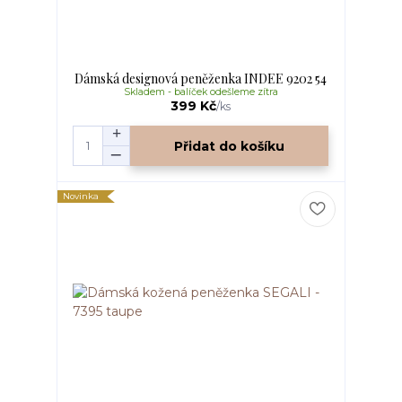
Dámská designová peněženka INDEE 9202 54
Skladem - balíček odešleme zítra
399 Kč
/
ks
Přidat do košíku
Novinka