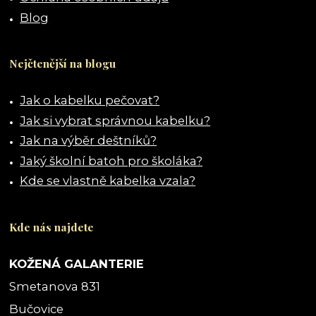
Blog
Nejčtenější na blogu
Jak o kabelku pečovat?
Jak si vybrat správnou kabelku?
Jak na výběr deštníků?
Jaký školní batoh pro školáka?
Kde se vlastně kabelka vzala?
Kde nás najdete
KOŽENÁ GALANTERIE
Smetanova 831
Bučovice