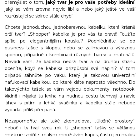
přemýšlet o tom,
jaký tvar je pro vaše potřeby ideální
,
jaký se vám zrovna nejvíc líbí a nebo jaký ještě ve vaší
rozrůstající se sbírce stále chybí.
Chcete jednoduchou jednobarevnou kabelku, která krásně
drží tvar? „Shopper“ kabelka je pro vás ta pravá! Toužíte
spíše po elegantnějším kousku? Poohlédněte se po
business tašce s klopou, nebo se zajímavou a výraznou
sponou, případně i kombinací různých barev a materiálů.
Nevadí vám, že kabelka nedrží tvar a na druhou stranu
oceníte, když se kabelka přizpůsobí své náplni? V tom
případě sáhněte po vaku, který je takovou univerzální
nafukovací kabelkou, do které dáte naprosto všechno. Do
takovýchto tašek se vám vejdou dokumenty, notebook,
klidně i nějaká ta kniha na nudnou cestu tramvají a navíc
láhev s pitím a lehká svačinka a kabelka stále nebude
vypadat příliš přecpaná.
Nezapomeňte ale také zkontrolovat „úložné prostory“,
neboť i ty hrají svou roli. U „shopper“ tašky se většinou
musíme smířit s malým množstvím kapes, často jen malou