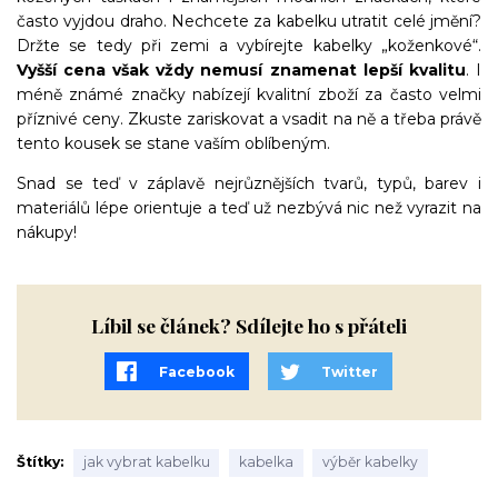
často vyjdou draho. Nechcete za kabelku utratit celé jmění?
Držte se tedy při zemi a vybírejte kabelky „koženkové“.
Vyšší cena však vždy nemusí znamenat lepší kvalitu
. I
méně známé značky nabízejí kvalitní zboží za často velmi
příznivé ceny. Zkuste zariskovat a vsadit na ně a třeba právě
tento kousek se stane vaším oblíbeným.
Snad se teď v záplavě nejrůznějších tvarů, typů, barev i
materiálů lépe orientuje a teď už nezbývá nic než vyrazit na
nákupy!
Líbil se článek? Sdílejte ho s přáteli
Facebook
Twitter
Štítky
jak vybrat kabelku
kabelka
výběr kabelky