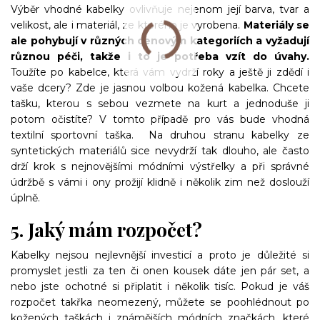
Výběr vhodné kabelky ovlivňuje nejenom její barva, tvar a
velikost, ale i materiál, ze kterého je vyrobena.
Materiály se
ale pohybují v různých cenovým kategoriích a vyžadují
různou péči, takže i to je potřeba vzít do úvahy.
Toužíte po kabelce, která vám vydrží roky a ještě ji zdědí i
vaše dcery? Zde je jasnou volbou kožená kabelka. Chcete
tašku, kterou s sebou vezmete na kurt a jednoduše ji
potom očistíte? V tomto případě pro vás bude vhodná
textilní sportovní taška. Na druhou stranu kabelky ze
syntetických materiálů sice nevydrží tak dlouho, ale často
drží krok s nejnovějšími módními výstřelky a při správné
údržbě s vámi i ony prožijí klidně i několik zim než doslouží
úplně.
5. Jaký mám rozpočet?
Kabelky nejsou nejlevnější investicí a proto je důležité si
promyslet jestli za ten či onen kousek dáte jen pár set, a
nebo jste ochotné si připlatit i několik tisíc. Pokud je váš
rozpočet takřka neomezený, můžete se poohlédnout po
kožených taškách i známějších módních značkách, které