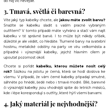
do něj víc nevejde.
3. Tmavá, světlá či barevná?
Víte jaký typ kabelky chcete, ale
jakou máte zvolit barvu?
Snažíte se kabelku sladit s vaším pracně vybraným
outfitem? V tomto případě máte vyhráno a stačí vám najít
kabelku v té správné barvě. I to může být někdy oříšek,
důležité je ale vědět, co hledáte. Tlumené barvy na svatební
hostinu, metalické odstíny na party ve víru velkoměsta a
případně i výraznější kabelky, jejichž hlavním cílem je
upoutat pozornost okolí.
Chcete si pořídit
kabelku, kterou můžete nosit celý
rok?
Sázkou na jistotu je černá, která se hodí doslova ke
všemu. V případě, že vám černé kabelky připadají smutné,
sáhněte po hnědé, šedé nebo i tmavě modré. Bílé, barevné
či výraznější kabelky jsou vhodnější spíše do letních měsíců,
kde i lépe korespondují s outfity, které hýří všemi barvami.
4. Jaký materiál je nejvhodnější?