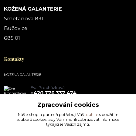
KOŽENÁ GALANTERIE
Smetanova 831
Bučovice
685 01
Kontakty
KOŽENÁ GALANTERIE
Eva Procházková
+420 776 337 474
Zpracování cookies
obchod@pegal.cz
Náš e-shop a partneři potřebují Váš
souhlas
s použitím
souborů cookies, aby Vám mohli zobrazovat informace
týkající se Vašich zájmů.