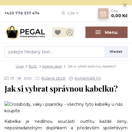
0
ks
+420 776 337 474
CZK
0,00 Kč
Menu
Hledat
Úvod
BLOG
Kožené zboží
Jak si vybrat správnou kabelku?
Kožené zboží
Komentáře (0)
07
08
2020
Jak si vybrat správnou kabelku?
Kabelka je nedílnou součástí outfitu každé ženy,
nepostradatelným doplňkem a především spolehlivým