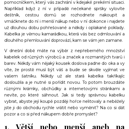
pomocníčkem, který vás zachrání v kdejaké prekérní situaci.
Například když z ní v případě nečekané spršky vylovíte
deštník, cestou domů se rozhodnete nakoupit a
vmáčknete do ní i menší nákup nebo v ní dokonce i najdete
už dlouhou dobu pohřešované a někdy i oplakané poklady.
Kabelka je věrnou kamarádkou, která vás bez odmlouvání a
dlouhého přemlouvání doprovází, kam se vám jen zamane.
V dnešní době máte na výběr z nepřeberného množství
kabelek od různých výrobců a značek a rozmanitých tvarů i
barev. Někdy vám nějaký kousek doslova padne do oka a vy
víte, že prostě musí být váš a bude se skvěle vyjímat ve
vašem šatníku. Někdy už ale stará kabelka takříkajíc
dosloužila a je nutné si pořídit novou. To potom brouzdáte
různými krámky, obchůdky a internetovými stránkami a
nevíte, po které sáhnout. Jak si tedy správnou kabelku
vybrat, abyste její koupě později hořce nelitovaly a neběžely
jste ji do obchodu rychle vrátit nebo vyměnit? Na co si dát
pozor a co si před nákupem dobře promyslet?
1. Větší nebo menší aneb na