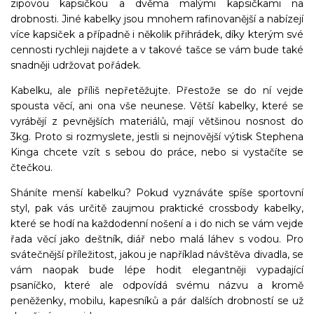
zipovou kapsičkou a dvěma malými kapsičkami na
drobnosti. Jiné kabelky jsou mnohem rafinovanější a nabízejí
více kapsiček a případně i několik přihrádek, díky kterým své
cennosti rychleji najdete a v takové tašce se vám bude také
snadněji udržovat pořádek.
Kabelku, ale příliš nepřetěžujte. Přestože se do ní vejde
spousta věcí, ani ona vše neunese. Větší kabelky, které se
vyrábějí z pevnějších materiálů, mají většinou nosnost do
3kg. Proto si rozmyslete, jestli si nejnovější výtisk Stephena
Kinga chcete vzít s sebou do práce, nebo si vystačíte se
čtečkou.
Sháníte menší kabelku? Pokud vyznáváte spíše sportovní
styl, pak vás určitě zaujmou praktické crossbody kabelky,
které se hodí na každodenní nošení a i do nich se vám vejde
řada věcí jako deštník, diář nebo malá láhev s vodou. Pro
svátečnější příležitost, jakou je například návštěva divadla, se
vám naopak bude lépe hodit elegantněji vypadající
psaníčko, které ale odpovídá svému názvu a kromě
peněženky, mobilu, kapesníků a pár dalších drobností se už