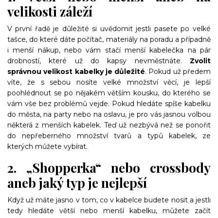
velikosti záleží
V první řadě je důležité si uvědomit jestli pasete po velké
tašce, do které dáte počítač, materiály na poradu a případně
i menší nákup, nebo vám stačí menší kabelečka na pár
drobností, které už do kapsy nevměstnáte.
Zvolit
správnou velikost kabelky je důležité
. Pokud už předem
víte, že s sebou nosíte velké množství věcí, je lepší
poohlédnout se po nějakém větším kousku, do kterého se
vám vše bez problémů vejde. Pokud hledáte spíše kabelku
do města, na party nebo na oslavu, je pro vás jasnou volbou
některá z menších kabelek. Teď už nezbývá než se ponořit
do nepřeberného množství tvarů a typů kabelek, ze
kterých můžete vybírat.
2. „Shopperka“ nebo crossbody
aneb jaký typ je nejlepší
Když už máte jasno v tom, co v kabelce budete nosit a jestli
tedy hledáte větší nebo menší kabelku, můžete začít