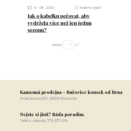
14
08
2020
Kožené zboží
Jak o kabelku pečovat, aby
vydržela více než jen jednu
sezonu?
strana
z 1
Kamenná prodejna - Bučovice kousek od Brna
Smetanova 831, 68501 Bučovice
Nejste si jisti? Ráda poradím.
Také o víkendu 776 337 474