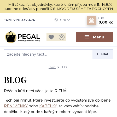
Milí zákazníci, objednávky, které k nám přijdou mezi 11.- 14.8.
budeme odesílat v pondělí 17.8. MOC DĚKUJEME ZA POCHOPENÍ
0
ks
+420 776 337 474
CZK
0,00 Kč
Menu
Hledat
Úvod
BLOG
BLOG
Péče o kůži není věda, je to RITUÁL!
Těch pár minut, které investujete do vyčištění své oblíbené
PENĚŽENKY
nebo
KABELKY,
se vám vrátí v podobě
doplňku, který bude s každým rokem vypadat lépe.