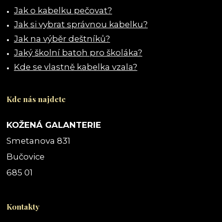
Jak o kabelku pečovat?
Jak si vybrat správnou kabelku?
Jak na výběr deštníků?
Jaký školní batoh pro školáka?
Kde se vlastně kabelka vzala?
Kde nás najdete
KOŽENÁ GALANTERIE
Smetanova 831
Bučovice
685 01
Kontakty