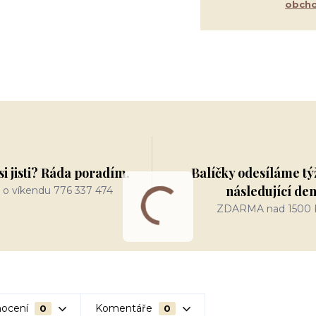
obcho
si jisti? Ráda poradím.
Balíčky odesíláme tý
následující de
 o víkendu 776 337 474
ZDARMA nad 1500 
ocení
Komentáře
0
0