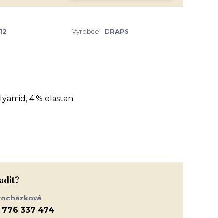
12
Výrobce:
DRAPS
olyamid, 4 % elastan
adit?
rocházková
 776 337 474