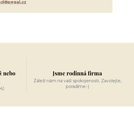
d@pegal.cz
ž nebo
Jsme rodinná firma
n
Záleží nám na vaší spokojenosti. Zavolejte,
poradíme:-)
Kč