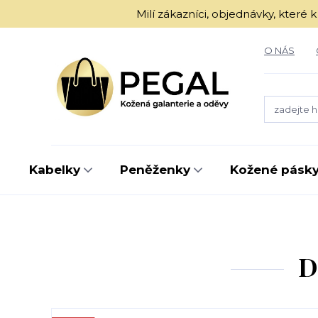
Milí zákazníci, objednávky, kter
O NÁS
Kabelky
Peněženky
Kožené pásk
D