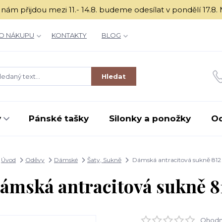
é k nám přijdou mezi 11.- 14.8. budeme odesílat v ponděl
O NÁKUPU
KONTAKTY
BLOG
Hledat
y
Pánské tašky
Silonky a ponožky
O
Úvod
Oděvy
Dámské
Šaty, Sukně
Dámská antracitová sukně 812
ámská antracitová sukně 8
Ohodno