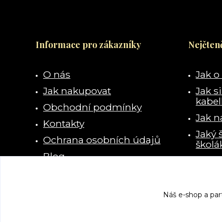
Informace pro zákazníky
Nejčteně
O nás
Jak o
Jak nakupovat
Jak s
kabe
Obchodní podmínky
Jak n
Kontakty
Jaký 
Ochrana osobních údajů
školá
Blog
Kde s
vzala
Náš e-shop a par