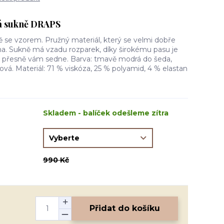
á sukně DRAPS
ě se vzorem. Pružný materiál, který se velmi dobře
na. Sukně má vzadu rozparek, díky širokému pasu je
a přesně vám sedne. Barva: tmavě modrá do šeda,
žová. Materiál: 71 % viskóza, 25 % polyamid, 4 % elastan
Skladem - balíček odešleme zítra
990 Kč
Přidat do košíku