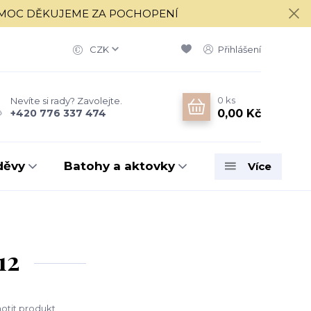
í 17.8. MOC DĚKUJEME ZA POCHOPENÍ
CZK
Přihlášení
0
ks
Nevíte si rady? Zavolejte.
0,00 Kč
+420 776 337 474
děvy
Batohy a aktovky
Více
12
tit produkt