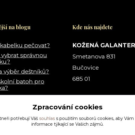
jší na blogu
Kde nás najdete
 kabelku pečovat?
KOŽENÁ GALANTER
i vybrat správnou
Smetanova 831
lku?
Bučovice
a výběr deštníků?
685 01
školní batoh pro
ka?
e vlastně kabelka
?
Zpracování cookies
tneři potřebují Váš
souhlas
s použitím souborů cookies, aby Vám
informace týkající se Vašich zájmů.