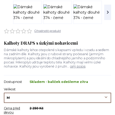
Ohodnotit produkt
Kalhoty DRAPS s úzkými nohavicemi
Dámské kalhoty lehce otepolené s kapsami vpředu i vzadu a sedlem
na zadním díle. Kalhoty jsou z rubové strany počesané (jemným
mikroplyšem) a jsou ideální do chladnějšího jarního a podzimního
počasí. Mikroplyš udržuje teplotu těla. Kalhoty mají velmi úzké
nohavice. Kalhoty jsou vyrobené z pružn...
celý popis
Dostupnost
Skladem - balíček odešleme zítra
Velikost
Cena před
2 250 Kč
slevou