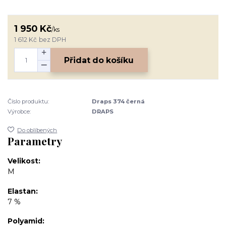
1 950 Kč
/
ks
1 612 Kč
bez DPH
Přidat do košíku
Číslo produktu:
Draps 374 černá
Výrobce:
DRAPS
Do oblíbených
Parametry
Velikost
M
Elastan
7 %
Polyamid