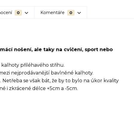
ocení
Komentáře
0
0
mácí nošení, ale taky na cvičení, sport nebo
alhoty přiléhavého střihu.
 mezi nejprodávanější bavlněné kalhoty.
 Netřeba se však bát, že by to bylo na úkor kvality
ené i zkrácené délce +5cm a -5cm.