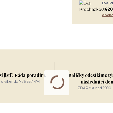
Eva P
+420
obcho
si jisti? Ráda poradím.
Balíčky odesíláme tý
následující de
 o víkendu 776 337 474
ZDARMA nad 1500 