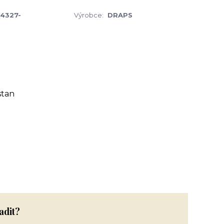
 4327-
Výrobce:
DRAPS
stan
adit?