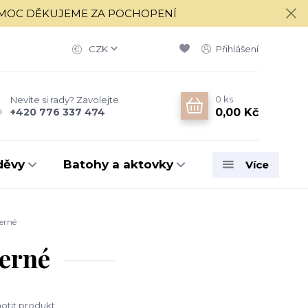
í 17.8. MOC DĚKUJEME ZA POCHOPENÍ
CZK
Přihlášení
0
ks
Nevíte si rady? Zavolejte.
0,00 Kč
+420 776 337 474
děvy
Batohy a aktovky
Více
erné
černé
tit produkt