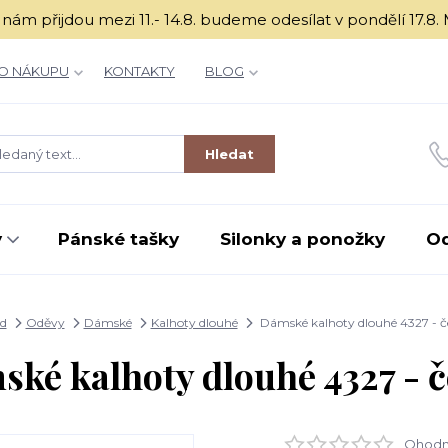
é k nám přijdou mezi 11.- 14.8. budeme odesílat v ponděl
O NÁKUPU
KONTAKTY
BLOG
Hledat
y
Pánské tašky
Silonky a ponožky
O
d
Oděvy
Dámské
Kalhoty dlouhé
Dámské kalhoty dlouhé 4327 - č
ké kalhoty dlouhé 4327 - 
Ohodno