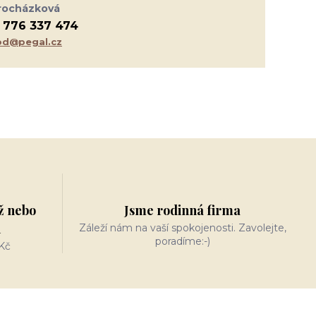
rocházková
 776 337 474
d@pegal.cz
ž nebo
Jsme rodinná firma
n
Záleží nám na vaší spokojenosti. Zavolejte,
poradíme:-)
Kč