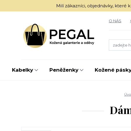
Milí zákazníci, objednávky, kter
O NÁS
Kabelky
Peněženky
Kožené pásk
Úvo
Dáms