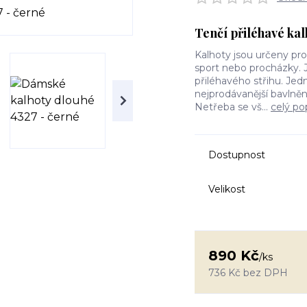
Tenčí přiléhavé ka
Kalhoty jsou určeny pro
sport nebo procházky. 
přiléhavého střihu. Jed
nejprodávanější bavlněn
Netřeba se vš...
celý po
Dostupnost
Velikost
890 Kč
/
ks
736 Kč
bez DPH