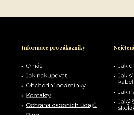
Informace pro zákazníky
Nejčteně
O nás
Jak o
Jak nakupovat
Jak s
kabe
Obchodní podmínky
Jak n
Kontakty
Jaký 
Ochrana osobních údajů
školá
Blog
Kde s
vzala