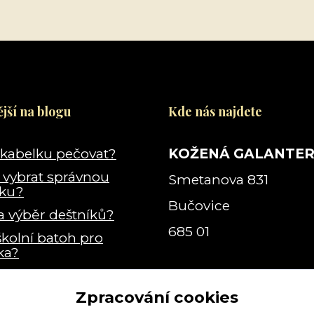
jší na blogu
Kde nás najdete
 kabelku pečovat?
KOŽENÁ GALANTER
i vybrat správnou
Smetanova 831
lku?
Bučovice
a výběr deštníků?
685 01
školní batoh pro
ka?
e vlastně kabelka
?
Zpracování cookies