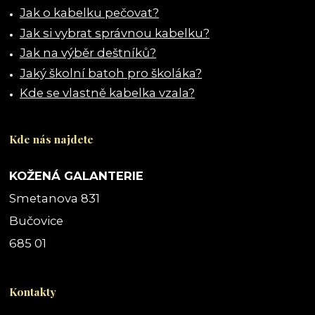
Jak o kabelku pečovat?
Jak si vybrat správnou kabelku?
Jak na výběr deštníků?
Jaký školní batoh pro školáka?
Kde se vlastně kabelka vzala?
Kde nás najdete
KOŽENÁ GALANTERIE
Smetanova 831
Bučovice
685 01
Kontakty