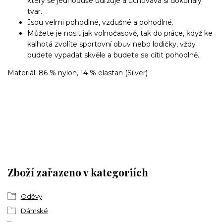
který se jednoduše udržuje a uchovává si dokonalý
tvar.
Jsou velmi pohodlné, vzdušné a pohodlné.
Můžete je nosit jak volnočasově, tak do práce, když ke
kalhotá zvolíte sportovní obuv nebo lodičky, vždy
budete vypadat skvěle a budete se cítit pohodlně.
Materiál: 86 % nylon, 14 % elastan (Silver)
Zboží zařazeno v kategoriích
Oděvy
Dámské