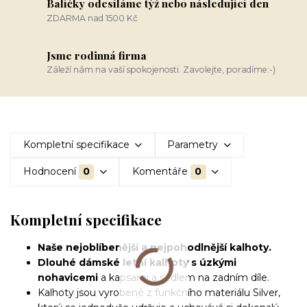
Balíčky odesíláme týž nebo následující den
ZDARMA nad 1500 Kč
Jsme rodinná firma
Záleží nám na vaší spokojenosti. Zavolejte, poradíme:-)
Kompletní specifikace
Parametry
Hodnocení
0
Komentáře
0
Kompletní specifikace
Naše nejoblíbenější a nejpohodlnější kalhoty.
Dlouhé dámské letní kalhoty s úzkými
nohavicemi
a kapsami a sedlem na zadním díle.
Kalhoty jsou vyrobené z funkčního materiálu Silver,