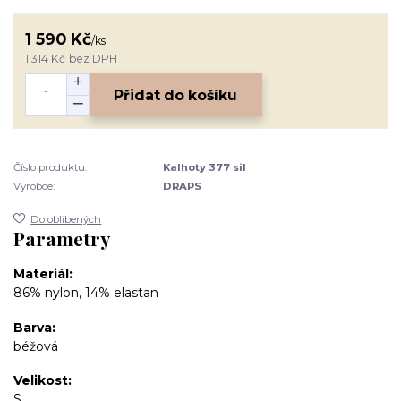
1 590 Kč
/
ks
1 314 Kč
bez DPH
Přidat do košíku
Číslo produktu:
Kalhoty 377 sil
Výrobce:
DRAPS
Do oblíbených
Parametry
Materiál
86% nylon, 14% elastan
Barva
béžová
Velikost
S