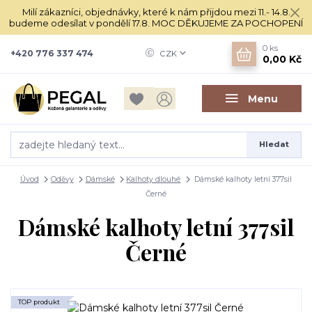
Milí zákazníci, objednávky, které k nám přijdou mezi 11.- 14.8.
budeme odesílat v pondělí 17.8. MOC DĚKUJEME ZA POCHOPENÍ
0
ks
+420 776 337 474
CZK
0,00 Kč
Menu
Hledat
Úvod
Oděvy
Dámské
Kalhoty dlouhé
Dámské kalhoty letní 377sil
Černé
Dámské kalhoty letní 377sil
Černé
TOP produkt