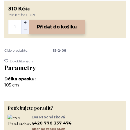
310 Kč
/
ks
256 Kč
bez DPH
Přidat do košíku
Číslo produktu:
15-2-08
Do oblíbených
Parametry
Délka opasku
105 cm
Potřebujete poradit?
Eva Procházková
+420 776 337 474
obchod@pegal.cz