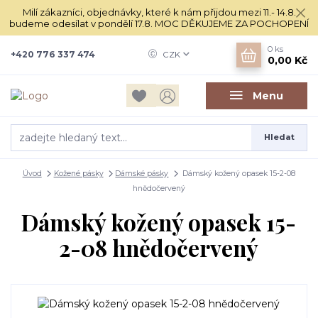
Milí zákazníci, objednávky, které k nám přijdou mezi 11.- 14.8.
budeme odesílat v pondělí 17.8. MOC DĚKUJEME ZA POCHOPENÍ
0
ks
+420 776 337 474
CZK
0,00 Kč
Menu
Hledat
Úvod
Kožené pásky
Dámské pásky
Dámský kožený opasek 15-2-08
hnědočervený
Dámský kožený opasek 15-
2-08 hnědočervený