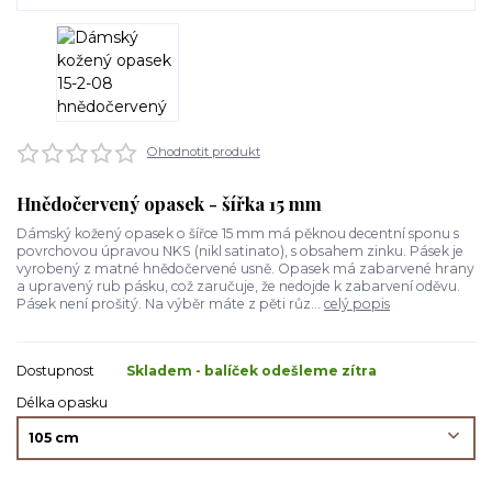
Ohodnotit produkt
Hnědočervený opasek - šířka 15 mm
Dámský kožený opasek o šířce 15 mm má pěknou decentní sponu s
povrchovou úpravou NKS (nikl satinato), s obsahem zinku. Pásek je
vyrobený z matné hnědočervené usně. Opasek má zabarvené hrany
a upravený rub pásku, což zaručuje, že nedojde k zabarvení oděvu.
Pásek není prošitý. Na výběr máte z pěti růz...
celý popis
Dostupnost
Skladem - balíček odešleme zítra
Délka opasku