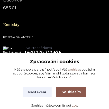
Bučovice
685 01
Kontakty
KOŽENÁ GALANTERIE
Eva Procházková
+420 776 337 474
Zpracování cookies
obchod@pegal.cz
Náš e-shop a partneři potřebují Váš
souhlas
s použitím
souborů cookies, aby Vám mohli zobrazovat informace
týkající se Vašich zájmů.
Souhlasím
Nastavení
KOŽENÁ GALANTERIE - Eva Procházková
Souhlas můžete odmítnout
zde
.
Vytvořeno na
Eshop-rychle.cz