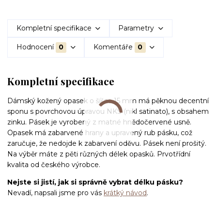
Kompletní specifikace
Parametry
Hodnocení
0
Komentáře
0
Kompletní specifikace
Dámský kožený opasek o šířce 15 mm má pěknou decentní
sponu s povrchovou úpravou NKS (nikl
satinato), s obsahem
zinku. Pásek je vyrobený z matné hnědočervené usně.
Opasek má zabarvené hrany a upravený rub pásku, což
zaručuje, že nedojde k zabarvení oděvu. Pásek není prošitý.
Na výběr máte z pěti různých délek opasků. Prvotřídní
kvalita od českého výrobce.
Nejste si jistí, jak si správně vybrat délku pásku?
Nevadí, napsali jsme pro vás
krátký návod
.