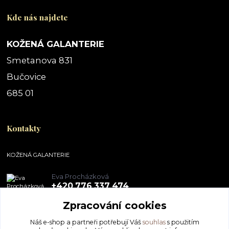
Kde nás najdete
KOŽENÁ GALANTERIE
Smetanova 831
Bučovice
685 01
Kontakty
KOŽENÁ GALANTERIE
Eva Procházková
+420 776 337 474
Zpracování cookies
obchod@pegal.cz
Náš e-shop a partneři potřebují Váš
souhlas
s použitím