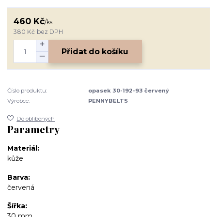
460 Kč
/
ks
380 Kč
bez DPH
Přidat do košíku
Číslo produktu:
opasek 30-192-93 červený
Výrobce:
PENNYBELTS
Do oblíbených
Parametry
Materiál
kůže
Barva
červená
Šířka
30 mm