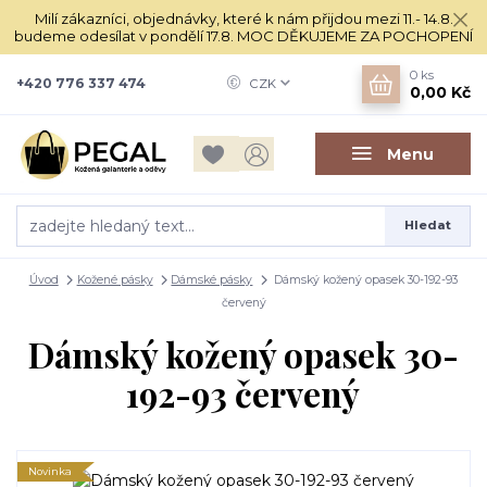
Milí zákazníci, objednávky, které k nám přijdou mezi 11.- 14.8.
budeme odesílat v pondělí 17.8. MOC DĚKUJEME ZA POCHOPENÍ
0
ks
+420 776 337 474
CZK
0,00 Kč
Menu
Hledat
Úvod
Kožené pásky
Dámské pásky
Dámský kožený opasek 30-192-93
červený
Dámský kožený opasek 30-
192-93 červený
Novinka