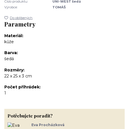
Číslo produktu:
UNI-WEST šedá
Výrobce:
TOMÁŠ
Do oblíbených
Parametry
Materiál
kůže
Barva
šedá
Rozměry
22 x 25 x 3 cm
Počet přihrádek
1
Potřebujete poradit?
Eva Procházková