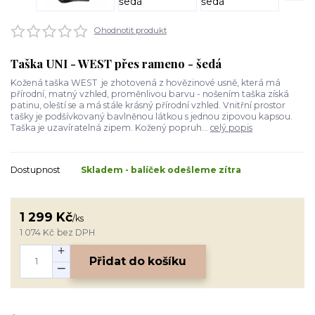
Ohodnotit produkt
Taška UNI - WEST přes rameno - šedá
Kožená taška WEST je zhotovená z hovězinové usně, která má
přírodní, matný vzhled, proměnlivou barvu - nošením taška získá
patinu, oleští se a má stále krásný přírodní vzhled. Vnitřní prostor
tašky je podšívkovaný bavlněnou látkou s jednou zipovou kapsou.
Taška je uzavíratelná zipem. Kožený popruh...
celý popis
Dostupnost
Skladem - balíček odešleme zítra
1 299 Kč
/
ks
1 074 Kč
bez DPH
Přidat do košíku