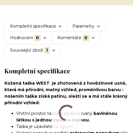
Kompletní specifikace
Parametry
Hodnocení
0
Komentáře
0
Související zboží
1
Kompletní specifikace
Kožená taška WEST je zhotovená z hovězinové usně,
která má přírodní, matný vzhled, proměnlivou barvu -
nošením taška získá patinu, oleští se a má stále krásný
přírodní vzhled.
Vnitřní prostor tašky je podšívkovaný
bavlněnou
látkou s jednou zipovou kapsou.
Taška je uzavíratelná zipem.
Kožený popruh je podšitý
nylonovým popruhem
šíře