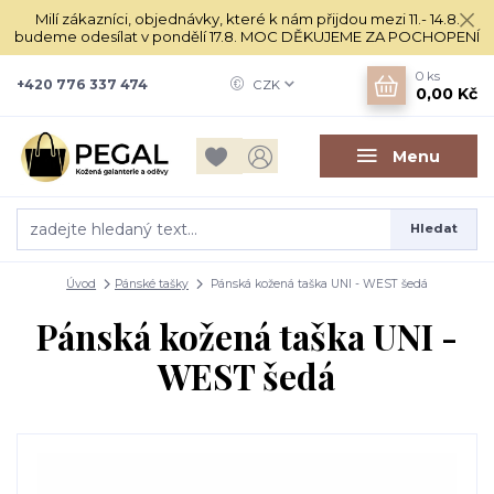
Milí zákazníci, objednávky, které k nám přijdou mezi 11.- 14.8.
budeme odesílat v pondělí 17.8. MOC DĚKUJEME ZA POCHOPENÍ
0
ks
+420 776 337 474
CZK
0,00 Kč
Menu
Hledat
Úvod
Pánské tašky
Pánská kožená taška UNI - WEST šedá
Pánská kožená taška UNI -
WEST šedá