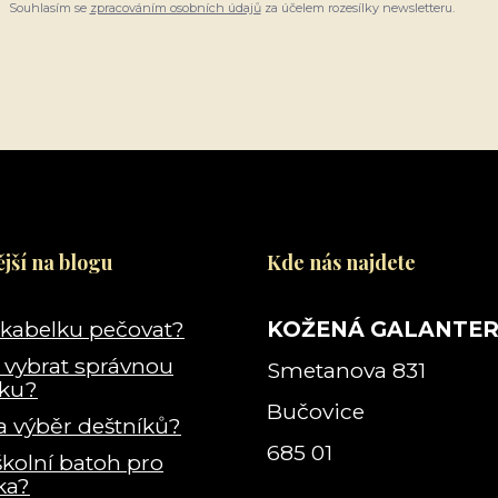
Souhlasím se
zpracováním osobních údajů
za účelem rozesílky newsletteru.
jší na blogu
Kde nás najdete
 kabelku pečovat?
KOŽENÁ GALANTER
i vybrat správnou
Smetanova 831
lku?
Bučovice
a výběr deštníků?
685 01
školní batoh pro
ka?