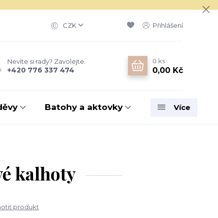
CZK
Přihlášení
0
ks
Nevíte si rady? Zavolejte.
0,00 Kč
+420 776 337 474
děvy
Batohy a aktovky
Více
é kalhoty
tit produkt