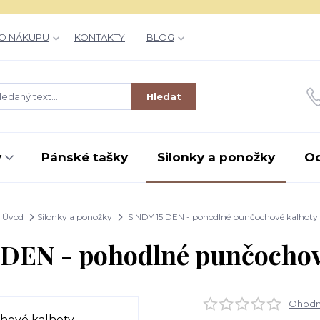
O NÁKUPU
KONTAKTY
BLOG
Hledat
y
Pánské tašky
Silonky a ponožky
O
Úvod
Silonky a ponožky
SINDY 15 DEN - pohodlné punčochové kalhoty
 DEN - pohodlné punčochov
Ohodno