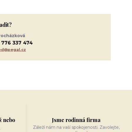
adit?
rocházková
 776 337 474
d@pegal.cz
ž nebo
Jsme rodinná firma
n
Záleží nám na vaší spokojenosti. Zavolejte,