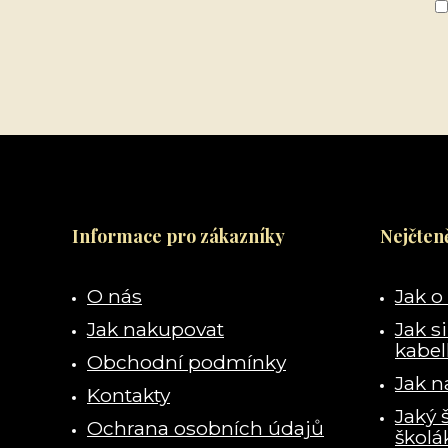
Informace pro zákazníky
Nejčteně
O nás
Jak o
Jak nakupovat
Jak s
kabe
Obchodní podmínky
Jak n
Kontakty
Jaký 
Ochrana osobních údajů
školá