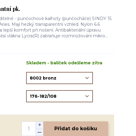
ntní pk.
iditelné - punčochové kalhoty (punčocháče) SINDY 15
ies. Mají hezký transparentní vzhled. Nylon 6.6
 a lepší komfort při nošení. Antibakteriální úpravu
ěsí vlákna Lycra(R) zabraňuje rozmnožování mikro...
Skladem - balíček odešleme zítra
Přidat do košíku