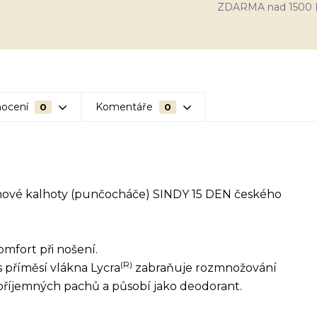
ZDARMA nad 1500 
ocení
Komentáře
0
0
ové kalhoty (punčocháče) SINDY 15 DEN českého
komfort při nošení.
(R)
 příměsí vlákna Lycra
zabraňuje rozmnožování
říjemných pachů a působí jako deodorant.