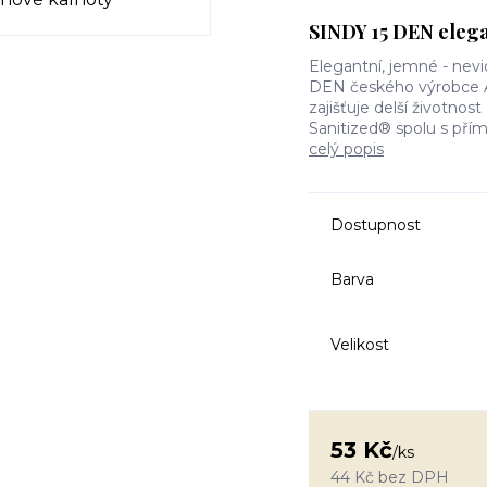
SINDY 15 DEN elega
Elegantní, jemné - nev
DEN českého výrobce Ar
zajišťuje delší životnost
Sanitized® spolu s přím
celý popis
Dostupnost
Barva
Velikost
53 Kč
/
ks
44 Kč
bez DPH