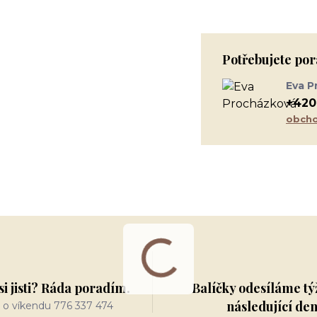
Potřebujete por
Eva P
+420
obcho
si jisti? Ráda poradím.
Balíčky odesíláme tý
následující de
 o víkendu 776 337 474