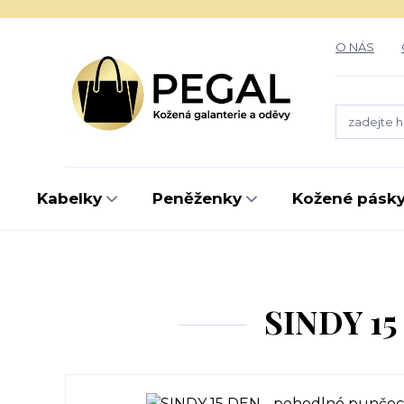
O NÁS
Kabelky
Peněženky
Kožené pásk
SINDY 15