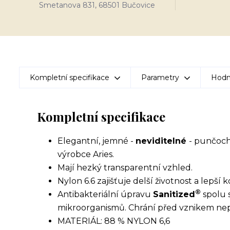
Smetanova 831, 68501 Bučovice
Kompletní specifikace
Parametry
Hodn
Kompletní specifikace
Elegantní, jemné -
neviditelné
- punčoch
výrobce Aries.
Mají hezký transparentní vzhled.
Nylon 6.6 zajišťuje delší životnost a lepší 
®
Antibakteriální úpravu
Sanitized
spolu s
mikroorganismů. Chrání před vznikem nep
MATERIÁL: 88 % NYLON 6,6