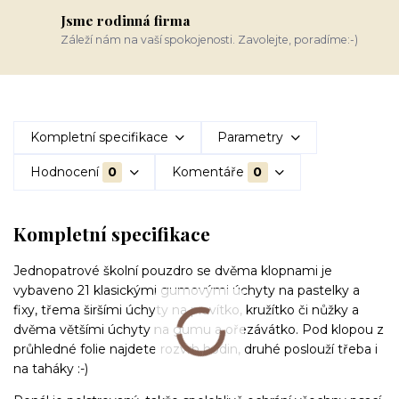
Jsme rodinná firma
Záleží nám na vaší spokojenosti. Zavolejte, poradíme:-)
Kompletní specifikace
Parametry
Hodnocení
0
Komentáře
0
Kompletní specifikace
Jednopatrové školní pouzdro se dvěma klopnami je
vybaveno 21 klasickými gumovými úchyty na pastelky a
fixy, třema širšími úchyty na pravítko, kružítko či nůžky a
dvěma většími úchyty na gumu a ořezávátko. Pod klopou z
průhledné folie najdete rozvrh hodin, druhé poslouží třeba i
na taháky :-)