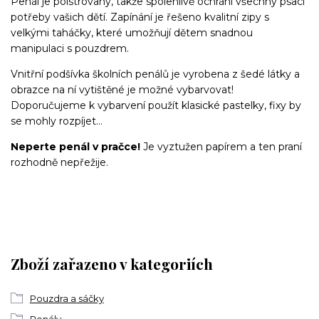
Penál je polstrovaný, takže spolehlivě ochrání všechny psací
potřeby vašich dětí. Zapínání je řešeno kvalitní zipy s
velkými taháčky, které umožňují dětem snadnou
manipulaci s pouzdrem.
Vnitřní podšívka školních penálů je vyrobena z šedé látky a
obrazce na ní vytištěné je možné vybarvovat!
Doporučujeme k vybarvení použít klasické pastelky, fixy by
se mohly rozpíjet…
Neperte penál v pračce!
Je vyztužen papírem a ten praní
rozhodně nepřežije.
Zboží zařazeno v kategoriích
Pouzdra a sáčky
Penály