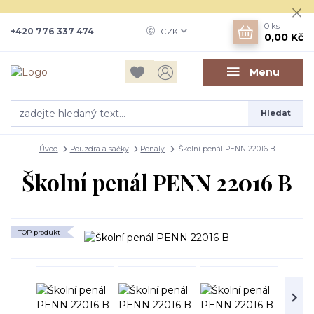
0
ks
+420 776 337 474
CZK
0,00 Kč
Menu
Hledat
Úvod
Pouzdra a sáčky
Penály
Školní penál PENN 22016 B
Školní penál PENN 22016 B
TOP produkt