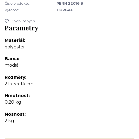
Číslo produktu:
PENN 22016 B
Výrobce:
TOPGAL
Do oblíbených
Parametry
Materiál
polyester
Barva
modrá
Rozměry
21 x 5 x 14 cm
Hmotnost
0,20 kg
Nosnost
2 kg