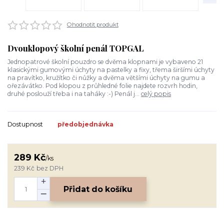
Ohodnotit produkt
Dvouklopový školní penál TOPGAL
Jednopatrové školní pouzdro se dvěma klopnami je vybaveno 21
klasickými gumovými úchyty na pastelky a fixy, třema širšími úchyty
na pravítko, kružítko či nůžky a dvěma většími úchyty na gumu a
ořezávátko. Pod klopou z průhledné folie najdete rozvrh hodin,
druhé poslouží třeba i na taháky :-) Penál j...
celý popis
Dostupnost
předobjednávka
289 Kč
/
ks
239 Kč
bez DPH
Přidat do košíku