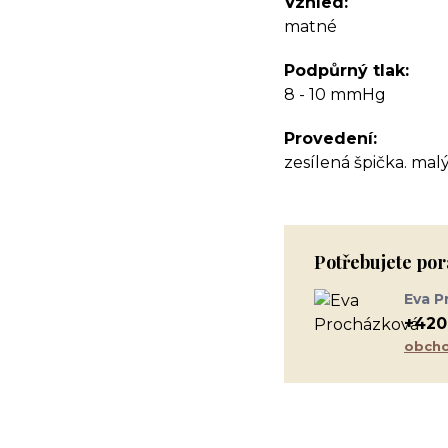
Vzhled
matné
Podpůrný tlak
8 - 10 mmHg
Provedení
zesílená špička. malý
Potřebujete por
Eva P
+420
obcho