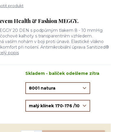
tit produkt
zvem Health & Fashion MEGGY.
MEGGY 20 DEN s podpůrným tlakem 8 - 10 mmHg
unčochové kalhoty s transparentním vzhledem.
 vaším nohám v boji proti únavě. Elastické vlákno
 komfort při nošení. Antimikrobiální úprava Sanitized®
celý popis
Skladem - balíček odešleme zítra