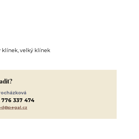
 klínek, velký klínek
adit?
rocházková
 776 337 474
d@pegal.cz