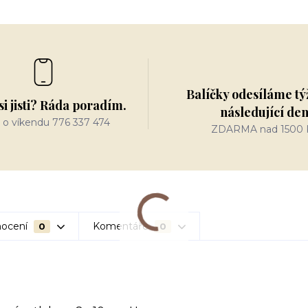
Balíčky odesíláme tý
si jisti? Ráda poradím.
následující de
 o víkendu 776 337 474
ZDARMA nad 1500 
ocení
Komentáře
0
0