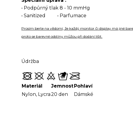
Speciální úprava :
• Podpůrný tlak 8 - 10 mmHg
• Sanitized • Parfumace
Prosím berte na vědomí, že každý monitor či display má jiné bare
proto se barevné odstíny můžou při dodání lišit.
Údržba
Materiál
Jemnost
Pohlaví
Nylon, Lycra
20 den
Dámské