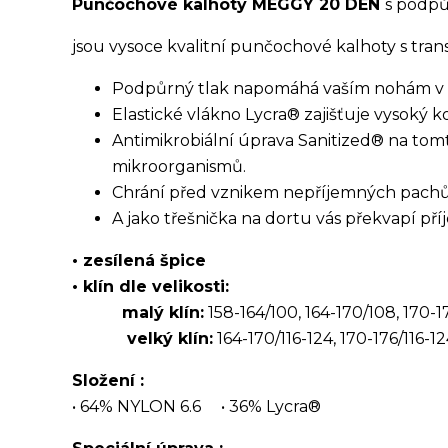
Punčochové kalhoty MEGGY 20 DEN
s podp
jsou vysoce kvalitní punčochové kalhoty s tr
Podpůrný tlak napomáhá vaším nohám v bo
Elastické vlákno Lycra® zajišťuje vysoký k
Antimikrobiální úprava Sanitized® na to
mikroorganismů.
Chrání před vznikem nepříjemných pachů 
A jako třešnička na dortu vás překvapí př
• zesílená špice
• klín dle velikosti:
malý klín:
158-164/100, 164-170/108, 170-17
velký klín:
164-170/116-124, 170-176/116-12
Složení :
• 64% NYLON 6.6 • 36% Lycra®