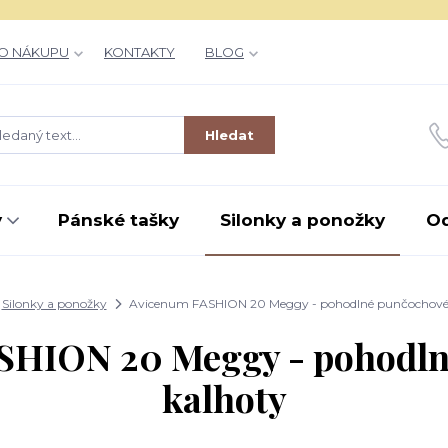
O NÁKUPU
KONTAKTY
BLOG
Hledat
y
Pánské tašky
Silonky a ponožky
O
Silonky a ponožky
Avicenum FASHION 20 Meggy - pohodlné punčochové
SHION 20 Meggy - pohodln
kalhoty