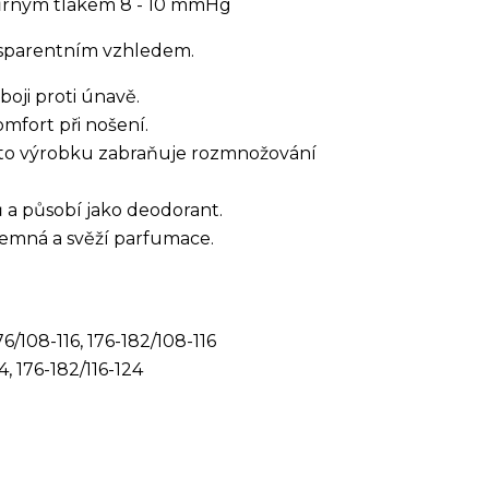
ůrným tlakem 8 - 10 mmHg
ansparentním vzhledem.
ji proti únavě.
omfort při nošení.
mto výrobku zabraňuje rozmnožování
a působí jako deodorant.
íjemná a svěží parfumace.
6/108-116, 176-182/108-116
4, 176-182/116-124