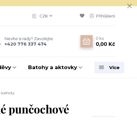
CZK
Přihlášení
0
ks
Nevíte si rady? Zavolejte.
0,00 Kč
+420 776 337 474
děvy
Batohy a aktovky
Více
 kalhoty
é punčochové