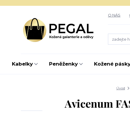
O NÁS
Kabelky
Peněženky
Kožené pásk
Úvod
Avicenum FA