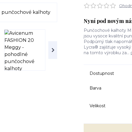
Ohodno
Nyní pod novým ná
Punčochové kalhoty 
jsou vysoce kvalitní p
Podpůrný tlak napomáhá
Lycra® zajišťuje vysoký
na tomto výrobku za...
Dostupnost
Barva
Velikost