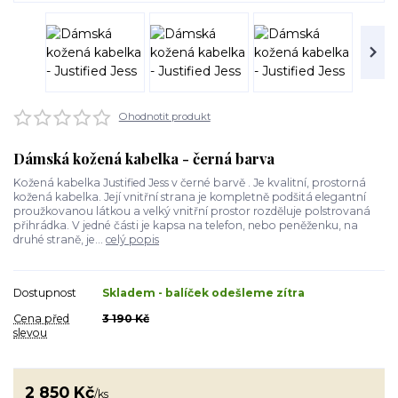
Ohodnotit produkt
Dámská kožená kabelka - černá barva
Kožená kabelka Justified Jess v černé barvě . Je kvalitní, prostorná
kožená kabelka. Její vnitřní strana je kompletně podšitá elegantní
proužkovanou látkou a velký vnitřní prostor rozděluje polstrovaná
přihrádka. V jedné části je kapsa na telefon, nebo peněženku, na
druhé straně, je...
celý popis
Dostupnost
Skladem - balíček odešleme zítra
Cena před
3 190 Kč
slevou
2 850 Kč
/
ks