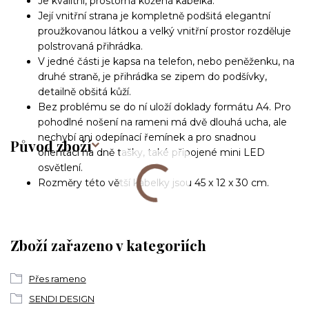
Je kvalitní, prostorná kožená kabelka.
Její vnitřní strana je kompletně podšitá elegantní
proužkovanou látkou a velký vnitřní prostor rozděluje
polstrovaná přihrádka.
V jedné části je kapsa na telefon, nebo peněženku, na
druhé straně, je přihrádka se zipem do podšívky,
detailně obšitá kůží.
Bez problému se do ní uloží doklady formátu A4. Pro
pohodlné nošení na rameni má dvě dlouhá ucha, ale
nechybí ani odepínací řemínek a pro snadnou
Původ zboží
orientaci na dně tašky, také připojené mini LED
osvětlení.
Rozměry této větší kabelky jsou 45 x 12 x 30 cm.
Zboží zařazeno v kategoriích
Přes rameno
SENDI DESIGN