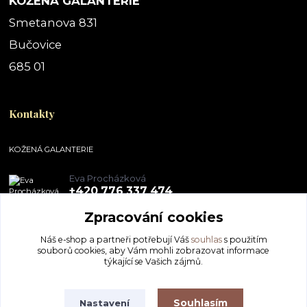
KOŽENÁ GALANTERIE
Smetanova 831
Bučovice
685 01
Kontakty
KOŽENÁ GALANTERIE
Eva Procházková
+420 776 337 474
Zpracování cookies
obchod@pegal.cz
Náš e-shop a partneři potřebují Váš
souhlas
s použitím
souborů cookies, aby Vám mohli zobrazovat informace
týkající se Vašich zájmů.
Souhlasím
Nastavení