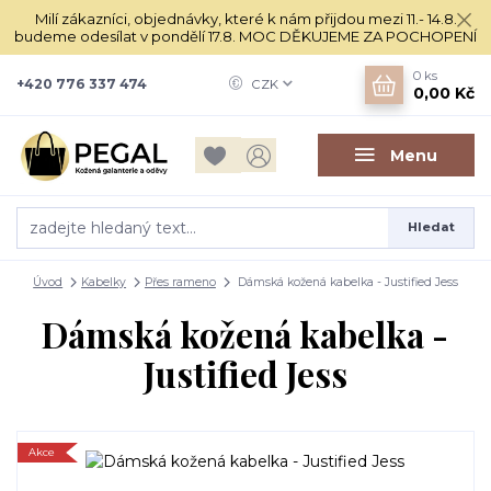
Milí zákazníci, objednávky, které k nám přijdou mezi 11.- 14.8.
budeme odesílat v pondělí 17.8. MOC DĚKUJEME ZA POCHOPENÍ
0
ks
+420 776 337 474
CZK
0,00 Kč
Menu
Hledat
Úvod
Kabelky
Přes rameno
Dámská kožená kabelka - Justified Jess
Dámská kožená kabelka -
Justified Jess
Akce