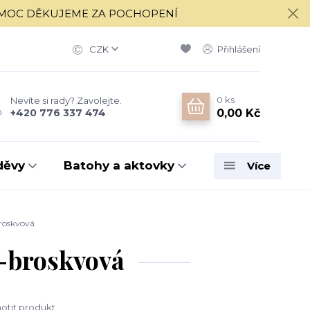
í 17.8. MOC DĚKUJEME ZA POCHOPENÍ
CZK
Přihlášení
0
ks
Nevíte si rady? Zavolejte.
0,00 Kč
+420 776 337 474
děvy
Batohy a aktovky
Více
broskvová
y-broskvová
tit produkt