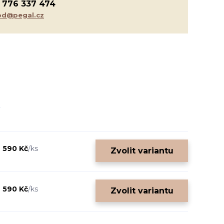
 776 337 474
d@pegal.cz
 590 Kč
/
ks
Zvolit variantu
 590 Kč
/
ks
Zvolit variantu