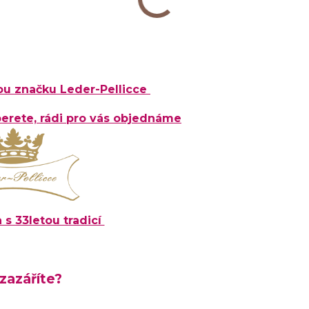
u značku Leder-Pellicce
yberete, rádi pro vás objednáme
 s 33letou tradicí
zazáříte?