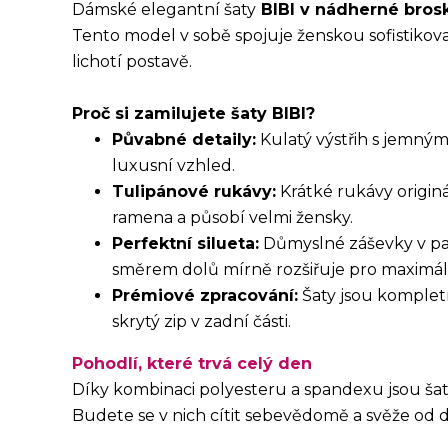
Dámské elegantní šaty
BIBI v nádherné bros
Tento model v sobě spojuje ženskou sofistikova
lichotí postavě.
Proč si zamilujete šaty BIBI?
Půvabné detaily:
Kulatý výstřih s jemným
luxusní vzhled.
Tulipánové rukávy:
Krátké rukávy originá
ramena a působí velmi žensky.
Perfektní silueta:
Důmyslné záševky v pas
směrem dolů mírně rozšiřuje pro maximál
Prémiové zpracování:
Šaty jsou kompletn
skrytý zip v zadní části.
Pohodlí, které trvá celý den
Díky kombinaci polyesteru a spandexu jsou šat
Budete se v nich cítit sebevědomě a svěže od 