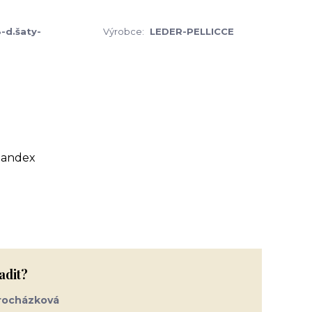
-d.šaty-
Výrobce:
LEDER-PELLICCE
pandex
adit?
rocházková