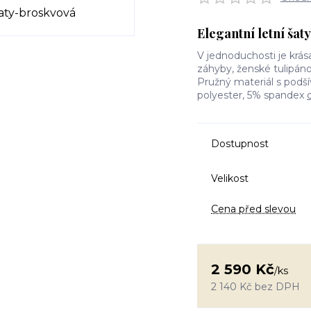
Elegantní letní šaty
V jednoduchosti je krása
záhyby, ženské tulipáno
Pružný materiál s podšív
polyester, 5% spandex
Dostupnost
Velikost
Cena před slevou
2 590 Kč
/
ks
2 140 Kč
bez DPH