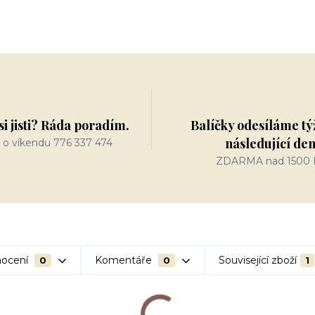
si jisti? Ráda poradím.
Balíčky odesíláme tý
následující de
 o víkendu 776 337 474
ZDARMA nad 1500 
ocení
Komentáře
Související zboží
0
0
1