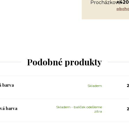
+420
obcho
Podobné produkty
á barva
2
Skladem
Skladem - balíček odešleme
vá barva
2
zítra