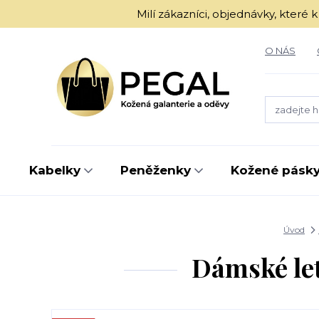
Milí zákazníci, objednávky, kter
O NÁS
Kabelky
Peněženky
Kožené pásk
Úvod
Dámské let