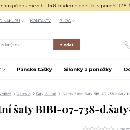
é k nám přijdou mezi 11.- 14.8. budeme odesílat v ponděl
O NÁKUPU
KONTAKTY
BLOG
Hledat
y
Pánské tašky
Silonky a ponožky
O
Oděvy
Dámské
Šaty, Sukně
Dámské letní šaty BIBI-07-738-d.šaty-
ní šaty BIBI-07-738-d.šat
Ohodno