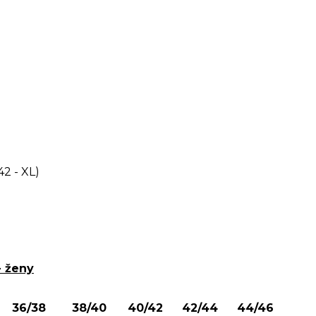
2 - XL)
- ženy
36/38
38/40
40/42
42/44
44/46