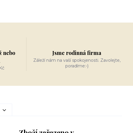
ž nebo
Jsme rodinná firma
n
Záleží nám na vaší spokojenosti. Zavolejte,
poradíme:-)
Kč
Zboží zařazeno v