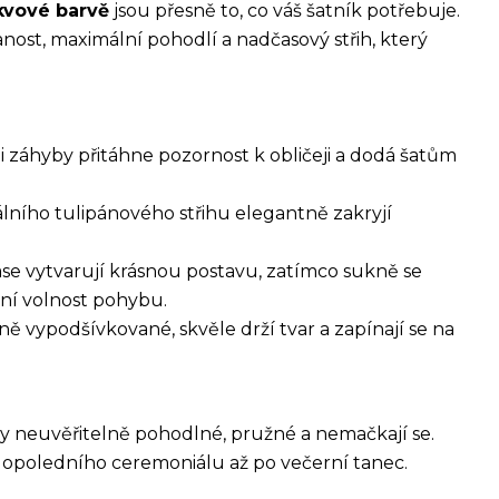
kvové barvě
jsou přesně to, co váš šatník potřebuje.
nost, maximální pohodlí a nadčasový střih, který
i záhyby přitáhne pozornost k obličeji a dodá šatům
lního tulipánového střihu elegantně zakryjí
e vytvarují krásnou postavu, zatímco sukně se
ní volnost pohybu.
ě vypodšívkované, skvěle drží tvar a zapínají se na
y neuvěřitelně pohodlné, pružné a nemačkají se.
dopoledního ceremoniálu až po večerní tanec.