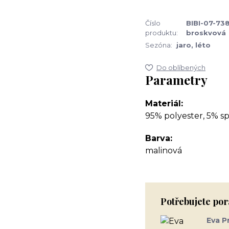
Číslo
BIBI-07-738
produktu:
broskvová
Sezóna:
jaro, léto
Do oblíbených
Parametry
Materiál
95% polyester, 5% s
Barva
malinová
Potřebujete por
Eva P