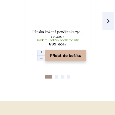
Pánská kožená peněženka 730-
AK ponožk
115.2007
Skladem - balíček odešleme zítra
Skladem -
699 Kč
/
ks
Přidat do košíku
Zv