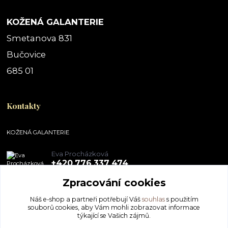
KOŽENÁ GALANTERIE
Smetanova 831
Bučovice
685 01
Kontakty
KOŽENÁ GALANTERIE
Eva Procházková
+420 776 337 474
Zpracování cookies
obchod@pegal.cz
Náš e-shop a partneři potřebují Váš
souhlas
s použitím
souborů cookies, aby Vám mohli zobrazovat informace
týkající se Vašich zájmů.