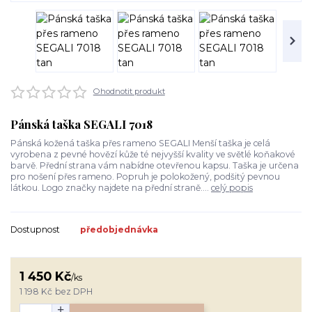
Ohodnotit produkt
Pánská taška SEGALI 7018
Pánská kožená taška přes rameno SEGALI Menší taška je celá
vyrobena z pevné hovězí kůže té nejvyšší kvality ve světlé koňakové
barvě. Přední strana vám nabídne otevřenou kapsu. Taška je určena
pro nošení přes rameno. Popruh je polokožený, podšitý pevnou
látkou. Logo značky najdete na přední straně....
celý popis
Dostupnost
předobjednávka
1 450 Kč
/
ks
1 198 Kč
bez DPH