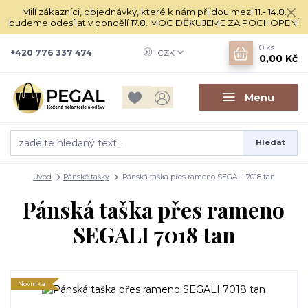
Milí zákazníci, objednávky, které k nám přijdou mezi 11.- 14.8.
budeme odesílat v pondělí 17.8. MOC DĚKUJEME ZA POCHOPENÍ
0
ks
+420 776 337 474
CZK
0,00 Kč
Menu
Hledat
Úvod
Pánské tašky
Pánská taška přes rameno SEGALI 7018 tan
Pánská taška přes rameno
SEGALI 7018 tan
Novinka