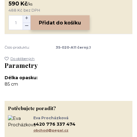
590 Kč
/
ks
488 Kč
bez DPH
Přidat do košíku
Číslo produktu:
35-020-A11 černý,1
Do oblíbených
Parametry
Délka opasku
85 cm
Potřebujete poradit?
Eva Procházková
+420 776 337 474
obchod@pegal.cz