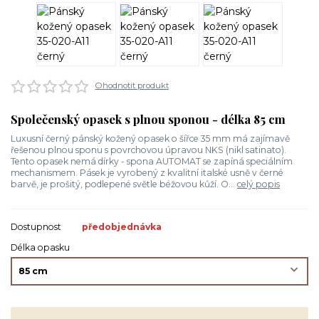
Ohodnotit produkt
Společenský opasek s plnou sponou - délka 85 cm
Luxusní černý pánský kožený opasek o šířce 35 mm má zajímavě
řešenou plnou sponu s povrchovou úpravou NKS (nikl satinato).
Tento opasek nemá dírky - spona AUTOMAT se zapíná speciálním
mechanismem. Pásek je vyrobený z kvalitní italské usně v černé
barvě, je prošitý, podlepené světle béžovou kůží. O...
celý popis
Dostupnost
předobjednávka
Délka opasku