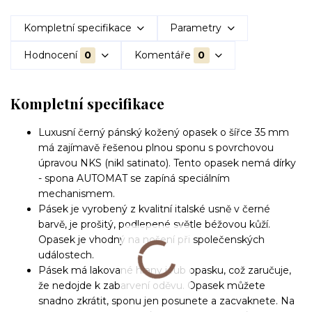
Kompletní specifikace
Parametry
Hodnocení
0
Komentáře
0
Kompletní specifikace
Luxusní černý pánský kožený opasek o šířce 35 mm
má zajímavě řešenou plnou sponu s povrchovou
úpravou NKS (nikl satinato). Tento opasek nemá dírky
- spona AUTOMAT se zapíná speciálním
mechanismem.
Pásek je vyrobený z kvalitní italské usně v černé
barvě, je prošitý, podlepené světle béžovou kůží.
Opasek je vhodný na nošení při společenských
událostech.
Pásek má lakované hrany i rub opasku, což zaručuje,
že nedojde k zabarvení oděvu. Opasek můžete
snadno zkrátit, sponu jen posunete a zacvaknete. Na