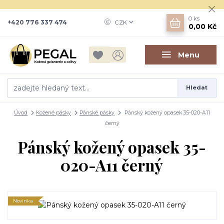
0
ks
+420 776 337 474
CZK
0,00 Kč
Menu
Hledat
Úvod
Kožené pásky
Pánské pásky
Pánský kožený opasek 35-020-A11
černý
Pánský kožený opasek 35-
020-A11 černý
Novinka