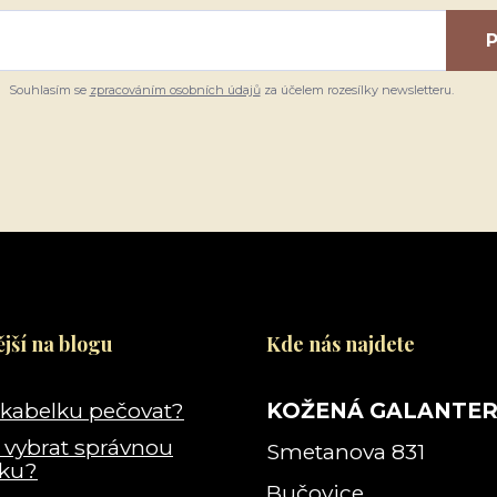
P
Souhlasím se
zpracováním osobních údajů
za účelem rozesílky newsletteru.
jší na blogu
Kde nás najdete
 kabelku pečovat?
KOŽENÁ GALANTER
i vybrat správnou
Smetanova 831
lku?
Bučovice