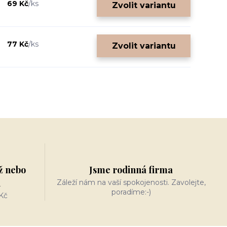
69 Kč
/
ks
Zvolit variantu
77 Kč
/
ks
Zvolit variantu
ž nebo
Jsme rodinná firma
n
Záleží nám na vaší spokojenosti. Zavolejte,
poradíme:-)
Kč