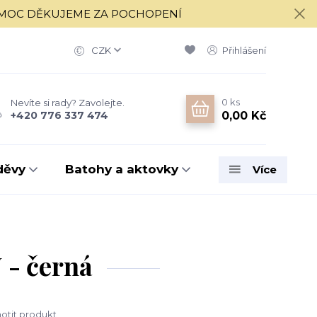
í 17.8. MOC DĚKUJEME ZA POCHOPENÍ
CZK
Přihlášení
0
ks
Nevíte si rady? Zavolejte.
0,00 Kč
+420 776 337 474
děvy
Batohy a aktovky
Více
- černá
tit produkt