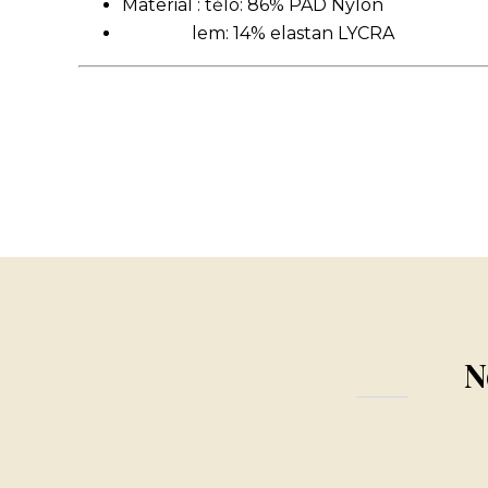
Materiál : tělo: 86% PAD Nylon
lem: 14% elastan LYCRA
N