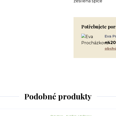
zesílená špice
Potřebujete por
Eva P
+420
obcho
Podobné produkty