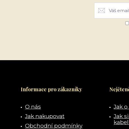
Informace pro zákazníky
Nejčteně
O nás
Jak o
Jak nakupovat
Jak s
kabe
Obchodní podmínky