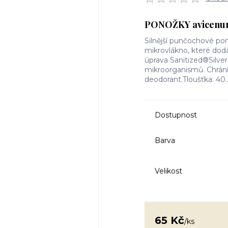
PONOŽKY avicenum 
Silnější punčochové p
mikrovlákno, které dod
úprava Sanitized®Silve
mikroorganismů. Chrán
deodorant.Tloušťka: 40.
Dostupnost
Barva
Velikost
65 Kč
/
ks