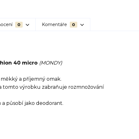
ocení
Komentáře
0
0
shion 40 micro
(MONDY)
i měkký a příjemný omak.
 tomto výrobku zabraňuje rozmnožování
a působí jako deodorant.