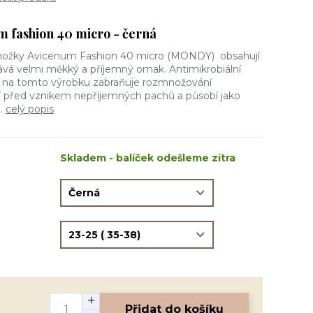
fashion 40 micro - černá
onožky Avicenum Fashion 40 micro (MONDY) obsahují
ává velmi měkký a příjemný omak. Antimikrobiální
r na tomto výrobku zabraňuje rozmnožování
í před vznikem nepříjemných pachů a působí jako
..
celý popis
Skladem - balíček odešleme zítra
Přidat do košíku