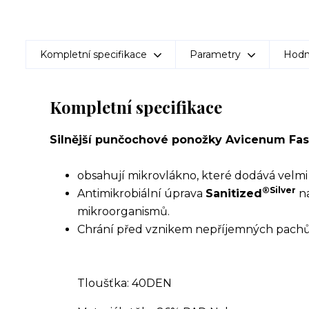
Kompletní specifikace
Parametry
Hodn
Kompletní specifikace
Silnější punčochové ponožky Avicenum Fa
obsahují mikrovlákno, které dodává velm
®Silver
Antimikrobiální úprava
Sanitized
na
mikroorganismů.
Chrání před vznikem nepříjemných pachů 
Tloušťka: 40DEN