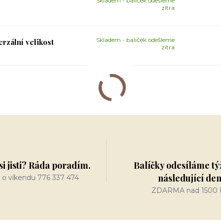
Skladem - balíček odešleme
zítra
Skladem - balíček odešleme
zální velikost
zítra
si jisti? Ráda poradím.
Balíčky odesíláme tý
následující de
 o víkendu 776 337 474
ZDARMA nad 1500 