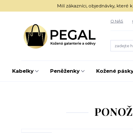
Milí zákazníci, objednávky, kter
O NÁS
Kabelky
Peněženky
Kožené pásk
PONOŽK