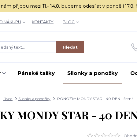
é k nám přijdou mezi 11.- 14.8. budeme odesílat v ponděl
O NÁKUPU
KONTAKTY
BLOG
Hledat
y
Pánské tašky
Silonky a ponožky
O
Úvod
Silonky a ponožky
PONOŽKY MONDY STAR - 40 DEN - černá
Y MONDY STAR - 40 DEN 
Ohodno