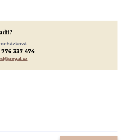
adit?
rocházková
 776 337 474
d@pegal.cz