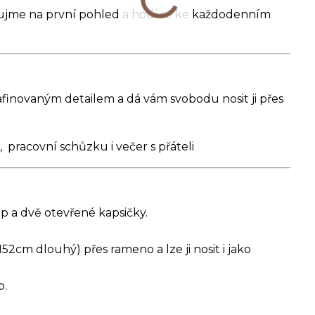
zaujme na první pohled a hodí se ke každodenním
rafinovaným detailem a dá vám svobodu nosit ji přes
 pracovní schůzku i večer s přáteli
ip a dvě otevřené kapsičky.
2cm dlouhý) přes rameno a lze ji nosit i jako
p.