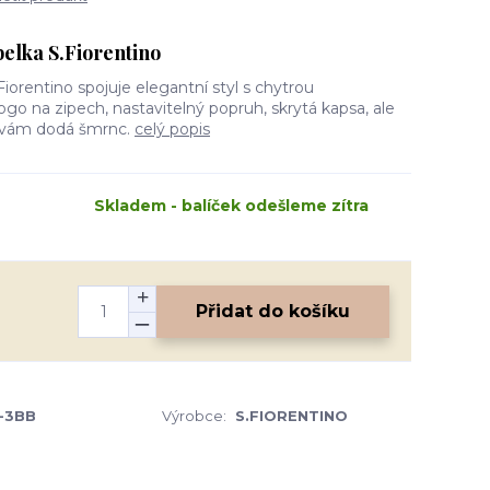
elka S.Fiorentino
iorentino spojuje elegantní styl s chytrou
ogo na zipech, nastavitelný popruh, skrytá kapsa, ale
rá vám dodá šmrnc.
celý popis
Skladem - balíček odešleme zítra
Přidat do košíku
-3BB
Výrobce:
S.FIORENTINO