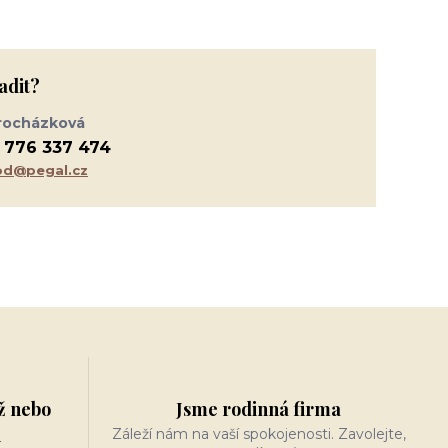
adit?
rocházková
 776 337 474
d@pegal.cz
ž nebo
Jsme rodinná firma
n
Záleží nám na vaší spokojenosti. Zavolejte,