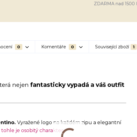
ZDARMA nad 1500 
ocení
Komentáře
Související zboží
0
0
1
která nejen
fantasticky vypadá a váš outfit
entino.
Vyražené logo na každém zipu a elegantní
–
tohle je osobitý charakter.