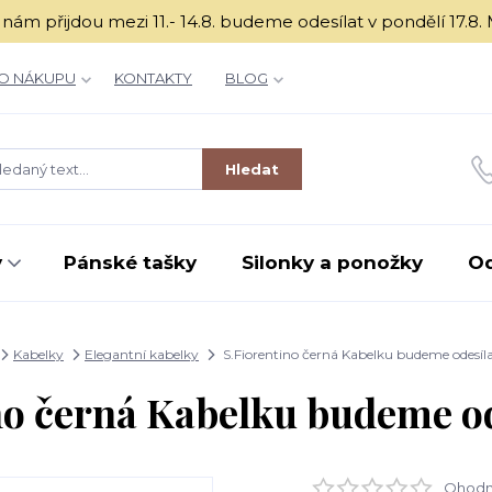
é k nám přijdou mezi 11.- 14.8. budeme odesílat v ponděl
O NÁKUPU
KONTAKTY
BLOG
Hledat
y
Pánské tašky
Silonky a ponožky
O
Kabelky
Elegantní kabelky
S.Fiorentino černá Kabelku budeme odesíla
no černá Kabelku budeme ode
Ohodno