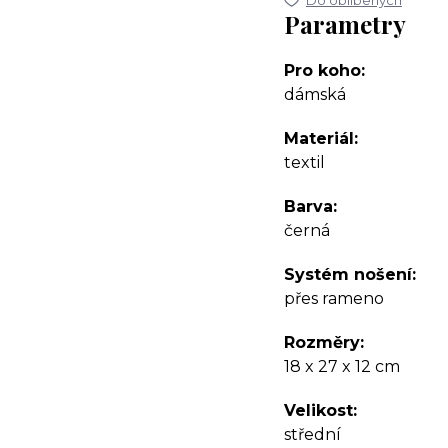
Do oblíbených
Parametry
Pro koho
dámská
Materiál
textil
Barva
černá
Systém nošení
přes rameno
Rozměry
18 x 27 x 12 cm
Velikost
střední