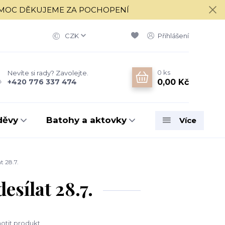
í 17.8. MOC DĚKUJEME ZA POCHOPENÍ
CZK
Přihlášení
0
ks
Nevíte si rady? Zavolejte.
0,00 Kč
+420 776 337 474
děvy
Batohy a aktovky
Více
t 28.7.
sílat 28.7.
tit produkt