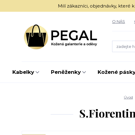
Milí zákazníci, objednávky, kter
O NÁS
Kabelky
Peněženky
Kožené pásk
Úvod
S.Fiorenti