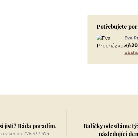
Potřebujete por
Eva P
+420
obcho
si jisti? Ráda poradím.
Balíčky odesíláme tý
následující de
 o víkendu 776 337 474