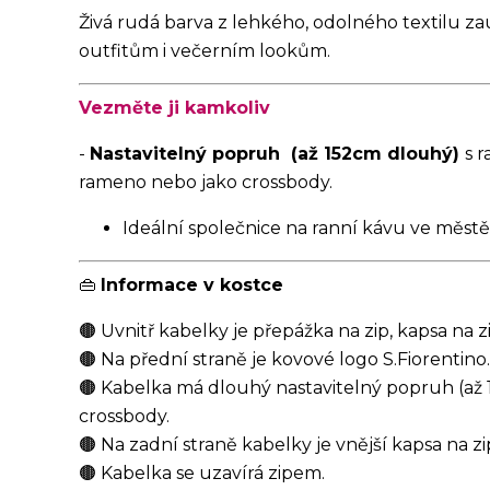
Živá rudá barva z lehkého, odolného textilu 
outfitům i večerním lookům.
Vezměte ji kamkoliv
-
Nastavitelný popruh (až 152cm dlouhý)
s 
rameno nebo jako crossbody.
Ideální společnice na ranní kávu ve městě,
👜
Informace v kostce
🟤 Uvnitř kabelky je přepážka na zip, kapsa na z
🟤 Na přední straně je kovové logo S.Fiorentino.
🟤 Kabelka má dlouhý nastavitelný popruh (až 15
crossbody.
🟤 Na zadní straně kabelky je vnější kapsa na zi
🟤 Kabelka se uzavírá zipem.