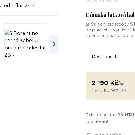
Dámská látková kab
👜 Střední crossbody S.F
organizací.✨ Vyražené l
hlavně originalita, kte
Dostupnost
2 190 Kč
/
ks
1 810 Kč
bez DPH
Číslo produktu:
P4-H121
kov:
černá