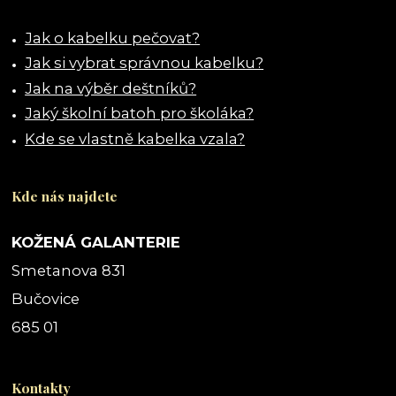
Jak o kabelku pečovat?
Jak si vybrat správnou kabelku?
Jak na výběr deštníků?
Jaký školní batoh pro školáka?
Kde se vlastně kabelka vzala?
Kde nás najdete
KOŽENÁ GALANTERIE
Smetanova 831
Bučovice
685 01
Kontakty