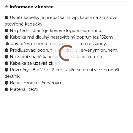
👜
Informace v kostce
🟤 Uvnitř kabelky je přepážka na zip, kapsa na zip a dvě
otevřené kapsičky.
🟤 Na přední straně je kovové logo S.Fiorentino.
🟤 Kabelka má dlouhý nastavitelný popruh (až 152cm
dlouhý) přes rameno a lze ji nosit i jako crossbody.
🟤 Prodlužovací popruh je modržý s červeným pruhem.
🟤 Na zadní straně kabelky je vnější kapsa na zip.
🟤 Kabelka se uzavírá zipem.
🟤 Rozměry: 18 × 27 × 12 cm, takže se do ní vleze menší
deštník
🟤 Barva: modrá s červeným
🟤 Materiál: textil