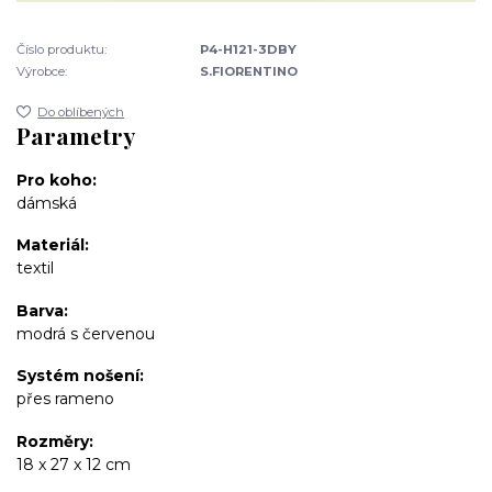
Číslo produktu:
P4-H121-3DBY
Výrobce:
S.FIORENTINO
Do oblíbených
Parametry
Pro koho
dámská
Materiál
textil
Barva
modrá s červenou
Systém nošení
přes rameno
Rozměry
18 x 27 x 12 cm