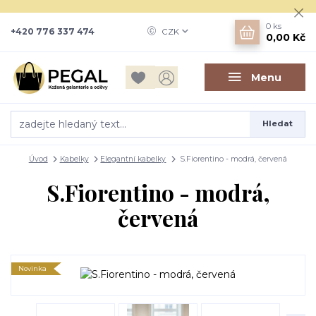
0
ks
+420 776 337 474
CZK
0,00 Kč
Menu
Hledat
Úvod
Kabelky
Elegantní kabelky
S.Fiorentino - modrá, červená
S.Fiorentino - modrá,
červená
Novinka