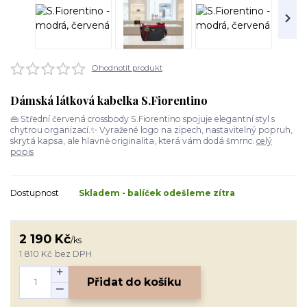
Ohodnotit produkt
Dámská látková kabelka S.Fiorentino
👜 Střední červená crossbody S.Fiorentino spojuje elegantní styl s
chytrou organizací.✨ Vyražené logo na zipech, nastavitelný popruh,
skrytá kapsa, ale hlavně originalita, která vám dodá šmrnc.
celý
popis
Dostupnost
Skladem - balíček odešleme zítra
2 190 Kč
/
ks
1 810 Kč
bez DPH
Přidat do košíku