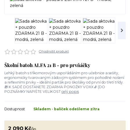
Ohodnotit produkt
Školní batoh ALFA 21 B - pro prvňáčky
Lehký batoh s tříkomorovým uspořádáním pro učebnice a sešity,
ergonomicky tvarovaným zádovým systémem pro pohodlné nošení
a reflexními prvky – ideální parťák pro školáky od první do třetí třídy.
🎁 K SADĚ DOSTANETE ZDARMA PONOŽKY VOXX🧦 (DO
POZNÁMKY NAPIŠTE VELIKOST
celý popis
Dostupnost
Skladem - balíček odešleme zítra
2 090 Kč
/
ks