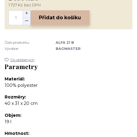
1 727 Kč
bez DPH
Přidat do košíku
Číslo produktu:
ALFA 21 B
Výrobce:
BAGMASTER
Do oblíbených
Parametry
Materiál
100% polyester
Rozměry
40 x 31 x 20 cm
Objem
19 l
Hmotnost