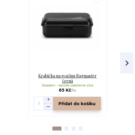
Krabička na svačinu Bagmaster
Krabička 
černá
Skladem - balíček odešleme zítra
Skladem -
65 Kč
/
ks
Přidat do košíku