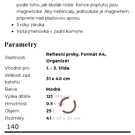
podle toho, jak školák roste. Konce popruhů jsou
magnetické. Aby neblincaly, jednoduše je magnetem
připnete nad plastovou sponu
3 roky záruka
Všitá jmenovka v zadní komoře.
Parametry
Reflexní prvky, Formát A4,
Vlastnosti
Organizér
Vhodné pro
1. - 3. třída
Velikost zad
31 x 40 cm
batohu
Barva
Modrá
Výška dítěte
125-135 cm
Hmotnost
0.94 kg
Objem
25 l
Rozměry
41 x 30 x 20 cm