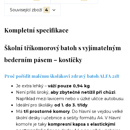
Související zboží
4
Kompletní specifikace
Školní tříkomorový batoh s vyjímatelným
bederním pásem – kostičky
Proč pořídit malému školákovi zdravý batoh ALFA 21B
Je extra lehký –
váží pouze 0,94 kg
.
Není příliš široký,
aby zbytečně netížil při chůzi
.
Například mezi lavicemi nebo v úzké uličce autobusu.
Ideální pro školáky
od 1. do 3. třídy
.
Má
tři prostorné komory
. Do hlavní se vejdou velké
školní desky i učebnice a sešity formátu A4. V hlavní
komoře je taky
kompresní kapsa s elastickými