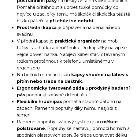
postranními pásy
na desky A4 a na velké učebnice.
Pomáhá přitáhnout a udržet těžké pomůcky co
nejvíce u zad, díky tomu má školák či školačka těžiště
blízko páteře a
při chůzi se nehrbí
.
Prostřední kapsa
je připravená na penál a/nebo
svačinu.
V přední kapse je
praktický organizér
na mobil,
tužky, sluchátka a peněženku. Do kapsičky na zip se
vejde power banka. Nabíjecí kabel stačí otevřeným
rožkem protáhnout k telefonu umístěnému v
organizéru.
Na bočních stranách jsou
kapsy vhodné na láhev s
pitím nebo třeba na deštník
.
Ergonomicky tvarovaná záda
a
prodyšný bederní
pás
podporují správné držení těla.
Flexibilní hrudní
pás
pomáhá stabilitě batohu na
zádech. Ramenní popruhy díky němu nesjíždí z
ramen.
Ramenní popruhy i zádový systém jsou
měkce
polstrované
. Popruhy se nastavují pomocí horních a
spodních plastových spon. Je třeba upravovat délku