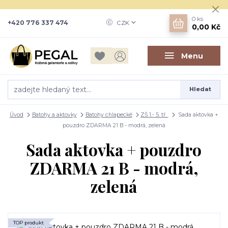
0
ks
+420 776 337 474
CZK
0,00 Kč
Menu
Hledat
Úvod
Batohy a aktovky
Batohy chlapecké
ZŠ 1.- 5. tř.
Sada aktovka +
pouzdro ZDARMA 21 B - modrá, zelená
Sada aktovka + pouzdro
ZDARMA 21 B - modrá,
zelená
TOP produkt