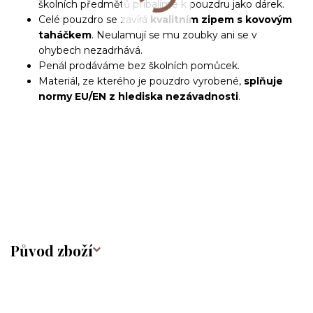
školních předmětů přibalíme k pouzdru jako dárek.
Celé pouzdro se zavírá
kvalitním zipem s kovovým
taháčkem
. Neulamují se mu zoubky ani se v
ohybech nezadrhává.
Penál prodáváme bez školních pomůcek.
Materiál, ze kterého je pouzdro vyrobené,
splňuje
normy EU/EN z hlediska nezávadnosti
.
Původ zboží