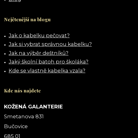
Nejčtenější na blogu
Jak o kabelku pečovat?
Jak si vybrat správnou kabelku?
Jak na výběr deštníků?
Jaký školní batoh pro školáka?
Kde se vlastně kabelka vzala?
Kde nás najdete
KOŽENÁ GALANTERIE
Smetanova 831
Bučovice
685 01