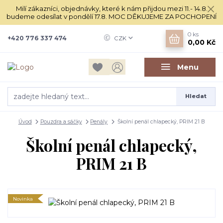
Milí zákazníci, objednávky, které k nám přijdou mezi 11.- 14.8.
budeme odesílat v pondělí 17.8. MOC DĚKUJEME ZA POCHOPENÍ
0
ks
+420 776 337 474
CZK
0,00 Kč
Menu
Hledat
Úvod
Pouzdra a sáčky
Penály
Školní penál chlapecký, PRIM 21 B
Školní penál chlapecký,
PRIM 21 B
Novinka