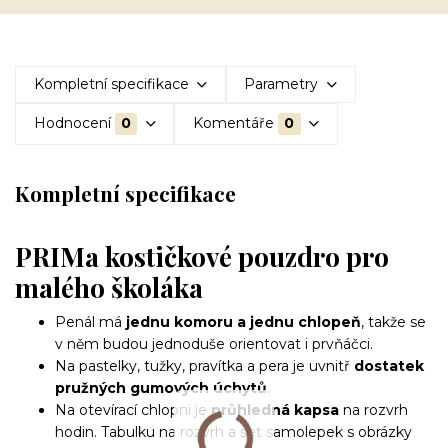
Kompletní specifikace
Parametry
Hodnocení
0
Komentáře
0
Kompletní specifikace
PRIMa kostičkové pouzdro pro
malého školáka
Penál má
jednu komoru a jednu chlopeň
, takže se
v něm budou jednoduše orientovat i prvňáčci.
Na pastelky, tužky, pravítka a pera je uvnitř
dostatek
pružných gumových úchytů
.
Na otevírací chlopni je
průhledná kapsa
na rozvrh
hodin. Tabulku na rozvrh a set samolepek s obrázky