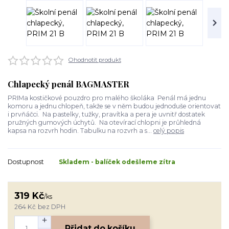
Ohodnotit produkt
Chlapecký penál BAGMASTER
PRIMa kostičkové pouzdro pro malého školáka Penál má jednu
komoru a jednu chlopeň, takže se v něm budou jednoduše orientovat
i prvňáčci. Na pastelky, tužky, pravítka a pera je uvnitř dostatek
pružných gumových úchytů. Na otevírací chlopni je průhledná
kapsa na rozvrh hodin. Tabulku na rozvrh a s...
celý popis
Dostupnost
Skladem - balíček odešleme zítra
319 Kč
/
ks
264 Kč
bez DPH
Přidat do košíku