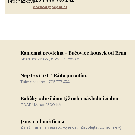
+420 776 337 474
obchod@pegal.cz
Kamenná prodejna - Bučovice kousek od Brna
Smetanova 831, 68501 Bučovice
Nejste si jisti? Ráda poradím.
Také o víkendu 776 337 474
Balíčky odesíláme týž nebo následující den
ZDARMA nad 1500 Kč
Jsme rodinná firma
Záleží nám na vaší spokojenosti. Zavolejte, poradíme:-)