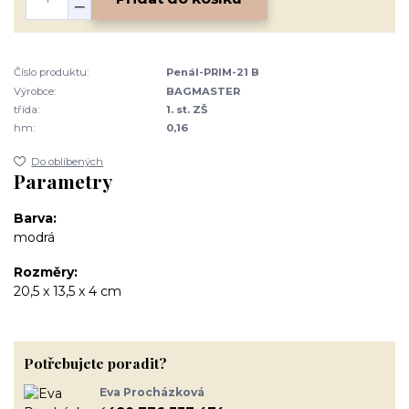
Číslo produktu:
Penál-PRIM-21 B
Výrobce:
BAGMASTER
třída:
1. st. ZŠ
hm:
0,16
Do oblíbených
Parametry
Barva
modrá
Rozměry
20,5 x 13,5 x 4 cm
Potřebujete poradit?
Eva Procházková