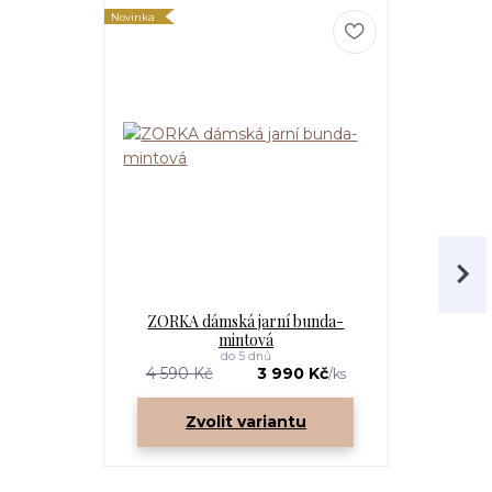
Novinka
Novinka
ZORKA dámská jarní bunda-
ZORKA d
mintová
do 5 dnů
4 590 Kč
3 990 Kč
4 590 K
/
ks
Zvolit variantu
Zv