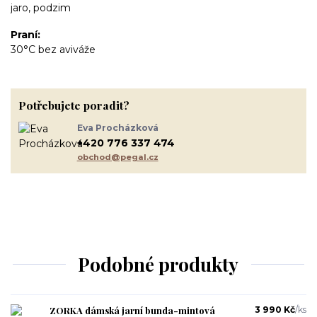
jaro, podzim
Praní
30°C bez aviváže
Potřebujete poradit?
Eva Procházková
+420 776 337 474
obchod@pegal.cz
Podobné produkty
ZORKA dámská jarní bunda-mintová
3 990 Kč
/
ks