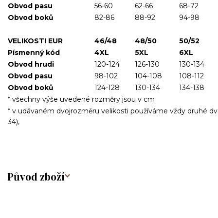
Obvod pasu
56-60
62-66
68-72
Obvod boků
82-86
88-92
94-98
VELIKOSTI EUR
46/48
48/50
50/52
Písmenný kód
4XL
5XL
6XL
Obvod hrudi
120-124
126-130
130-134
Obvod pasu
98-102
104-108
108-112
Obvod boků
124-128
130-134
134-138
* všechny výše uvedené rozměry jsou v cm
* v udávaném dvojrozměru velikosti používáme vždy druhé dvojčí
34),
Původ zboží