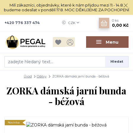
Milí zákazníci, objednávky, které k nám přijdou mezi 11.- 14.8.
budeme odesílat v pondělí 17.8. MOC DĚKUJEME ZA POCHOPENÍ
0
ks
+420 776 337 474
CZK
0,00 Kč
Menu
Hledat
Úvod
Oděvy
ZORKA dámská jarní bunda - béžová
ZORKA dámská jarní bunda
- béžová
Novinka