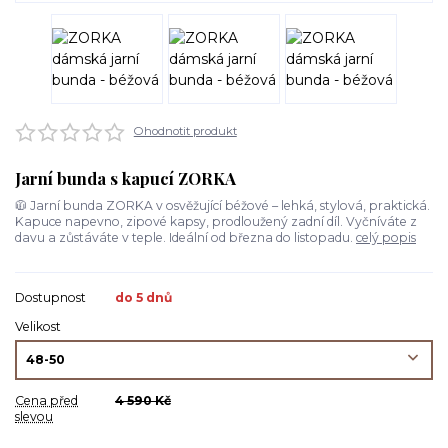
Ohodnotit produkt
Jarní bunda s kapucí ZORKA
🧥 Jarní bunda ZORKA v osvěžující béžové – lehká, stylová, praktická.
Kapuce napevno, zipové kapsy, prodloužený zadní díl. Vyčníváte z
davu a zůstáváte v teple. Ideální od března do listopadu.
celý popis
Dostupnost
do 5 dnů
Velikost
Cena před
4 590 Kč
slevou