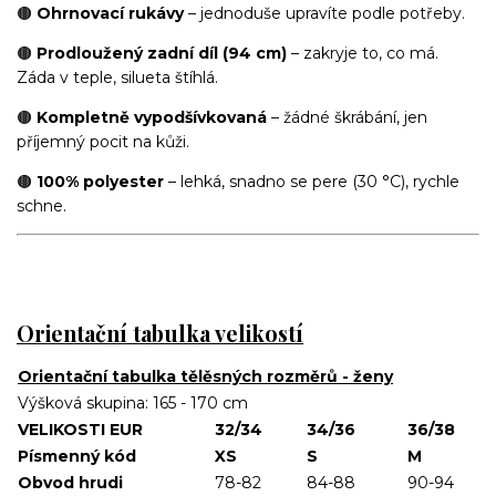
🟤
Ohrnovací rukávy
– jednoduše upravíte podle potřeby.
🟤
Prodloužený zadní díl (94 cm)
– zakryje to, co má.
Záda v teple, silueta štíhlá.
🟤
Kompletně vypodšívkovaná
– žádné škrábání, jen
příjemný pocit na kůži.
🟤
100% polyester
– lehká, snadno se pere (30 °C), rychle
schne.
Orientační tabulka velikostí
Orientační tabulka tělěsných rozměrů - ženy
Výšková skupina: 165 - 170 cm
VELIKOSTI EUR
32/34
34/36
36/38
Písmenný kód
XS
S
M
Obvod hrudi
78-82
84-88
90-94