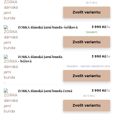
do 5 dnů
Zvolit variantu
ZORKA dámská jarní bunda-šeříková
3 990 Kč
/
ks
Skladem
Zvolit variantu
ZORKA dámská jarní bunda
3 990 Kč
/
ks
- béžová
Skladem - balíček odešleme zítra
Zvolit variantu
ZORKA dámská jarní bunda černá
3 990 Kč
/
ks
do 5 dnů
Zvolit variantu