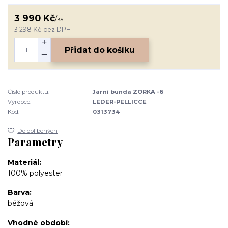
3 990 Kč
/
ks
3 298 Kč
bez DPH
Přidat do košíku
Číslo produktu:
Jarní bunda ZORKA -6
Výrobce:
LEDER-PELLICCE
Kód:
0313734
Do oblíbených
Parametry
Materiál
100% polyester
Barva
béžová
Vhodné období