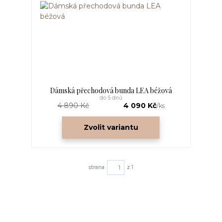
Dámská přechodová bunda LEA béžová
do 5 dnů
4 890 Kč
4 090 Kč
/
ks
Zvolit variantu
strana
z 1