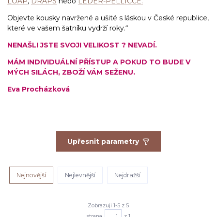
LOAP
,
DRAPS
nebo
LEDER-PELLICCE.
Objevte kousky navržené a ušité s láskou v České republice,
které ve vašem šatníku vydrží roky.“
NENAŠLI JSTE SVOJI VELIKOST ? NEVADÍ.
MÁM INDIVIDUÁLNÍ PŘÍSTUP A POKUD TO BUDE V
MÝCH SILÁCH, ZBOŽÍ VÁM SEŽENU.
Eva Procházková
Upřesnit parametry
Nejnovější
Nejlevnější
Nejdražší
Zobrazuji 1-5 z 5
strana
z 1