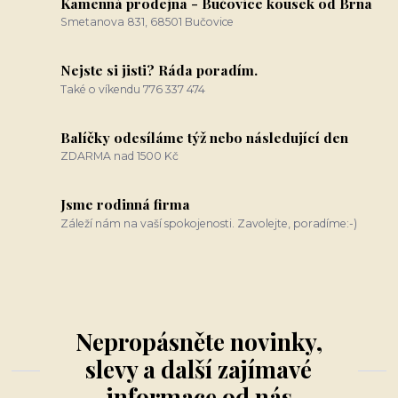
Kamenná prodejna - Bučovice kousek od Brna
Smetanova 831, 68501 Bučovice
Nejste si jisti? Ráda poradím.
Také o víkendu 776 337 474
Balíčky odesíláme týž nebo následující den
ZDARMA nad 1500 Kč
Jsme rodinná firma
Záleží nám na vaší spokojenosti. Zavolejte, poradíme:-)
Nepropásněte novinky,
slevy a další zajímavé
informace od nás