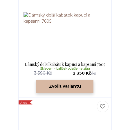
Dámský delší kabátek kapucí a kapsami 7605
Skladem - balíček odešleme zítra
3 390 Kč
2 350 Kč
/
ks
Zvolit variantu
Akce