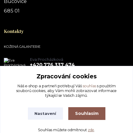
Bučovice
685 01
Kontakty
KOŽENÁ GALANTERIE
Eva Procházková
+420 776 337 474
Zpracování cookies
obchod@pegal.cz
Náš e-shop a partneři potřebují Váš
souhlas
s použitím
souborů cookies, aby Vám mohli zobrazovat informace
týkající se Vašich zájmů.
Souhlasím
Nastavení
KOŽENÁ GALANTERIE - Eva Procházková
Souhlas můžete odmítnout
zde
.
Vytvořeno na
Eshop-rychle.cz