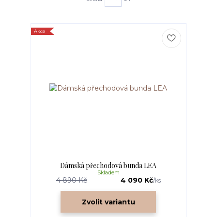
Akce
Dámská přechodová bunda LEA
Skladem
4 890 Kč
4 090 Kč
/
ks
Zvolit variantu